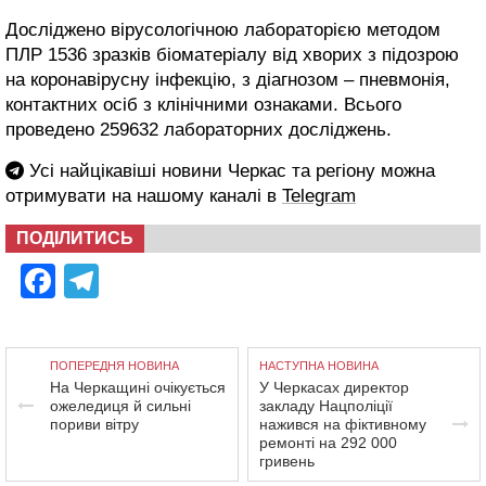
Досліджено вірусологічною лабораторією методом
ПЛР 1536 зразків біоматеріалу від хворих з підозрою
на коронавірусну інфекцію, з діагнозом – пневмонія,
контактних осіб з клінічними ознаками. Всього
проведено 259632 лабораторних досліджень.
Усі найцікавіші новини Черкас та регіону можна
отримувати на нашому каналі в
Telegram
ПОДІЛИТИСЬ
Facebook
Telegram
ПОПЕРЕДНЯ НОВИНА
НАСТУПНА НОВИНА
На Черкащині очікується
У Черкасах директор
ожеледиця й сильні
закладу Нацполіції
пориви вітру
нажився на фіктивному
ремонті на 292 000
гривень