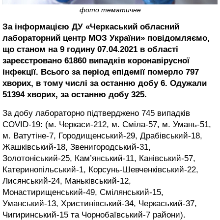
фото тематичне
За інформацією ДУ «Черкаський обласний
лабораторний центр МОЗ України» повідомляємо,
що станом на 9 годину 07.04.2021 в області
зареєстровано 61860 випадків коронавірусної
інфекції. Всього за період епідемії померло 797
хворих, в тому числі за останню добу 6. Одужали
51394 хворих, за останню добу 325.
За добу лабораторно підтверджено 745 випадків
COVID-19: (м. Черкаси-212, м. Сміла-57, м. Умань-51,
м. Ватутіне-7, Городищенський-29, Драбівський-18,
Жашківський-18, Звенигородський-31,
Золотоніський-25, Кам’янський-11, Канівський-57,
Катеринопільський-1, Корсунь-Шевченківський-22,
Лисянський-24, Маньківський-12,
Монастирищенський-49, Смілянський-15,
Уманський-13, Христинівський-34, Черкаський-37,
Чигиринський-15 та Чорнобаївський-7 райони).