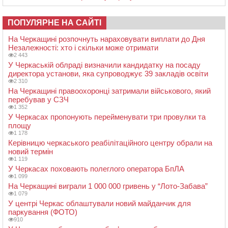
ПОПУЛЯРНЕ НА САЙТІ
На Черкащині розпочнуть нараховувати виплати до Дня
Незалежності: хто і скільки може отримати
2 443
У Черкаській облраді визначили кандидатку на посаду
директора установи, яка супроводжує 39 закладів освіти
2 310
На Черкащині правоохоронці затримали військового, який
перебував у СЗЧ
1 352
У Черкасах пропонують перейменувати три провулки та
площу
1 178
Керівницю черкаського реабілітаційного центру обрали на
новий термін
1 119
У Черкасах поховають полеглого оператора БпЛА
1 099
На Черкащині виграли 1 000 000 гривень у “Лото-Забава”
1 079
У центрі Черкас облаштували новий майданчик для
паркування (ФОТО)
910