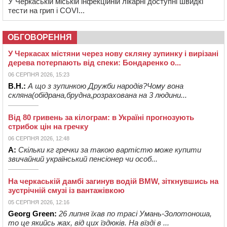
У Черкаській міській інфекційній лікарні доступні швидкі
тести на грип і COVI...
ОБГОВОРЕННЯ
У Черкасах містяни через нову скляну зупинку і вирізані
дерева потерпають від спеки: Бондаренко о...
06 СЕРПНЯ 2026, 15:23
В.Н.:
А що з зупинкою Дружби народів?Чому вона
скляна(обідрана,брудна,розрахована на 3 людини...
Від 80 гривень за кілограм: в Україні прогнозують
стрибок цін на гречку
06 СЕРПНЯ 2026, 12:48
А:
Скільки кг гречки за такою вартістю може купити
звичайний український пенсіонер чи особ...
На черкаській дамбі загинув водій BMW, зіткнувшись на
зустрічній смузі із вантажівкою
05 СЕРПНЯ 2026, 12:16
Georg Green:
26 липня їхав по трасі Умань-Золотоноша,
то це якийсь жах, від цих їздюків. На вїзді в ...