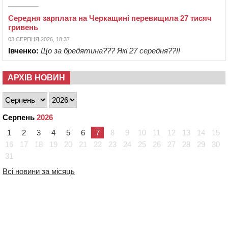
Середня зарплата на Черкащині перевищила 27 тисяч
гривень
03 СЕРПНЯ 2026, 18:37
Івченко:
Що за бредятина??? Які 27 середня??!!
АРХІВ НОВИН
Серпень
2026
1
2
3
4
5
6
7
8
9
10
11
12
13
14
15
16
17
18
19
20
21
22
23
24
25
26
27
28
29
30
31
Всі новини за місяць