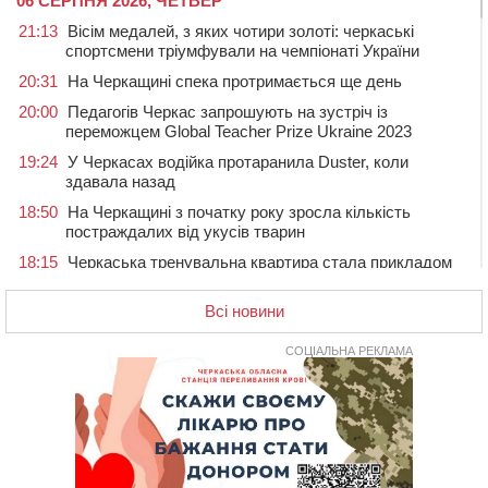
06 СЕРПНЯ 2026, ЧЕТВЕР
21:13
Вісім медалей, з яких чотири золоті: черкаські
спортсмени тріумфували на чемпіонаті України
20:31
На Черкащині спека протримається ще день
20:00
Педагогів Черкас запрошують на зустріч із
переможцем Global Teacher Prize Ukraine 2023
19:24
У Черкасах водійка протаранила Duster, коли
здавала назад
18:50
На Черкащині з початку року зросла кількість
постраждалих від укусів тварин
18:15
Черкаська тренувальна квартира стала прикладом
для громад з усієї України
Всі новини
17:40
ЧНУ увійшов до 50 найпопулярніших вишів України
серед вступників
СОЦІАЛЬНА РЕКЛАМА
17:07
На Хімселищі у Черкасах облаштували новий
контейнерний майданчик
16:32
Без розтину грудної клітки: у Черкасах 75-річній
пацієнтці замінили аортальний клапан
16:00
У Черкаському онкоцентрі встановили сонячну
електростанцію за понад пів мільйона гривень