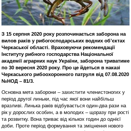
З 15 серпня 2020 року розпочинається заборона на
вилов раків у рибогосподарських водних об’єктах
Черкаської області. Враховуючи рекомендації
Інституту рибного господарства Національної
академії аграрних наук України, заборона триватиме
по 30 вересня 2020 року. Про це йдеться в наказі
Черкаського рибоохоронного патруля від 07.08.2020
№НОД – 81/3.
Основна мета заборони – захистити членистоногих у
період другої линьки, під час якої вони найбільш
вразливі. Линька раків відбувається один-два рази на
рік у дорослих особин, а в молодих – щоразу при рості
та розвитку. Вона триває від кількох годин до однієї
доби. Проте період формування та зміцнення нового