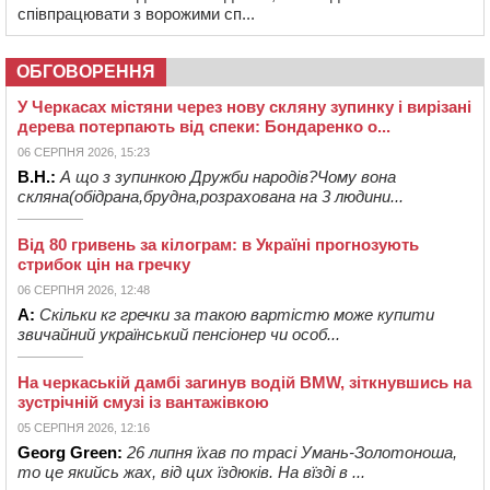
співпрацювати з ворожими сп...
ОБГОВОРЕННЯ
У Черкасах містяни через нову скляну зупинку і вирізані
дерева потерпають від спеки: Бондаренко о...
06 СЕРПНЯ 2026, 15:23
В.Н.:
А що з зупинкою Дружби народів?Чому вона
скляна(обідрана,брудна,розрахована на 3 людини...
Від 80 гривень за кілограм: в Україні прогнозують
стрибок цін на гречку
06 СЕРПНЯ 2026, 12:48
А:
Скільки кг гречки за такою вартістю може купити
звичайний український пенсіонер чи особ...
На черкаській дамбі загинув водій BMW, зіткнувшись на
зустрічній смузі із вантажівкою
05 СЕРПНЯ 2026, 12:16
Georg Green:
26 липня їхав по трасі Умань-Золотоноша,
то це якийсь жах, від цих їздюків. На вїзді в ...