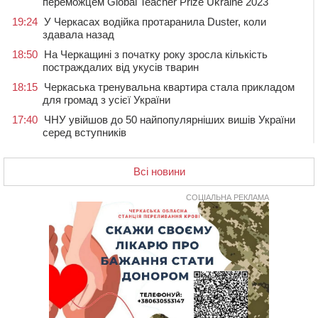
переможцем Global Teacher Prize Ukraine 2023
19:24
У Черкасах водійка протаранила Duster, коли
здавала назад
18:50
На Черкащині з початку року зросла кількість
постраждалих від укусів тварин
18:15
Черкаська тренувальна квартира стала прикладом
для громад з усієї України
17:40
ЧНУ увійшов до 50 найпопулярніших вишів України
серед вступників
17:07
На Хімселищі у Черкасах облаштували новий
контейнерний майданчик
Всі новини
16:32
Без розтину грудної клітки: у Черкасах 75-річній
пацієнтці замінили аортальний клапан
СОЦІАЛЬНА РЕКЛАМА
16:00
У Черкаському онкоцентрі встановили сонячну
електростанцію за понад пів мільйона гривень
15:30
У Київській області прощаються з полеглим на
фронті жителем Монастирищини
14:53
У Черкасах містяни через нову скляну зупинку і
вирізані дерева потерпають від спеки: Бондаренко
обіцяє масштабне озеленення