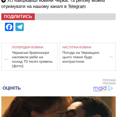
Усі найцікавіші новини Черкас та регіону можна
отримувати на нашому каналі в
Telegram
ПОДІЛИТИСЬ
Facebook
Telegram
ПОПЕРЕДНЯ НОВИНА
НАСТУПНА НОВИНА
Черкаські браконьєри
Погода на Черкащині
наловили риби на
цього тижня буде
понад 70 тисяч гривень
контрастною
(фото)
РЕКЛАМА
РЕКЛАМА