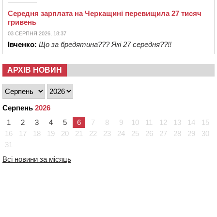
Середня зарплата на Черкащині перевищила 27 тисяч
гривень
03 СЕРПНЯ 2026, 18:37
Івченко:
Що за бредятина??? Які 27 середня??!!
АРХІВ НОВИН
Серпень
2026
1
2
3
4
5
6
7
8
9
10
11
12
13
14
15
16
17
18
19
20
21
22
23
24
25
26
27
28
29
30
31
Всі новини за місяць