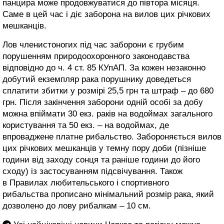
панцира може продовжуватися до півтора місяця.
Саме в цей час і діє заборона на вилов цих річкових
мешканців.
Лов членистоногих під час заборони є грубим
порушенням природоохоронного законодавства
відповідно до ч. 4 ст. 85 КУпАП. За кожен незаконно
добутий екземпляр рака порушнику доведеться
сплатити збитки у розмірі 25,5 грн та штраф – до 680
грн. Після закінчення заборони одній особі за добу
можна впіймати 30 екз. раків на водоймах загального
користування та 50 екз. – на водоймах, де
впроваджене платне рибальство. Забороняється вилов
цих річкових мешканців у темну пору доби (пізніше
години від заходу сонця та раніше години до його
сходу) із застосуванням підсвічування. Також
в Правилах любительського і спортивного
рибальства прописано мінімальний розмір рака, який
дозволено до лову рибалкам – 10 см.