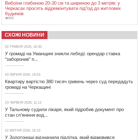
Вибоїни глибиною 20-30 см та шириною до 3 метрів: у
Черкасах просять відремонтувати під’їзд до житлових
будинків
885
СХОЖІ НОВИНИ
20 ТРАВНЯ 2026, 16:30
У громаді на Уманщині зникли лебеді: орендар ставка
“заборонив” п...
03 ЛИПНЯ 2026, 16:53
Квартиру вартістю 380 тисяч гривень через суд передадуть
громаді на Черкащині
23 ЧЕРВНЯ 2026, 11:12
У Тальному судили лікаря, який підробив документ про
стан сп’яніння вод...
02 КВІТНЯ 2026, 18:10
У Золотоноші відзначили підлітка, який відмовився