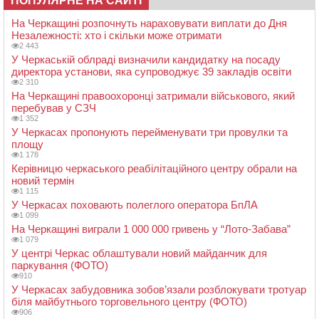
ПОПУЛЯРНЕ НА САЙТІ
На Черкащині розпочнуть нараховувати виплати до Дня
Незалежності: хто і скільки може отримати
2 443
У Черкаській облраді визначили кандидатку на посаду
директора установи, яка супроводжує 39 закладів освіти
2 310
На Черкащині правоохоронці затримали військового, який
перебував у СЗЧ
1 352
У Черкасах пропонують перейменувати три провулки та
площу
1 178
Керівницю черкаського реабілітаційного центру обрали на
новий термін
1 115
У Черкасах поховають полеглого оператора БпЛА
1 099
На Черкащині виграли 1 000 000 гривень у “Лото-Забава”
1 079
У центрі Черкас облаштували новий майданчик для
паркування (ФОТО)
910
У Черкасах забудовника зобов’язали розблокувати тротуар
біля майбутнього торговельного центру (ФОТО)
906