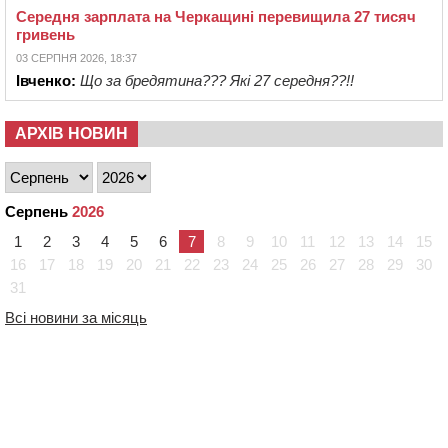
Середня зарплата на Черкащині перевищила 27 тисяч
гривень
03 СЕРПНЯ 2026, 18:37
Івченко:
Що за бредятина??? Які 27 середня??!!
АРХІВ НОВИН
Серпень
2026
1
2
3
4
5
6
7
8
9
10
11
12
13
14
15
16
17
18
19
20
21
22
23
24
25
26
27
28
29
30
31
Всі новини за місяць