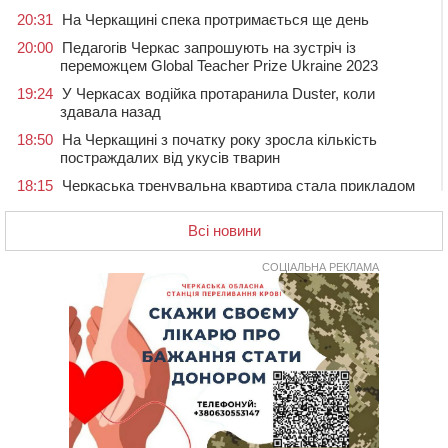
20:31
На Черкащині спека протримається ще день
20:00
Педагогів Черкас запрошують на зустріч із
переможцем Global Teacher Prize Ukraine 2023
19:24
У Черкасах водійка протаранила Duster, коли
здавала назад
18:50
На Черкащині з початку року зросла кількість
постраждалих від укусів тварин
18:15
Черкаська тренувальна квартира стала прикладом
для громад з усієї України
Всі новини
17:40
ЧНУ увійшов до 50 найпопулярніших вишів України
серед вступників
СОЦІАЛЬНА РЕКЛАМА
17:07
На Хімселищі у Черкасах облаштували новий
контейнерний майданчик
16:32
Без розтину грудної клітки: у Черкасах 75-річній
пацієнтці замінили аортальний клапан
16:00
У Черкаському онкоцентрі встановили сонячну
електростанцію за понад пів мільйона гривень
15:30
У Київській області прощаються з полеглим на
фронті жителем Монастирищини