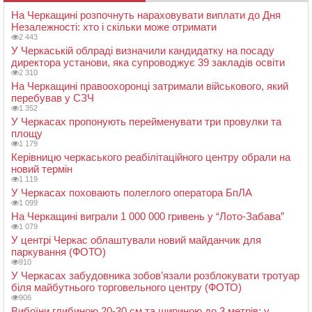
На Черкащині розпочнуть нараховувати виплати до Дня
Незалежності: хто і скільки може отримати
2 443
У Черкаській облраді визначили кандидатку на посаду
директора установи, яка супроводжує 39 закладів освіти
2 310
На Черкащині правоохоронці затримали військового, який
перебував у СЗЧ
1 352
У Черкасах пропонують перейменувати три провулки та
площу
1 179
Керівницю черкаського реабілітаційного центру обрали на
новий термін
1 119
У Черкасах поховають полеглого оператора БпЛА
1 099
На Черкащині виграли 1 000 000 гривень у “Лото-Забава”
1 079
У центрі Черкас облаштували новий майданчик для
паркування (ФОТО)
910
У Черкасах забудовника зобов’язали розблокувати тротуар
біля майбутнього торговельного центру (ФОТО)
906
Вибоїни глибиною 20-30 см та шириною до 3 метрів: у