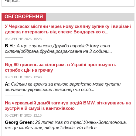
Черкас
ОБГОВОРЕННЯ
У Черкасах містяни через нову скляну зупинку і вирізані
дерева потерпають від спеки: Бондаренко о...
06 СЕРПНЯ 2026, 15:23
В.Н.:
А що з зупинкою Дружби народів?Чому вона
скляна(обідрана,брудна,розрахована на 3 людини...
Від 80 гривень за кілограм: в Україні прогнозують
стрибок цін на гречку
06 СЕРПНЯ 2026, 12:48
А:
Скільки кг гречки за такою вартістю може купити
звичайний український пенсіонер чи особ...
На черкаській дамбі загинув водій BMW, зіткнувшись на
зустрічній смузі із вантажівкою
05 СЕРПНЯ 2026, 12:16
Georg Green:
26 липня їхав по трасі Умань-Золотоноша,
то це якийсь жах, від цих їздюків. На вїзді в ...