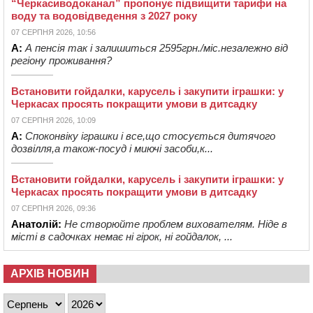
“Черкасиводоканал” пропонує підвищити тарифи на
воду та водовідведення з 2027 року
07 СЕРПНЯ 2026, 10:56
А:
А пенсія так і залишиться 2595грн./міс.незалежно від
регіону проживання?
Встановити гойдалки, карусель і закупити іграшки: у
Черкасах просять покращити умови в дитсадку
07 СЕРПНЯ 2026, 10:09
А:
Споконвіку іграшки і все,що стосується дитячого
дозвілля,а також-посуд і миючі засоби,к...
Встановити гойдалки, карусель і закупити іграшки: у
Черкасах просять покращити умови в дитсадку
07 СЕРПНЯ 2026, 09:36
Анатолій:
Не створюйте проблем вихователям. Ніде в
місті в садочках немає ні гірок, ні гойдалок, ...
АРХІВ НОВИН