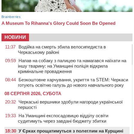
НОВИНИ
11:37
Водійка на смерть збила велосипедиста в
Черкаському районі
09:59
Напав на собаку з палицею та намагався наїхати на
іншу тварину: на Уманщині поліція відкрила
кримінальне провадження
08:44
Безкоштовне харчування, укриття та STEM: Черкаси
готують освітню галузь до нового навчального року
08 СЕРПНЯ 2026, СУБОТА
20:32
Черкаські вершники здобули нагороди української
першості
19:33
На Уманщині експосадовицю відділу освіти
судитимуть через завдані бюджету збитки
18:30
У Єрках прощатимуться з полеглим на Курщині