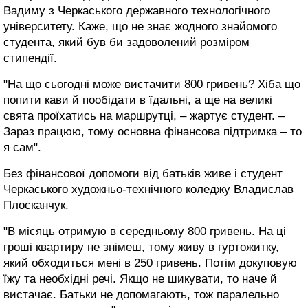
Вадиму з Черкаського державного технологічного
університету. Каже, що не знає жодного знайомого
студента, який був би задоволений розміром
стипендії.
"На що сьогодні може вистачити 800 гривень? Хіба що
попити кави й пообідати в їдальні, а ще на великі
свята проїхатись на маршрутці, – жартує студент. –
Зараз працюю, тому основна фінансова підтримка – то
я сам".
Без фінансової допомоги від батьків живе і студент
Черкаського художньо-технічного коледжу Владислав
Плосканчук.
"В місяць отримую в середньому 800 гривень. На ці
гроші квартиру не знімеш, тому живу в гуртожитку,
який обходиться мені в 250 гривень. Потім докуповую
їжу та необхідні речі. Якщо не шикувати, то наче й
вистачає. Батьки не допомагають, тож паралельно