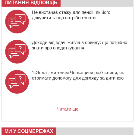
розмітку біля навчальних закладів (ФОТОФАКТ)
ПИТАННЯ-ВІДПОВІДЬ
15:39
На честь загиблого захисника і чемпіона світу в
Не вистачає стажу для пенсії: як його
Черкасах відкрили спортивно-реабілітаційний центр
докупити та що потрібно знати
15:05
На Звенигородщині, попри заборону міськради,
проведуть “Ше.Fest”
Доходи від здачі житла в оренду: що потрібно
знати про оподаткування
“єЯсла”: жителям Черкащини роз’яснили, як
отримати допомогу для догляду за дитиною
Читати ще
МИ У СОЦМЕРЕЖАХ