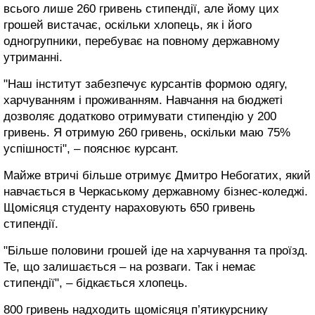
всього лише 260 гривень стипендії, але йому цих
грошей вистачає, оскільки хлопець, як і його
одногрупники, перебуває на повному державному
утриманні.
"Наш інститут забезпечує курсантів формою одягу,
харчуванням і проживанням. Навчання на бюджеті
дозволяє додатково отримувати стипендію у 200
гривень. Я отримую 260 гривень, оскільки маю 75%
успішності", – пояснює курсант.
Майже втричі більше отримує Дмитро Небогатих, який
навчається в Черкаському державному бізнес-коледжі.
Щомісяця студенту нараховують 650 гривень
стипендії.
"Більше половини грошей іде на харчування та проїзд.
Те, що залишається – на розваги. Так і немає
стипендії", – бідкається хлопець.
800 гривень надходить щомісяця п’ятикурснику