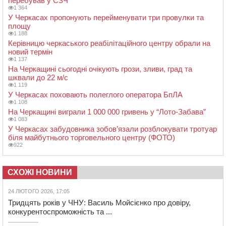
перебував у СЗЧ
1 364
У Черкасах пропонують перейменувати три провулки та
площу
1 188
Керівницю черкаського реабілітаційного центру обрали на
новий термін
1 137
На Черкащині сьогодні очікують грози, зливи, град та
шквали до 22 м/с
1 119
У Черкасах поховають полеглого оператора БпЛА
1 108
На Черкащині виграли 1 000 000 гривень у “Лото-Забава”
1 083
У Черкасах забудовника зобов’язали розблокувати тротуар
біля майбутнього торговельного центру (ФОТО)
922
СХОЖІ НОВИНИ
24 ЛЮТОГО 2026, 17:05
Тридцять років у ЧНУ: Василь Мойсієнко про довіру,
конкурентоспроможність та ...