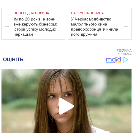
ПОПЕРЕДНЯ НОВИНА
НАСТУПНА НОВИНА
Їм по 20 років, а вони
У Черкасах вбивство
вже керують бізнесом:
малолітнього сина
історії успіху молодих
правоохоронця вчинила
черкащан
його дружина
РЕКЛАМА
РЕКЛАМА