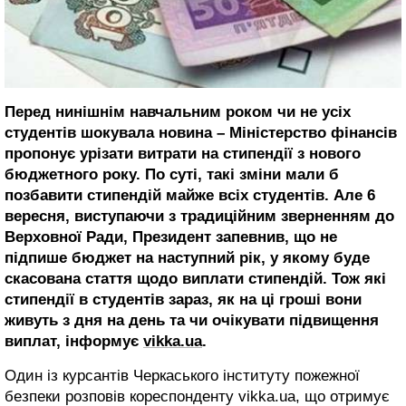
Перед нинішнім навчальним роком чи не усіх
студентів шокувала новина – Міністерство фінансів
пропонує урізати витрати на стипендії з нового
бюджетного року. По суті, такі зміни мали б
позбавити стипендій майже всіх студентів. Але 6
вересня, виступаючи з традиційним зверненням до
Верховної Ради, Президент запевнив, що не
підпише бюджет на наступний рік, у якому буде
скасована стаття щодо виплати стипендій. Тож які
стипендії в студентів зараз, як на ці гроші вони
живуть з дня на день та чи очікувати підвищення
виплат, інформує
vikka.ua
.
Один із курсантів Черкаського інституту пожежної
безпеки розповів кореспонденту vikka.ua, що отримує