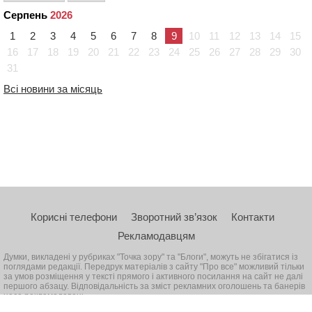
Серпень
2026
1
2
3
4
5
6
7
8
9
10
11
12
13
14
15
16
17
18
19
20
21
22
23
24
25
26
27
28
29
30
31
Всі новини за місяць
Корисні телефони
Зворотний зв’язок
Контакти
Рекламодавцям
Думки, викладені у рубриках "Точка зору" та "Блоги", можуть не збігатися із
поглядами редакції. Передрук матеріалів з сайту "Про все" можливий тільки
за умов розміщення у тексті прямого і активного посилання на сайт не далі
першого абзацу. Відповідальність за зміст рекламних оголошень та банерів
несе рекламодавець