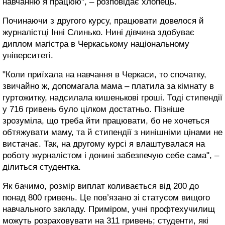
навчанню я працюю", – розповідає хлопець.
Починаючи з другого курсу, працювати довелося й
журналістці Інні Слинько. Нині дівчина здобуває
диплом магістра в Черкаському національному
університеті.
"Коли приїхала на навчання в Черкаси, то спочатку,
звичайно ж, допомагала мама – платила за кімнату в
гуртожитку, надсилала кишенькові гроші. Тоді стипендії
у 716 гривень було цілком достатньо. Пізніше
зрозуміла, що треба йти працювати, бо не хочеться
обтяжувати маму, та й стипендії з нинішніми цінами не
вистачає. Так, на другому курсі я влаштувалася на
роботу журналістом і донині забезпечую себе сама", –
ділиться студентка.
Як бачимо, розмір виплат коливається від 200 до
понад 800 гривень. Це пов’язано зі статусом вищого
навчального закладу. Приміром, учні профтехучилищ
можуть розраховувати на 311 гривень; студенти, які