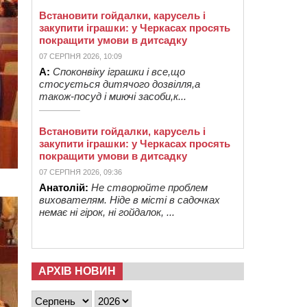
Встановити гойдалки, карусель і
закупити іграшки: у Черкасах просять
покращити умови в дитсадку
07 СЕРПНЯ 2026, 10:09
А:
Споконвіку іграшки і все,що
стосується дитячого дозвілля,а
також-посуд і миючі засоби,к...
Встановити гойдалки, карусель і
закупити іграшки: у Черкасах просять
покращити умови в дитсадку
07 СЕРПНЯ 2026, 09:36
Анатолій:
Не створюйте проблем
вихователям. Ніде в місті в садочках
немає ні гірок, ні гойдалок, ...
АРХІВ НОВИН