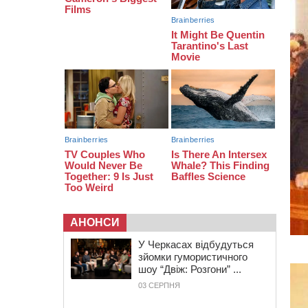
06 СЕРПНЯ 2026, ЧЕТВЕР
21:13
Вісім медалей, з яких чотири
золоті: черкаські спортсмени
тріумфували на чемпіонаті України
20:31
На Черкащині спека
протримається ще день
АНОНСИ
У Черкасах відбудуться
зйомки гумористичного
шоу “Двіж: Розгони” ...
03 СЕРПНЯ