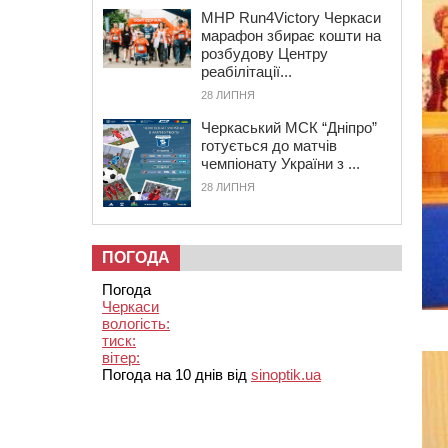
MHP Run4Victory Черкаси
марафон збирає кошти на
розбудову Центру
реабілітації...
28 ЛИПНЯ
Черкаський МСК “Дніпро”
готується до матчів
чемпіонату України з ...
28 ЛИПНЯ
ПОГОДА
Погода
Черкаси
вологість:
тиск:
вітер:
Погода на 10 днів від
sinoptik.ua