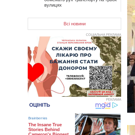
вулицях
10:54
На Черкащині кількість укриттів
збільшилась уп’ятеро з початку
Всі новини
повномасштабної війни
10:15
У Черкасах водій Audi Q5
СОЦІАЛЬНА РЕКЛАМА
спричинив аварію, не пропустивши
інший кросовер
09:42
“Черкасиводоканал” пропонує
підвищити тарифи на воду та
водовідведення з 2027 року
09:08
Встановити гойдалки, карусель і
закупити іграшки: у Черкасах
просять покращити умови в
дитсадку
РЕКЛАМА
08:22
“На щиті” у Чорнобаївську
громаду повертається полеглий
біля Кліщіївки воїн
07:30
Понад 968 мільйонів гривень
земельного податку сплатили на
Черкащині