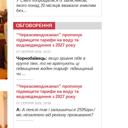
У Смілі попрощалися із захисником,
якого понад 20 місяців вважали зниклим
без...
ОБГОВОРЕННЯ
“Черкасиводоканал” пропонує
підвищити тарифи на воду та
водовідведення з 2027 року
07 СЕРПНЯ 2026, 14:57
Чорнобаївець:
якщо гривня піде в
круте піке, то не врятують ці
підвищення жоден тариф- підвищений
чи ...
“Черкасиводоканал” пропонує
підвищити тарифи на воду та
водовідведення з 2027 року
07 СЕРПНЯ 2026, 10:56
А:
А пенсія так і залишиться 2595грн./
міс.незалежно від регіону проживання?