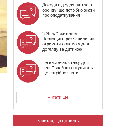
Доходи від здачі житла в
оренду: що потрібно знати
про оподаткування
“єЯсла”: жителям
Черкащини роз’яснили, як
отримати допомогу для
догляду за дитиною
Не вистачає стажу для
пенсії: як його докупити та
що потрібно знати
Читати ще
Запитай, що цікавить
ж