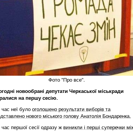
Фото "Про все".
огодні новообрані депутати Черкаської міськради
бралися на першу сесію.
 час неї було
оголошено результати виборів та
дставлено нового міського голову Анатолія Бондаренка.
 час першої сесії одразу ж
виникли і перші суперечки мі