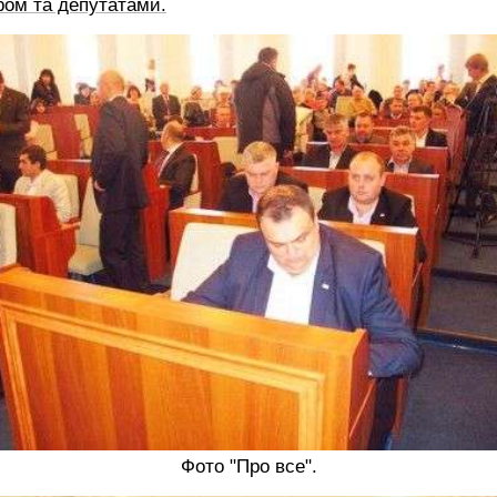
ром та депутатами.
Фото "Про все".