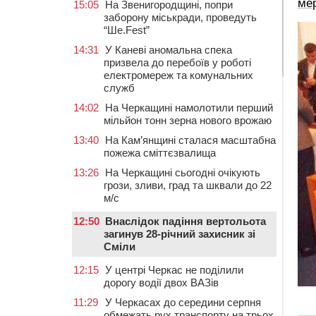
ме
15:05
На Звенигородщині, попри
заборону міськради, проведуть
“Ше.Fest”
14:31
У Каневі аномальна спека
призвела до перебоїв у роботі
електромереж та комунальних
служб
14:02
На Черкащині намолотили перший
мільйон тонн зерна нового врожаю
13:40
На Кам’янщині сталася масштабна
пожежа сміттєзвалища
13:26
На Черкащині сьогодні очікують
грози, зливи, град та шквали до 22
м/с
12:50
Внаслідок падіння вертольота
загинув 28-річний захисник зі
Сміли
12:15
У центрі Черкас не поділили
дорогу водії двох ВАЗів
11:29
У Черкасах до середини серпня
обмежать рух транспорту на трьох