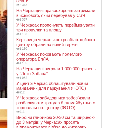
освіти
2 313
На Черкащині правоохоронці затримали
військового, який перебував у СЗЧ
1 357
У Черкасах пропонують перейменувати
три провулки та площу
1 183
Керівницю черкаського реабілітаційного
центру обрали на новий термін
1 130
У Черкасах поховають полеглого
оператора БпЛА
1 105
На Черкащині виграли 1 000 000 гривень
у “Лото-Забава”
1 082
У центрі Черкас облаштували новий
майданчик для паркування (ФОТО)
912
У Черкасах забудовника зобов’язали
розблокувати тротуар біля майбутнього
торговельного центру (ФОТО)
911
Вибоїни глибиною 20-30 см та шириною
до 3 метрів: у Черкасах просять
відремонтувати під’їзд до житлових