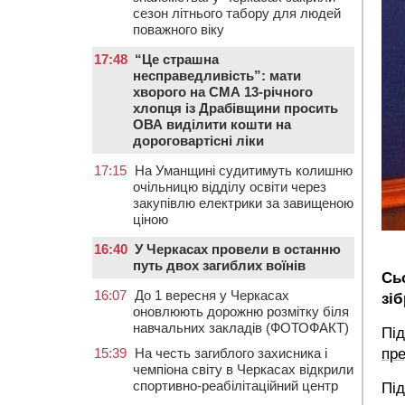
сезон літнього табору для людей
поважного віку
17:48
“Це страшна
несправедливість”: мати
хворого на СМА 13-річного
хлопця із Драбівщини просить
ОВА виділити кошти на
дороговартісні ліки
17:15
На Уманщині судитимуть колишню
очільницю відділу освіти через
закупівлю електрики за завищеною
ціною
16:40
У Черкасах провели в останню
путь двох загиблих воїнів
Сь
16:07
До 1 вересня у Черкасах
зі
оновлюють дорожню розмітку біля
навчальних закладів (ФОТОФАКТ)
Під
15:39
На честь загиблого захисника і
пре
чемпіона світу в Черкасах відкрили
спортивно-реабілітаційний центр
Під