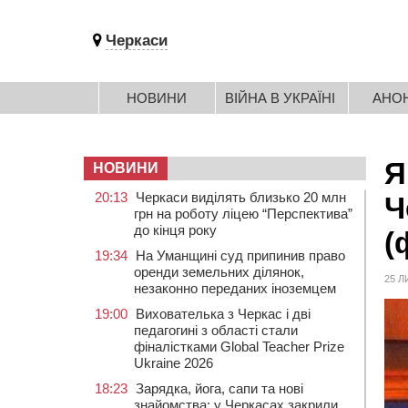
Черкаси
НОВИНИ
ВІЙНА В УКРАЇНІ
АНО
Я
НОВИНИ
20:13
Черкаси виділять близько 20 млн
Ч
грн на роботу ліцею “Перспектива”
до кінця року
(
19:34
На Уманщині суд припинив право
оренди земельних ділянок,
25 Л
незаконно переданих іноземцем
19:00
Вихователька з Черкас і дві
педагогині з області стали
фіналістками Global Teacher Prize
Ukraine 2026
18:23
Зарядка, йога, сапи та нові
знайомства: у Черкасах закрили