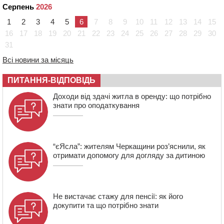
Серпень
2026
09:42
Ветерани МСК “Дніпро” вибороли бронзу чемпіонату
України
1
2
3
4
5
6
7
8
9
10
11
12
13
14
15
08:57
На Уманщині підрядника зобов’язали сплатити понад
16
17
18
19
20
21
22
23
24
25
26
27
28
29
30
670 тис грн штрафу за незаконні зміни до договору
31
08:20
Обрано претендента на посаду директора
Всі новини за місяць
Мокрокалигірського психоневрологічного інтернату
07:23
Уманські міграційники видворили з країни грузина,
ПИТАННЯ-ВІДПОВІДЬ
який відсидів термін у колонії
Доходи від здачі житла в оренду: що потрібно
знати про оподаткування
“єЯсла”: жителям Черкащини роз’яснили, як
отримати допомогу для догляду за дитиною
Не вистачає стажу для пенсії: як його
докупити та що потрібно знати