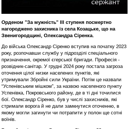
Орденом "За мужність" ІІІ ступеня посмертно
нагороджено захисника із села Козацьке, що на
Звенигородщині, Олександра Сіренка.
До війська Олександр Сіренко вступив на початку 2023
року, розпочавши службу у підрозділі спеціального
призначення, окремої єгерської бригади. Професія -
розвідник-санітар. У грудні 2024 року постала загроза
оточення цілої низки населених пунктів, які
утримували Збройні сили України. Потім це назвали
“Успенівським мішком”, за назвою населеного пункту
Успенівка, Покровського району, де в ті дні точилися
бої. Олександр Сіренко, був у числі захисників, які
стримали ворога й не дали замкнутися оточенню, в
якому могли загинути чи потрапити у полон ще сотні
воїнів.