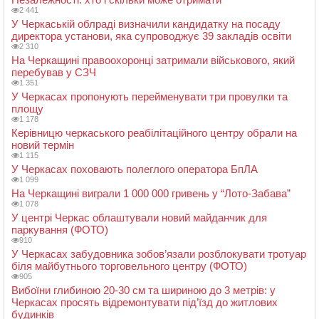
2 441
У Черкаській облраді визначили кандидатку на посаду
директора установи, яка супроводжує 39 закладів освіти
2 310
На Черкащині правоохоронці затримали військового, який
перебував у СЗЧ
1 351
У Черкасах пропонують перейменувати три провулки та
площу
1 178
Керівницю черкаського реабілітаційного центру обрали на
новий термін
1 115
У Черкасах поховають полеглого оператора БпЛА
1 099
На Черкащині виграли 1 000 000 гривень у “Лото-Забава”
1 078
У центрі Черкас облаштували новий майданчик для
паркування (ФОТО)
910
У Черкасах забудовника зобов’язали розблокувати тротуар
біля майбутнього торговельного центру (ФОТО)
905
Вибоїни глибиною 20-30 см та шириною до 3 метрів: у
Черкасах просять відремонтувати під’їзд до житлових
будинків