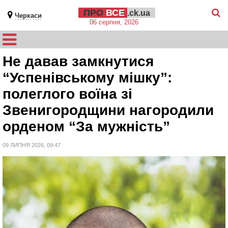
ПРО
ВСЕ
.ck.ua
Черкаси
06 серпня, 2026
Не давав замкнутися
“Успенівському мішку”:
полеглого воїна зі
Звенигородщини нагородили
орденом “За мужність”
09 ЛИПНЯ 2026, 09:47