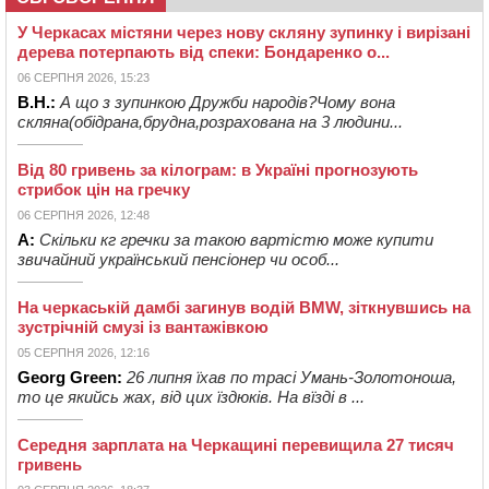
У Черкасах містяни через нову скляну зупинку і вирізані
дерева потерпають від спеки: Бондаренко о...
06 СЕРПНЯ 2026, 15:23
В.Н.:
А що з зупинкою Дружби народів?Чому вона
скляна(обідрана,брудна,розрахована на 3 людини...
Від 80 гривень за кілограм: в Україні прогнозують
стрибок цін на гречку
06 СЕРПНЯ 2026, 12:48
А:
Скільки кг гречки за такою вартістю може купити
звичайний український пенсіонер чи особ...
На черкаській дамбі загинув водій BMW, зіткнувшись на
зустрічній смузі із вантажівкою
05 СЕРПНЯ 2026, 12:16
Georg Green:
26 липня їхав по трасі Умань-Золотоноша,
то це якийсь жах, від цих їздюків. На вїзді в ...
Середня зарплата на Черкащині перевищила 27 тисяч
гривень