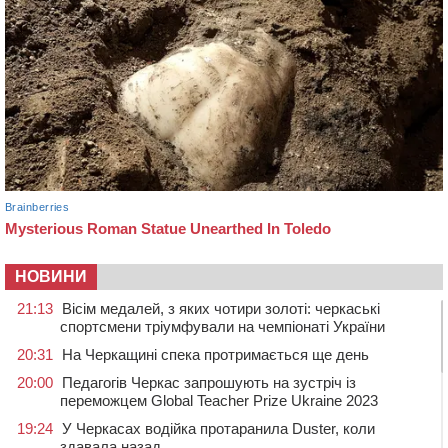
НОВИНИ
21:13
Вісім медалей, з яких чотири золоті: черкаські
спортсмени тріумфували на чемпіонаті України
20:31
На Черкащині спека протримається ще день
20:00
Педагогів Черкас запрошують на зустріч із
переможцем Global Teacher Prize Ukraine 2023
19:24
У Черкасах водійка протаранила Duster, коли
здавала назад