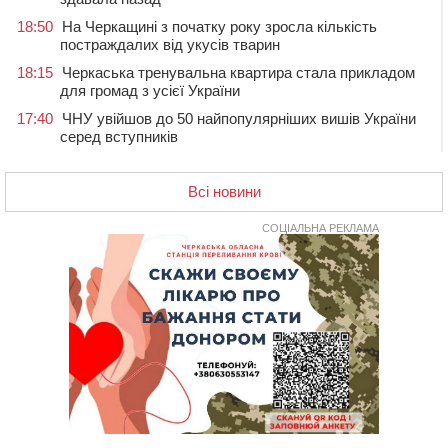
18:50
На Черкащині з початку року зросла кількість
постраждалих від укусів тварин
18:15
Черкаська тренувальна квартира стала прикладом
для громад з усієї України
17:40
ЧНУ увійшов до 50 найпопулярніших вишів України
серед вступників
17:07
На Хімселищі у Черкасах облаштували новий
контейнерний майданчик
Всі новини
16:32
Без розтину грудної клітки: у Черкасах 75-річній
пацієнтці замінили аортальний клапан
СОЦІАЛЬНА РЕКЛАМА
16:00
У Черкаському онкоцентрі встановили сонячну
електростанцію за понад пів мільйона гривень
15:30
У Київській області прощаються з полеглим на
фронті жителем Монастирищини
14:53
У Черкасах містяни через нову скляну зупинку і
вирізані дерева потерпають від спеки: Бондаренко
обіцяє масштабне озеленення
14:17
Провокував конфлікт і зачинився в автівці: у ТЦК
прокоментували скандал із затриманням