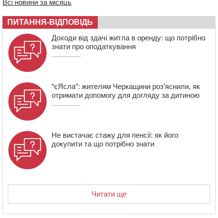
Всі новини за місяць
сплатили на Черкащині
06 СЕРПНЯ 2026, ЧЕТВЕР
ПИТАННЯ-ВІДПОВІДЬ
21:13
Вісім медалей, з яких чотири золоті: черкаські
Доходи від здачі житла в оренду: що потрібно
спортсмени тріумфували на чемпіонаті України
знати про оподаткування
“єЯсла”: жителям Черкащини роз’яснили, як
отримати допомогу для догляду за дитиною
Не вистачає стажу для пенсії: як його
докупити та що потрібно знати
Читати ще