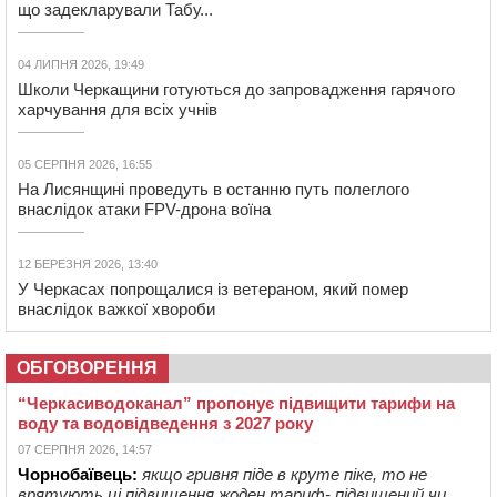
що задекларували Табу...
04 ЛИПНЯ 2026, 19:49
Школи Черкащини готуються до запровадження гарячого
харчування для всіх учнів
05 СЕРПНЯ 2026, 16:55
На Лисянщині проведуть в останню путь полеглого
внаслідок атаки FPV-дрона воїна
12 БЕРЕЗНЯ 2026, 13:40
У Черкасах попрощалися із ветераном, який помер
внаслідок важкої хвороби
ОБГОВОРЕННЯ
“Черкасиводоканал” пропонує підвищити тарифи на
воду та водовідведення з 2027 року
07 СЕРПНЯ 2026, 14:57
Чорнобаївець:
якщо гривня піде в круте піке, то не
врятують ці підвищення жоден тариф- підвищений чи ...