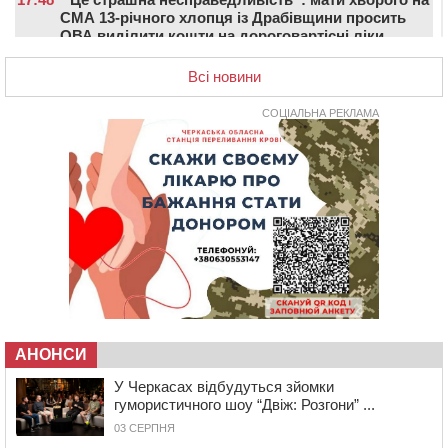
СМА 13-річного хлопця із Драбівщини просить
ОВА виділити кошти на дороговартісні ліки
17:15
На Уманщині судитимуть колишню очільницю відділу
Всі новини
освіти через закупівлю електрики за завищеною
ціною
СОЦІАЛЬНА РЕКЛАМА
16:40
У Черкасах провели в останню путь двох
загиблих воїнів
16:07
До 1 вересня у Черкасах оновлюють дорожню
розмітку біля навчальних закладів (ФОТОФАКТ)
15:39
На честь загиблого захисника і чемпіона світу в
Черкасах відкрили спортивно-реабілітаційний центр
15:05
На Звенигородщині, попри заборону міськради,
проведуть “Ше.Fest”
14:31
У Каневі аномальна спека призвела до перебоїв у
роботі електромереж та комунальних служб
АНОНСИ
14:02
На Черкащині намолотили перший мільйон тонн
У Черкасах відбудуться зйомки
зерна нового врожаю
гумористичного шоу “Двіж: Розгони” ...
13:40
На Кам’янщині сталася масштабна пожежа
03 СЕРПНЯ
сміттєзвалища