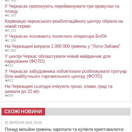
1 358
У Черкасах пропонують перейменувати три провулки та
площу
1 183
Керівницю черкаського реабілітаційного центру обрали на
новий термін
1 131
У Черкасах поховають полеглого оператора БпЛА
1 106
На Черкащині виграли 1 000 000 гривень у “Лото-Забава”
1 082
У центрі Черкас облаштували новий майданчик для
паркування (ФОТО)
912
У Черкасах забудовника зобов’язали розблокувати тротуар
біля майбутнього торговельного центру (ФОТО)
911
На Черкащині сьогодні очікують грози, зливи, град та
шквали до 22 м/с
905
СХОЖІ НОВИНИ
31 БЕРЕЗНЯ 2026, 20:05
Понад мільйон гривень зарплати та купівля криптовалюти: