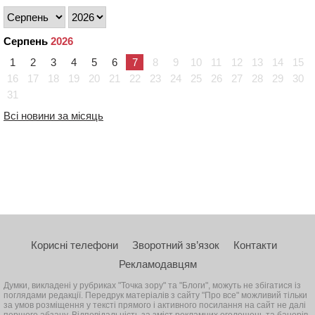
Серпень
2026
1
2
3
4
5
6
7
8
9
10
11
12
13
14
15
16
17
18
19
20
21
22
23
24
25
26
27
28
29
30
31
Всі новини за місяць
Корисні телефони
Зворотний зв’язок
Контакти
Рекламодавцям
Думки, викладені у рубриках "Точка зору" та "Блоги", можуть не збігатися із
поглядами редакції. Передрук матеріалів з сайту "Про все" можливий тільки
за умов розміщення у тексті прямого і активного посилання на сайт не далі