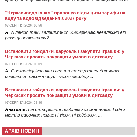
“Черкасиводоканал” пропонує підвищити тарифи на
воду та водовідведення з 2027 року
07 СЕРПНЯ 2026, 10:56
А:
А пенсія так і залишиться 2595грн./міс.незалежно від
регіону проживання?
Встановити гойдалки, карусель і закупити іграшки: у
Черкасах просять покращити умови в дитсадку
07 СЕРПНЯ 2026, 10:09
А:
Споконвіку іграшки і все,що стосується дитячого
дозвілля,а також-посуд і миючі засоби,к...
Встановити гойдалки, карусель і закупити іграшки: у
Черкасах просять покращити умови в дитсадку
07 СЕРПНЯ 2026, 09:36
Анатолій:
Не створюйте проблем вихователям. Ніде в
місті в садочках немає ні гірок, ні гойдалок, ...
АРХІВ НОВИН