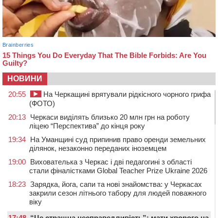
НОВИНИ
20:55
На Черкащині врятували рідкісного чорного грифа
(ФОТО)
20:13
Черкаси виділять близько 20 млн грн на роботу
ліцею “Перспектива” до кінця року
19:34
На Уманщині суд припинив право оренди земельних
ділянок, незаконно переданих іноземцем
19:00
Вихователька з Черкас і дві педагогині з області
стали фіналістками Global Teacher Prize Ukraine 2026
18:23
Зарядка, йога, сапи та нові знайомства: у Черкасах
закрили сезон літнього табору для людей поважного
віку
17:48
“Це страшна несправедливість”: мати хворого на