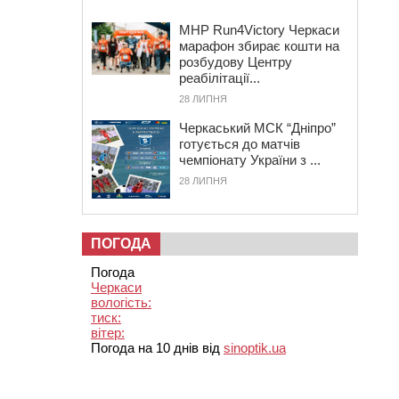
MHP Run4Victory Черкаси
марафон збирає кошти на
розбудову Центру
реабілітації...
28 ЛИПНЯ
Черкаський МСК “Дніпро”
готується до матчів
чемпіонату України з ...
28 ЛИПНЯ
ПОГОДА
Погода
Черкаси
вологість:
тиск:
вітер:
Погода на 10 днів від
sinoptik.ua