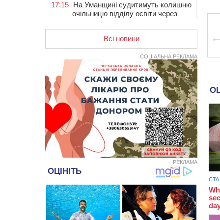
17:15
На Уманщині судитимуть колишню
очільницю відділу освіти через
закупівлю електрики за завищеною
ціною
Всі новини
16:40
У Черкасах провели в останню
путь двох загиблих воїнів
СОЦІАЛЬНА РЕКЛАМА
16:07
До 1 вересня у Черкасах
оновлюють дорожню розмітку біля
навчальних закладів (ФОТОФАКТ)
15:39
На честь загиблого захисника і
чемпіона світу в Черкасах відкрили
спортивно-реабілітаційний центр
15:05
На Звенигородщині, попри
заборону міськради, проведуть
“Ше.Fest”
РЕКЛАМА
14:31
У Каневі аномальна спека
призвела до перебоїв у роботі
електромереж та комунальних
служб
14:02
На Черкащині намолотили перший
мільйон тонн зерна нового врожаю