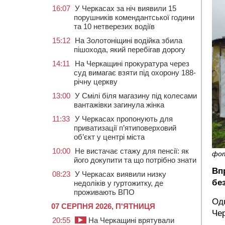
16:07
У Черкасах за ніч виявили 15
порушників комендантської години
та 10 нетверезих водіїв
15:12
На Золотоніщині водійка збила
пішохода, який перебігав дорогу
14:11
На Черкащині прокуратура через
суд вимагає взяти під охорону 188-
річну церкву
13:00
У Смілі біля магазину під колесами
вантажівки загинула жінка
11:33
У Черкасах пропонують для
приватизації п’ятиповерховий
об’єкт у центрі міста
10:00
Не вистачає стажу для пенсії: як
фо
його докупити та що потрібно знати
Вп
08:23
У Черкасах виявили низку
бе
недоліків у гуртожитку, де
проживають ВПО
Одн
07 СЕРПНЯ 2026, П'ЯТНИЦЯ
Чер
20:55
На Черкащині врятували