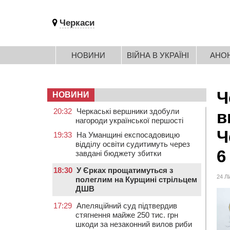
Черкаси
НОВИНИ
ВІЙНА В УКРАЇНІ
АНО
Ч
НОВИНИ
20:32
Черкаські вершники здобули
в
нагороди української першості
Ч
19:33
На Уманщині експосадовицю
відділу освіти судитимуть через
6
завдані бюджету збитки
18:30
У Єрках прощатимуться з
24 Л
полеглим на Курщині стрільцем
ДШВ
17:29
Апеляційний суд підтвердив
стягнення майже 250 тис. грн
шкоди за незаконний вилов риби