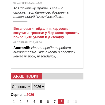
07 СЕРПНЯ 2026, 10:09
А:
Споконвіку іграшки і все,що
стосується дитячого дозвілля,а
також-посуд і миючі засоби,к...
Встановити гойдалки, карусель і
закупити іграшки: у Черкасах просять
покращити умови в дитсадку
07 СЕРПНЯ 2026, 09:36
Анатолій:
Не створюйте проблем
вихователям. Ніде в місті в садочках
немає ні гірок, ні гойдалок, ...
АРХІВ НОВИН
Серпень
2026
1
2
3
4
5
6
7
8
9
10