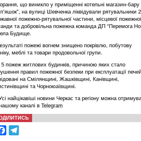
орання, що виникло у приміщенні котельні магазин-бару
п’яшок”, на вулиці Шевченка ліквідували рятувальники 2
жавної пожежно-рятувальної частини, місцевої пожежно
манди та добровільна пожежна команда ДП “Перемога Но
села Будище.
езультаті пожежі вогнем знищено покрівлю, побутову
ніку, меблі та товари продовольчої групи.
5 пожеж житлових будинків, причиною яких стало
ушення правил пожежної безпеки при експлуатації пече
відовані на Смілянщині, Жашківщині, Канівщині,
стинівщині та Чорноюаївщині.
сі найцікавіші новини Черкас та регіону можна отримув
 нашому каналі в
Telegram
ОДІЛИТИСЬ
Facebook
Telegram