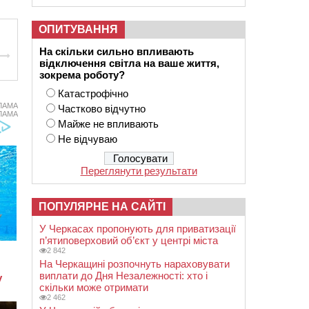
ОПИТУВАННЯ
На скільки сильно впливають
відключення світла на ваше життя,
зокрема роботу?
Катастрофічно
ЛАМА
Частково відчутно
ЛАМА
Майже не впливають
Не відчуваю
Переглянути результати
ПОПУЛЯРНЕ НА САЙТІ
У Черкасах пропонують для приватизації
п’ятиповерховий об’єкт у центрі міста
2 842
На Черкащині розпочнуть нараховувати
виплати до Дня Незалежності: хто і
скільки може отримати
2 462