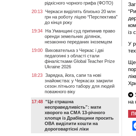
рідкісного чорного грифа (ФОТО)
Заг
“Ри
20:13
Черкаси виділять близько 20 млн
грн на роботу ліцею “Перспектива”
дер
до кінця року
ко
19:34
На Уманщині суд припинив право
із 
оренди земельних ділянок,
незаконно переданих іноземцем
У р
19:00
Вихователька з Черкас і дві
тех
педагогині з області стали
фіналістками Global Teacher Prize
Ще 
Ukraine 2026
пор
18:23
Зарядка, йога, сапи та нові
лік
знайомства: у Черкасах закрили
Хри
сезон літнього табору для людей
поважного віку
У
17:48
“Це страшна
на
несправедливість”: мати
хворого на СМА 13-річного
П
хлопця із Драбівщини просить
ОВА виділити кошти на
дороговартісні ліки