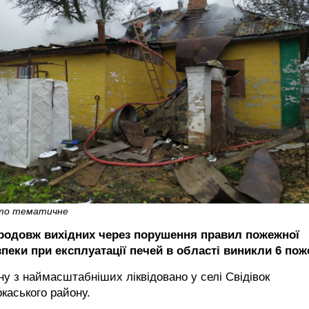
то тематичне
родовж вихідних через порушення правил пожежної
зпеки при експлуатації печей в області виникли 6 пож
у з наймасштабніших ліквідовано у селі Свідівок
каського району.