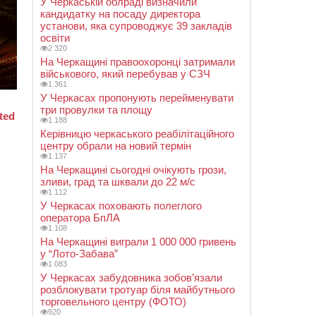
У Черкаській облраді визначили
кандидатку на посаду директора
установи, яка супроводжує 39 закладів
освіти
2 320
На Черкащині правоохоронці затримали
військового, який перебував у СЗЧ
1 361
У Черкасах пропонують перейменувати
три провулки та площу
1 188
Керівницю черкаського реабілітаційного
центру обрали на новий термін
1 137
На Черкащині сьогодні очікують грози,
зливи, град та шквали до 22 м/с
1 112
У Черкасах поховають полеглого
оператора БпЛА
1 108
На Черкащині виграли 1 000 000 гривень
у “Лото-Забава”
1 083
У Черкасах забудовника зобов’язали
розблокувати тротуар біля майбутнього
торговельного центру (ФОТО)
920