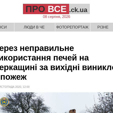
ПРО
ВСЕ
.ck.ua
08 серпня, 2026
НСИ
ЛЮДИ В ЧЕ
ФОТОРЕПОРТАЖ
РІЗНЕ
ерез неправильне
икористання печей на
еркащині за вихідні виникл
 пожеж
ИСТОПАДА 2020, 12:00