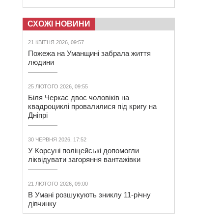
СХОЖІ НОВИНИ
21 КВІТНЯ 2026, 09:57
Пожежа на Уманщині забрала життя
людини
25 ЛЮТОГО 2026, 09:55
Біля Черкас двоє чоловіків на
квадроциклі провалилися під кригу на
Дніпрі
30 ЧЕРВНЯ 2026, 17:52
У Корсуні поліцейські допомогли
ліквідувати загоряння вантажівки
21 ЛЮТОГО 2026, 09:00
В Умані розшукують зниклу 11-річну
дівчинку