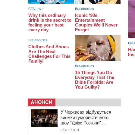
13:40
На Кам’янщині сталася масштабна
пожежа сміттєзвалища
АНОНСИ
У Черкасах відбудуться
зйомки гумористичного
шоу “Двіж: Розгони” ...
03 СЕРПНЯ