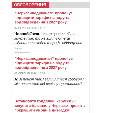
ОБГОВОРЕННЯ
“Черкасиводоканал” пропонує
підвищити тарифи на воду та
водовідведення з 2027 року
07 СЕРПНЯ 2026, 14:57
Чорнобаївець:
якщо гривня піде в
круте піке, то не врятують ці
підвищення жоден тариф- підвищений
чи ...
“Черкасиводоканал” пропонує
підвищити тарифи на воду та
водовідведення з 2027 року
07 СЕРПНЯ 2026, 10:56
А:
А пенсія так і залишиться 2595грн./
міс.незалежно від регіону проживання?
Встановити гойдалки, карусель і
закупити іграшки: у Черкасах просять
покращити умови в дитсадку