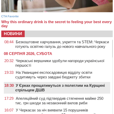
НОВИНИ
08:44
Безкоштовне харчування, укриття та STEM: Черкаси
готують освітню галузь до нового навчального року
08 СЕРПНЯ 2026, СУБОТА
20:32
Черкаські вершники здобули нагороди української
першості
19:33
На Уманщині експосадовицю відділу освіти
судитимуть через завдані бюджету збитки
18:30
У Єрках прощатимуться з полеглим на Курщині
стрільцем ДШВ
17:29
Апеляційний суд підтвердив стягнення майже 250
тис. грн шкоди за незаконний вилов риби
16:07
У Черкасах за ніч виявили 15 порушників