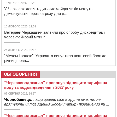
18 ЧЕРВНЯ 2026, 10:28
У Черкасах дев’ять дитячих майданчиків можуть
демонтувати через загрозу для д...
18 ЛЮТОГО 2026, 12:59
Ветерани Черкащини заявили про спробу дискредитації
через фейковий мітинг
24 ЛЮТОГО 2026, 19:12
“Мечем і волею”: Укрпошта випустила поштовий блок до
річниці повн...
ОБГОВОРЕННЯ
“Черкасиводоканал” пропонує підвищити тарифи на
воду та водовідведення з 2027 року
07 СЕРПНЯ 2026, 14:57
Чорнобаївець:
якщо гривня піде в круте піке, то не
врятують ці підвищення жоден тариф- підвищений чи ...
“Черкасиводоканал” пропонує підвищити тарифи на