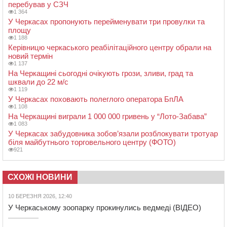
перебував у СЗЧ
1 364
У Черкасах пропонують перейменувати три провулки та
площу
1 188
Керівницю черкаського реабілітаційного центру обрали на
новий термін
1 137
На Черкащині сьогодні очікують грози, зливи, град та
шквали до 22 м/с
1 119
У Черкасах поховають полеглого оператора БпЛА
1 108
На Черкащині виграли 1 000 000 гривень у “Лото-Забава”
1 083
У Черкасах забудовника зобов’язали розблокувати тротуар
біля майбутнього торговельного центру (ФОТО)
921
СХОЖІ НОВИНИ
10 БЕРЕЗНЯ 2026, 12:40
У Черкаському зоопарку прокинулись ведмеді (ВІДЕО)