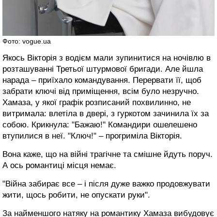
Фото: vogue.ua
Якось Вікторія з водієм мали зупинитися на ночівлю в
розташуванні Третьої штурмової бригади. Але йшла
нарада – приїхало командування. Перервати її, щоб
забрати ключі від приміщення, всім було незручно.
Хамаза, у якої графік розписаний похвилинно, не
витримала: влетіла в двері, з гуркотом зачинила їх за
собою. Крикнула: "Бажаю!" Командири ошелешено
втупилися в неї. "Ключ!" – прогриміла Вікторія.
Вона каже, що на війні трагічне та смішне йдуть поруч.
А ось романтиці місця немає.
"Війна забирає все – і після дуже важко продовжувати
жити, щось робити, не опускати руки".
За найменшого натяку на романтику Хамаза вибудовує