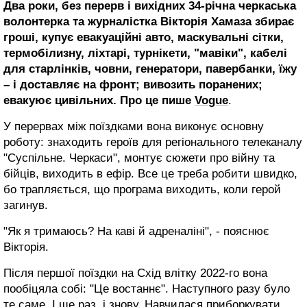
Два роки, без перерв і вихідних 34-річна черкаська
волонтерка та журналістка Вікторія Хамаза збирає
гроші, купує евакуаційні авто, маскувальні сітки,
термобілизну, ліхтарі, турнікети, "мавіки", кабелі
для старлінків, човни, генератори, павербанки, їжу
– і доставляє на фронт; вивозить поранених;
евакуює цивільних. Про це пише
Vogue
.
У перервах між поїздками вона виконує основну
роботу: знаходить героїв для регіонального телеканалу
"Суспільне. Черкаси", монтує сюжети про війну та
бійців, виходить в ефір. Все це треба робити швидко,
бо трапляється, що програма виходить, коли герой
загинув.
"Як я тримаюсь? На каві й адреналіні", - пояснює
Вікторія.
Після першої поїздки на Схід влітку 2022-го вона
пообіцяла собі: "Це востаннє". Наступного разу було
те саме. І ще раз, і знову. Навчилася приборкувати