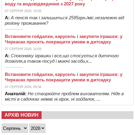
воду та водовідведення з 2027 року
07 СЕРПНЯ 2026, 10:56
А:
А пенсія так і залишиться 2595грн./міс.незалежно від
регіону проживання?
Встановити гойдалки, карусель і закупити іграшки: у
Черкасах просять покращити умови в дитсадку
07 СЕРПНЯ 2026, 10:09
А:
Споконвіку іграшки і все,що стосується дитячого
дозвілля,а також-посуд і миючі засоби,к...
Встановити гойдалки, карусель і закупити іграшки: у
Черкасах просять покращити умови в дитсадку
07 СЕРПНЯ 2026, 09:36
Анатолій:
Не створюйте проблем вихователям. Ніде в
місті в садочках немає ні гірок, ні гойдалок, ...
АРХІВ НОВИН