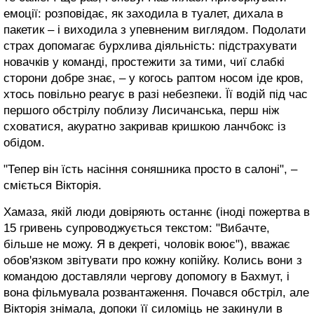
емоції: розповідає, як заходила в туалет, дихала в
пакетик – і виходила з упевненим виглядом. Подолати
страх допомагає бурхлива діяльність: підстрахувати
новачків у команді, простежити за тими, чиї слабкі
сторони добре знає, – у когось раптом носом іде кров,
хтось повільно реагує в разі небезпеки. Її водій під час
першого обстрілу поблизу Лисичанська, перш ніж
сховатися, акуратно закривав кришкою ланчбокс із
обідом.
"Тепер він їсть насіння соняшника просто в салоні", –
сміється Вікторія.
Хамаза, якій люди довіряють останнє (іноді пожертва в
15 гривень супроводжується текстом: "Вибачте,
більше не можу. Я в декреті, чоловік воює"), вважає
обов'язком звітувати про кожну копійку. Колись вони з
командою доставляли чергову допомогу в Бахмут, і
вона фільмувала розвантаження. Почався обстріл, але
Вікторія знімала, допоки її силоміць не закинули в