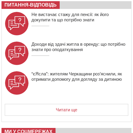
ПИТАННЯ-ВІДПОВІДЬ
14:31
У Каневі аномальна спека призвела до перебоїв у
роботі електромереж та комунальних служб
Не вистачає стажу для пенсії: як його
14:02
На Черкащині намолотили перший мільйон тонн
докупити та що потрібно знати
зерна нового врожаю
Доходи від здачі житла в оренду: що потрібно
знати про оподаткування
“єЯсла”: жителям Черкащини роз’яснили, як
отримати допомогу для догляду за дитиною
Читати ще
МИ У СОЦМЕРЕЖАХ