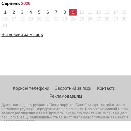
Серпень
2026
1
2
3
4
5
6
7
8
9
10
11
12
13
14
15
16
17
18
19
20
21
22
23
24
25
26
27
28
29
30
31
Всі новини за місяць
Корисні телефони
Зворотний зв’язок
Контакти
Рекламодавцям
Думки, викладені у рубриках "Точка зору" та "Блоги", можуть не збігатися із
поглядами редакції. Передрук матеріалів з сайту "Про все" можливий тільки
за умов розміщення у тексті прямого і активного посилання на сайт не далі
першого абзацу. Відповідальність за зміст рекламних оголошень та банерів
несе рекламодавець
© 2026, Всі права захищені