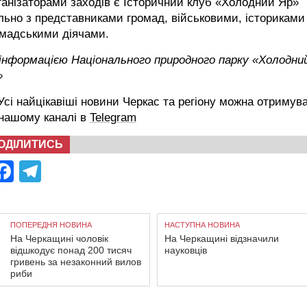
анізаторами заходів є Історичний клуб «Холодний Яр»
льно з представниками громад, військовими, істориками
омадськими діячами.
 інформацією Національного природного парку «Холодни
»
сі найцікавіші новини Черкас та регіону можна отримув
 нашому каналі в
Telegram
ОДІЛИТИСЬ
Facebook
Telegram
ПОПЕРЕДНЯ НОВИНА
НАСТУПНА НОВИНА
На Черкащині чоловік
На Черкащині відзначили
відшкодує понад 200 тисяч
науковців
гривень за незаконний вилов
риби