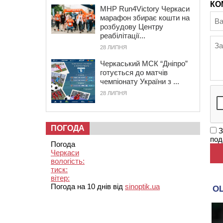
КО
MHP Run4Victory Черкаси
марафон збирає кошти на
розбудову Центру
реабілітації...
28 ЛИПНЯ
Черкаський МСК “Дніпро”
готується до матчів
чемпіонату України з ...
28 ЛИПНЯ
ПОГОДА
З
под
Погода
Черкаси
вологість:
тиск:
вітер:
Погода на 10 днів від
sinoptik.ua