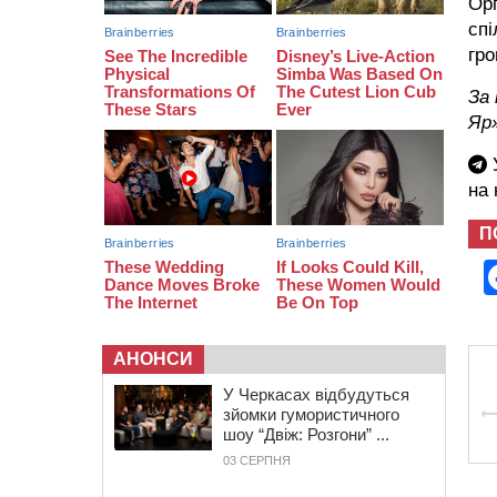
15:05
На Звенигородщині, попри
Орг
заборону міськради, проведуть
спі
“Ше.Fest”
гр
14:31
У Каневі аномальна спека
призвела до перебоїв у роботі
За
електромереж та комунальних
Яр
служб
У
на
П
АНОНСИ
У Черкасах відбудуться
зйомки гумористичного
шоу “Двіж: Розгони” ...
03 СЕРПНЯ