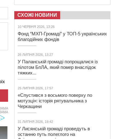
СХОЖІ НОВИНИ
10 ЧЕРВНЯ 2026, 13:26
Фонд “МХП-Громаді” у ТОП-5 українських
благодійних фондів
26 ЛИПНЯ 2026, 13:27
У Паланській громаді попрощалися із
пілотом БпЛА, який помер внаслідок
тяжких...
оїх
25 ЛИПНЯ 2026, 17:57
«Спустився з восьмого поверху по
мотузці»: історія рятувальника з
Черкащини
ЛАМА
ЛАМА
31 ЛИПНЯ 2026, 19:42
У Лисянській громаді проведуть в
останню путь полеглого на