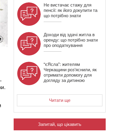
Не вистачає стажу для
пенсії: як його докупити та
що потрібно знати
Доходи від здачі житла в
оренду: що потрібно знати
про оподаткування
I
“єЯсла”: жителям
Черкащини роз’яснили, як
отримати допомогу для
—
догляду за дитиною
ки.
Читати ще
м
Запитай, що цікавить