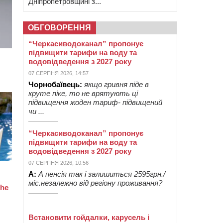
Дніпропетровщині з...
ОБГОВОРЕННЯ
“Черкасиводоканал” пропонує
підвищити тарифи на воду та
водовідведення з 2027 року
07 СЕРПНЯ 2026, 14:57
Чорнобаївець:
якщо гривня піде в
круте піке, то не врятують ці
підвищення жоден тариф- підвищений
чи ...
“Черкасиводоканал” пропонує
підвищити тарифи на воду та
водовідведення з 2027 року
07 СЕРПНЯ 2026, 10:56
А:
А пенсія так і залишиться 2595грн./
міс.незалежно від регіону проживання?
Встановити гойдалки, карусель і