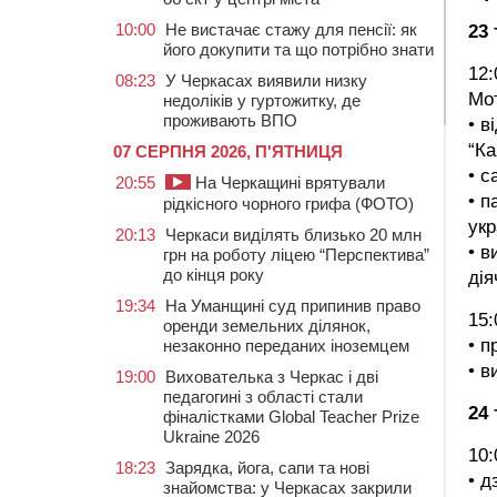
10:00
Не вистачає стажу для пенсії: як
23
його докупити та що потрібно знати
12
08:23
У Черкасах виявили низку
Мо
недоліків у гуртожитку, де
проживають ВПО
• в
“Ка
07 СЕРПНЯ 2026, П'ЯТНИЦЯ
• с
20:55
На Черкащині врятували
• п
рідкісного чорного грифа (ФОТО)
укр
20:13
Черкаси виділять близько 20 млн
• в
грн на роботу ліцею “Перспектива”
до кінця року
дія
19:34
На Уманщині суд припинив право
15:
оренди земельних ділянок,
• п
незаконно переданих іноземцем
• в
19:00
Вихователька з Черкас і дві
педагогині з області стали
24
фіналістками Global Teacher Prize
Ukraine 2026
10:
18:23
Зарядка, йога, сапи та нові
• д
знайомства: у Черкасах закрили