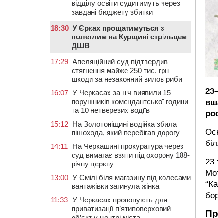
відділу освіти судитимуть через
завдані бюджету збитки
18:30
У Єрках прощатимуться з
полеглим на Курщині стрільцем
ДШВ
17:29
Апеляційний суд підтвердив
стягнення майже 250 тис. грн
шкоди за незаконний вилов риби
23
16:07
У Черкасах за ніч виявили 15
порушників комендантської години
вш
та 10 нетверезих водіїв
рос
15:12
На Золотоніщині водійка збила
Ос
пішохода, який перебігав дорогу
біл
14:11
На Черкащині прокуратура через
суд вимагає взяти під охорону 188-
23
річну церкву
Мо
13:00
У Смілі біля магазину під колесами
“Ка
вантажівки загинула жінка
бор
11:33
У Черкасах пропонують для
приватизації п’ятиповерховий
Пр
об’єкт у центрі міста