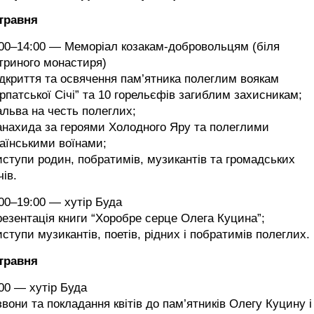
 травня
:00–14:00 — Меморіал козакам-добровольцям (біля
триного монастиря)
ідкриття та освячення пам’ятника полеглим воякам
рпатської Січі” та 10 горельєфів загиблим захисникам;
альва на честь полеглих;
анахида за героями Холодного Яру та полеглими
аїнськими воїнами;
иступи родин, побратимів, музикантів та громадських
чів.
00–19:00 — хутір Буда
резентація книги “Хоробре серце Олега Куцина”;
иступи музикантів, поетів, рідних і побратимів полеглих.
 травня
00 — хутір Буда
звони та покладання квітів до пам’ятників Олегу Куцину і