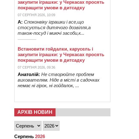
закупити іграшки: у Черкасах просять
покращити умови в дитсадку
07 СЕРПНЯ 2026, 10:09
А:
Споконвіку іграшки і все,що
стосується дитячого дозвілля,а
також-посуд і миючі засоби,к...
Встановити гойдалки, карусель і
закупити іграшки: у Черкасах просять
покращити умови в дитсадку
07 СЕРПНЯ 2026, 09:36
Анатолій:
Не створюйте проблем
вихователям. Ніде в місті в садочках
немає ні гірок, ні гойдалок, ...
АРХІВ НОВИН
Серпень
2026