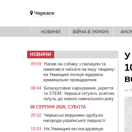
Черкаси
НОВИНИ
ВІЙНА В УКРАЇНІ
АНО
У
НОВИНИ
09:59
Напав на собаку з палицею та
1
намагався наїхати на іншу тварину:
на Уманщині поліція відкрила
в
кримінальне провадження
08:44
Безкоштовне харчування, укриття
16 Т
та STEM: Черкаси готують освітню
галузь до нового навчального року
08 СЕРПНЯ 2026, СУБОТА
20:32
Черкаські вершники здобули
нагороди української першості
19:33
На Уманщині експосадовицю