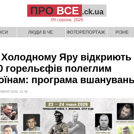
ПРО
ВСЕ
.ck.ua
09 серпня, 2026
НСИ
ЛЮДИ В ЧЕ
ФОТОРЕПОРТАЖ
РІЗНЕ
 Холодному Яру відкриють
0 горельєфів полеглим
оїнам: програма вшануван
РАВНЯ 2026, 15:38