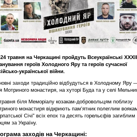
–24 травня на Черкащині пройдуть Всеукраїнські XXXI
анування героїв Холодного Яру та героїв сучасної
ійсько-української війни.
новні заходи традиційно відбудуться в Холодному Яру 
я Мотриного монастиря, на хуторі Буда та у селі Мельни
 травня біля Меморіалу козакам-добровольцям поблизу
триного монастиря відкриють пам’ятник полеглим вояка
рпатської Січі” всіх епох та десять горельєфів загиблим
цям за Україну.
ограма заходів на Черкащині: