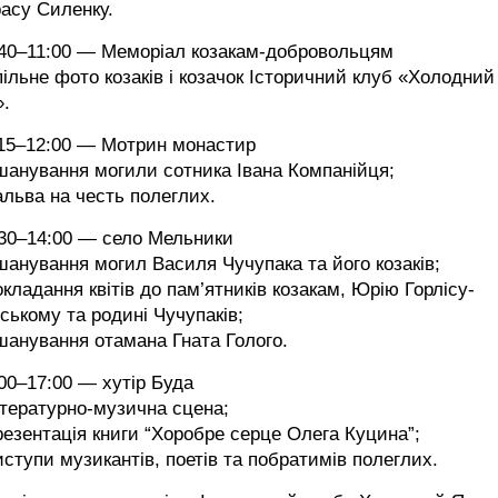
асу Силенку.
:40–11:00 — Меморіал козакам-добровольцям
пільне фото козаків і козачок Історичний клуб «Холодний
».
:15–12:00 — Мотрин монастир
шанування могили сотника Івана Компанійця;
альва на честь полеглих.
:30–14:00 — село Мельники
шанування могил Василя Чучупака та його козаків;
окладання квітів до пам’ятників козакам, Юрію Горлісу-
ському та родині Чучупаків;
шанування отамана Гната Голого.
00–17:00 — хутір Буда
ітературно-музична сцена;
резентація книги “Хоробре серце Олега Куцина”;
иступи музикантів, поетів та побратимів полеглих.