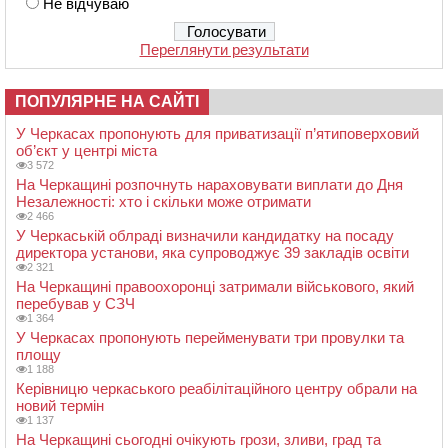
Не відчуваю
Переглянути результати
ПОПУЛЯРНЕ НА САЙТІ
У Черкасах пропонують для приватизації п’ятиповерховий
об’єкт у центрі міста
3 572
На Черкащині розпочнуть нараховувати виплати до Дня
Незалежності: хто і скільки може отримати
2 466
У Черкаській облраді визначили кандидатку на посаду
директора установи, яка супроводжує 39 закладів освіти
2 321
На Черкащині правоохоронці затримали військового, який
перебував у СЗЧ
1 364
У Черкасах пропонують перейменувати три провулки та
площу
1 188
Керівницю черкаського реабілітаційного центру обрали на
новий термін
1 137
На Черкащині сьогодні очікують грози, зливи, град та