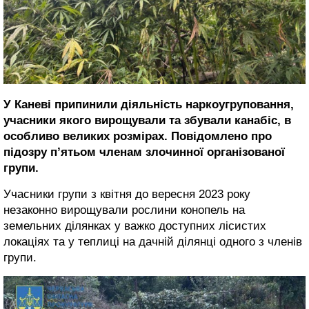
У Каневі припинили діяльність наркоугруповання,
учасники якого вирощували та збували канабіс, в
особливо великих розмірах. Повідомлено про
підозру п’ятьом членам злочинної організованої
групи.
Учасники групи з квітня до вересня 2023 року
незаконно вирощували рослини конопель на
земельних ділянках у важко доступних лісистих
локаціях та у теплиці на дачній ділянці одного з членів
групи.