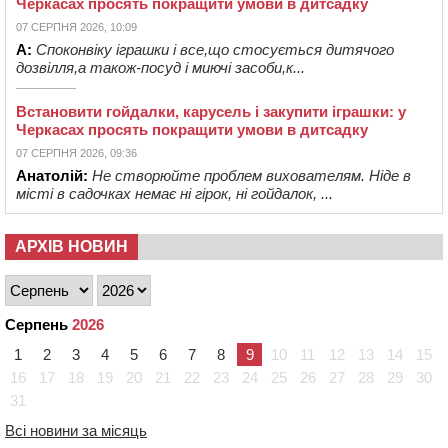
Черкасах просять покращити умови в дитсадку
07 СЕРПНЯ 2026, 10:09
А:
Споконвіку іграшки і все,що стосується дитячого
дозвілля,а також-посуд і миючі засоби,к...
Встановити гойдалки, карусель і закупити іграшки: у
Черкасах просять покращити умови в дитсадку
07 СЕРПНЯ 2026, 09:36
Анатолій:
Не створюйте проблем вихователям. Ніде в
місті в садочках немає ні гірок, ні гойдалок, ...
АРХІВ НОВИН
Серпень
2026
1
2
3
4
5
6
7
8
9
10
11
12
13
14
15
16
17
18
19
20
21
22
23
24
25
26
27
28
29
30
31
Всі новини за місяць