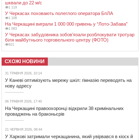
шквали до 22 м/с
1 119
У Черкасах поховають полеглого оператора БпЛА
1 108
На Черкащині виграли 1 000 000 гривень у “Лото-Забава”
1 083
У Черкасах забудовника зобов’язали розблокувати тротуар
біля майбутнього торговельного центру (ФОТО)
921
СХОЖІ НОВИНИ
31 ТРАВНЯ 2026, 10:14
У Каневі оптимізують мережу шкіл: гімназію переводять на
нову адресу
06 ТРАВНЯ 2026, 17:40
На Черкащині правоохоронці відкрили 38 кримінальних
проваджень на браконьєрів
21 ЧЕРВНЯ 2026, 08:44
У Харкові затримали черкащанина, який увірвався в кіоск й