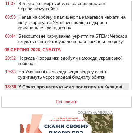
11:37
Водійка на смерть збила велосипедиста в
Черкаському районі
09:59
Напав на собаку з палицею та намагався наїхати на
іншу тварину: на Уманщині поліція відкрила
кримінальне провадження
08:44
Безкоштовне харчування, укриття та STEM: Черкаси
готують освітню галузь до нового навчального року
08 СЕРПНЯ 2026, СУБОТА
20:32
Черкаські вершники здобули нагороди української
першості
19:33
На Уманщині експосадовицю відділу освіти
судитимуть через завдані бюджету збитки
18:30
У Єрках прощатимуться з полеглим на Курщині
стрільцем ДШВ
Всі новини
17:29
Апеляційний суд підтвердив стягнення майже 250
тис. грн шкоди за незаконний вилов риби
СОЦІАЛЬНА РЕКЛАМА
16:07
У Черкасах за ніч виявили 15 порушників
комендантської години та 10 нетверезих водіїв
15:12
На Золотоніщині водійка збила пішохода, який