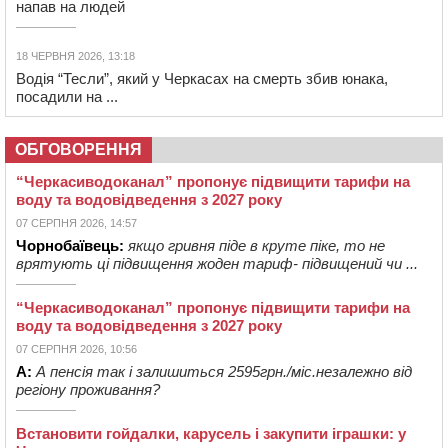
напав на людей
18 ЧЕРВНЯ 2026, 13:18
Водія “Тесли”, який у Черкасах на смерть збив юнака,
посадили на ...
ОБГОВОРЕННЯ
“Черкасиводоканал” пропонує підвищити тарифи на
воду та водовідведення з 2027 року
07 СЕРПНЯ 2026, 14:57
Чорнобаївець:
якщо гривня піде в круте піке, то не
врятують ці підвищення жоден тариф- підвищений чи ...
“Черкасиводоканал” пропонує підвищити тарифи на
воду та водовідведення з 2027 року
07 СЕРПНЯ 2026, 10:56
А:
А пенсія так і залишиться 2595грн./міс.незалежно від
регіону проживання?
Встановити гойдалки, карусель і закупити іграшки: у