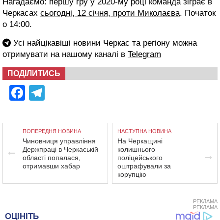
Нагадаємо: першу гру у 2020-му році команда зіграє в
Черкасах
сьогодні, 12 січня, проти Миколаєва
. Початок
о 14:00.
Усі найцікавіші новини Черкас та регіону можна
отримувати на нашому каналі в
Telegram
ПОДІЛИТИСЬ
Facebook
Telegram
ПОПЕРЕДНЯ НОВИНА
НАСТУПНА НОВИНА
Чиновниця управління
На Черкащині
Держпраці в Черкаській
колишнього
області попалася,
поліцейського
отримавши хабар
оштрафували за
корупцію
РЕКЛАМА
РЕКЛАМА