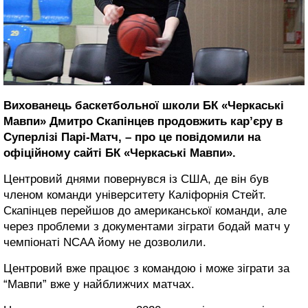
Вихованець баскетбольної школи БК «Черкаські
Мавпи» Дмитро Скапінцев продовжить кар’єру в
Суперлізі Парі-Матч, – про це повідомили на
офіційному сайті БК «Черкаські Мавпи».
Центровий днями повернувся із США, де він був
членом команди університету Каліфорнія Стейт.
Скапінцев перейшов до американської команди, але
через проблеми з документами зіграти бодай матч у
чемпіонаті NCAA йому не дозволили.
Центровий вже працює з командою і може зіграти за
“Мавпи” вже у найближчих матчах.