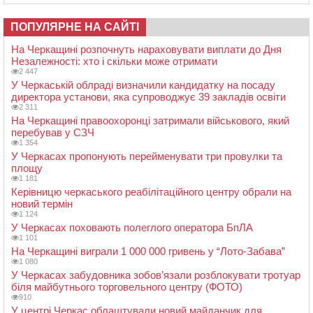
ПОПУЛЯРНЕ НА САЙТІ
На Черкащині розпочнуть нараховувати виплати до Дня
Незалежності: хто і скільки може отримати
2 447
У Черкаській облраді визначили кандидатку на посаду
директора установи, яка супроводжує 39 закладів освіти
2 311
На Черкащині правоохоронці затримали військового, який
перебував у СЗЧ
1 354
У Черкасах пропонують перейменувати три провулки та
площу
1 181
Керівницю черкаського реабілітаційного центру обрали на
новий термін
1 124
У Черкасах поховають полеглого оператора БпЛА
1 101
На Черкащині виграли 1 000 000 гривень у “Лото-Забава”
1 080
У Черкасах забудовника зобов’язали розблокувати тротуар
біля майбутнього торговельного центру (ФОТО)
910
У центрі Черкас облаштували новий майданчик для