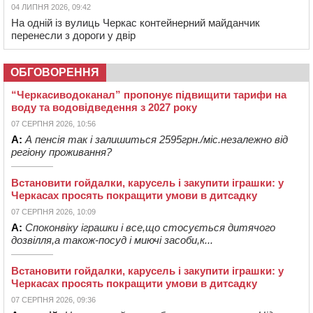
04 ЛИПНЯ 2026, 09:42
На одній із вулиць Черкас контейнерний майданчик
перенесли з дороги у двір
ОБГОВОРЕННЯ
“Черкасиводоканал” пропонує підвищити тарифи на
воду та водовідведення з 2027 року
07 СЕРПНЯ 2026, 10:56
А:
А пенсія так і залишиться 2595грн./міс.незалежно від
регіону проживання?
Встановити гойдалки, карусель і закупити іграшки: у
Черкасах просять покращити умови в дитсадку
07 СЕРПНЯ 2026, 10:09
А:
Споконвіку іграшки і все,що стосується дитячого
дозвілля,а також-посуд і миючі засоби,к...
Встановити гойдалки, карусель і закупити іграшки: у
Черкасах просять покращити умови в дитсадку
07 СЕРПНЯ 2026, 09:36