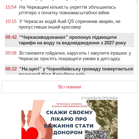
10:54
На Черкащині кількість укриттів збільшилась
уп’ятеро з початку повномасштабної війни
10:15
У Черкасах водій Audi Q5 спричинив аварію, не
пропустивши інший кросовер
09:42
“Черкасиводоканал” пропонує підвищити
тарифи на воду та водовідведення з 2027 року
09:08
Встановити гойдалки, карусель і закупити іграшки: у
Черкасах просять покращити умови в дитсадку
08:22
“На щиті” у Чорнобаївську громаду повертається
полеглий біля Кліщіївки воїн
07:30
Понад 968 мільйонів гривень земельного податку
Всі новини
сплатили на Черкащині
06 СЕРПНЯ 2026, ЧЕТВЕР
СОЦІАЛЬНА РЕКЛАМА
21:13
Вісім медалей, з яких чотири золоті: черкаські
спортсмени тріумфували на чемпіонаті України
20:31
На Черкащині спека протримається ще день
20:00
Педагогів Черкас запрошують на зустріч із
переможцем Global Teacher Prize Ukraine 2023