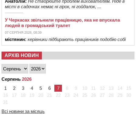
Анатолій:
Не створюйте проблем вихователям. Ніде в
місті в садочках немає ні гірок, ні гойдалок, ...
У Черкасах звільнили працівницю, яка не впускала
людей в громадський туалет
07 СЕРПНЯ 2026, 08:39
містянин:
керівники підбирають працівників подобію собі
АРХІВ НОВИН
Серпень
2026
1
2
3
4
5
6
7
8
9
10
11
12
13
14
15
16
17
18
19
20
21
22
23
24
25
26
27
28
29
30
31
Всі новини за місяць