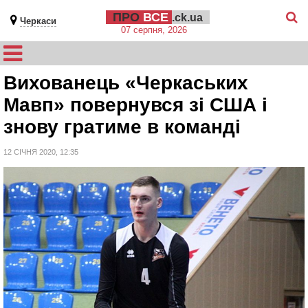
ПРО
ВСЕ
.ck.ua
Черкаси
07 серпня, 2026
Вихованець «Черкаських
Мавп» повернувся зі США і
знову гратиме в команді
12 СІЧНЯ 2020, 12:35