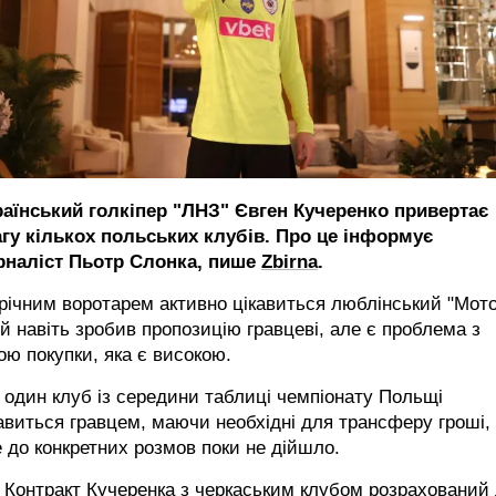
раїнський голкіпер "ЛНЗ" Євген Кучеренко привертає
агу кількох польських клубів. Про це інформує
рналіст Пьотр Слонка, пише
Zbirna
.
річним воротарем активно цікавиться люблінський "Мото
й навіть зробив пропозицію гравцеві, але є проблема з
ою покупки, яка є високою.
один клуб із середини таблиці чемпіонату Польщі
авиться гравцем, маючи необхідні для трансферу гроші,
 до конкретних розмов поки не дійшло.
Контракт Кучеренка з черкаським клубом розрахований