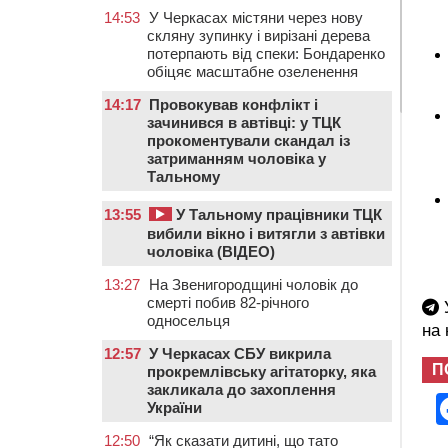
14:53
У Черкасах містяни через нову
скляну зупинку і вирізані дерева
потерпають від спеки: Бондаренко
обіцяє масштабне озеленення
14:17
Провокував конфлікт і
зачинився в автівці: у ТЦК
прокоментували скандал із
затриманням чоловіка у
Тальному
13:55
У Тальному працівники ТЦК
вибили вікно і витягли з автівки
чоловіка (ВІДЕО)
13:27
На Звенигородщині чоловік до
смерті побив 82-річного
У
односельця
на
12:57
У Черкасах СБУ викрила
П
прокремлівську агітаторку, яка
закликала до захоплення
України
12:50
“Як сказати дитині, що тато