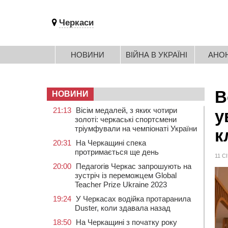
Черкаси
НОВИНИ
ВІЙНА В УКРАЇНІ
АНО
В
НОВИНИ
21:13
Вісім медалей, з яких чотири
у
золоті: черкаські спортсмени
тріумфували на чемпіонаті України
к
20:31
На Черкащині спека
протримається ще день
11 С
20:00
Педагогів Черкас запрошують на
зустріч із переможцем Global
Teacher Prize Ukraine 2023
19:24
У Черкасах водійка протаранила
Duster, коли здавала назад
18:50
На Черкащині з початку року