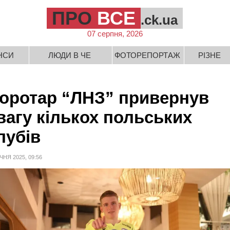
ПРО
ВСЕ
.ck.ua
07 серпня, 2026
НСИ
ЛЮДИ В ЧЕ
ФОТОРЕПОРТАЖ
РІЗНЕ
оротар “ЛНЗ” привернув
вагу кількох польських
лубів
ІЧНЯ 2025, 09:56