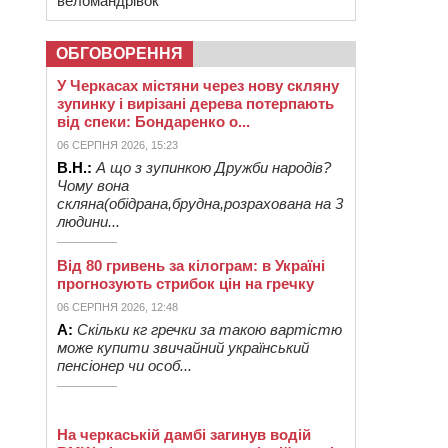
веломандрівок
ОБГОВОРЕННЯ
У Черкасах містяни через нову скляну
зупинку і вирізані дерева потерпають
від спеки: Бондаренко о...
06 СЕРПНЯ 2026, 15:23
В.Н.:
А що з зупинкою Дружби народів?
Чому вона
скляна(обідрана,брудна,розрахована на 3
людини...
Від 80 гривень за кілограм: в Україні
прогнозують стрибок цін на гречку
06 СЕРПНЯ 2026, 12:48
А:
Скільки кг гречки за такою вартістю
може купити звичайний український
пенсіонер чи особ...
На черкаській дамбі загинув водій