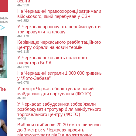
освіти
2 310
На Черкащині правоохоронці затримали
військового, який перебував у СЗЧ
ЛАМА
1 352
ЛАМА
У Черкасах пропонують перейменувати
три провулки та площу
1 178
Керівницю черкаського реабілітаційного
центру обрали на новий термін
1 115
У Черкасах поховають полеглого
оператора БпЛА
1 099
На Черкащині виграли 1 000 000 гривень
у “Лото-Забава”
1 078
У центрі Черкас облаштували новий
майданчик для паркування (ФОТО)
910
У Черкасах забудовника зобов’язали
розблокувати тротуар біля майбутнього
торговельного центру (ФОТО)
905
Вибоїни глибиною 20-30 см та шириною
до 3 метрів: у Черкасах просять
відремонтувати під’їзд до житлових