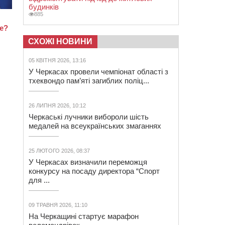
будинків
885
СХОЖІ НОВИНИ
05 КВІТНЯ 2026, 13:16
У Черкасах провели чемпіонат області з
тхеквондо пам’яті загиблих поліц...
26 ЛИПНЯ 2026, 10:12
Черкаські лучники вибороли шість
медалей на всеукраїнських змаганнях
25 ЛЮТОГО 2026, 08:37
У Черкасах визначили переможця
конкурсу на посаду директора “Спорт
для ...
09 ТРАВНЯ 2026, 11:10
На Черкащині стартує марафон