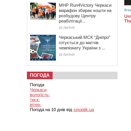
MHP Run4Victory Черкаси
марафон збирає кошти на
розбудову Центру
реабілітації...
28 ЛИПНЯ
Черкаський МСК “Дніпро”
готується до матчів
чемпіонату України з ...
28 ЛИПНЯ
ПОГОДА
Погода
Черкаси
вологість:
тиск:
вітер:
Погода на 10 днів від
sinoptik.ua