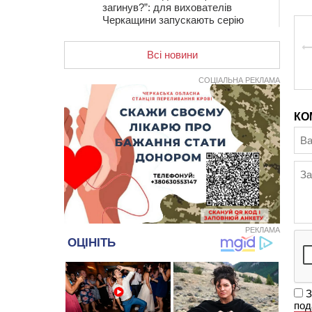
загинув?”: для вихователів
Черкащини запускають серію
унікальних тренінгів
Всі новини
12:14
На Золотоніщині вже десяту
добу гасять пожежу торфу
СОЦІАЛЬНА РЕКЛАМА
11:35
Від 80 гривень за кілограм: в
Україні прогнозують стрибок цін на
гречку
КО
10:56
Захисника зі Звенигородщини,
який обороняв Авдіївку,
нагородили “Комбатантським
хрестом”
10:10
На Черкащині п’яний мотоцикліст
зіткнувся з мопедом: двоє людей у
лікарні
РЕКЛАМА
09:42
Ветерани МСК “Дніпро” вибороли
бронзу чемпіонату України
08:57
На Уманщині підрядника
зобов’язали сплатити понад 670
З
тис грн штрафу за незаконні зміни
под
до договору