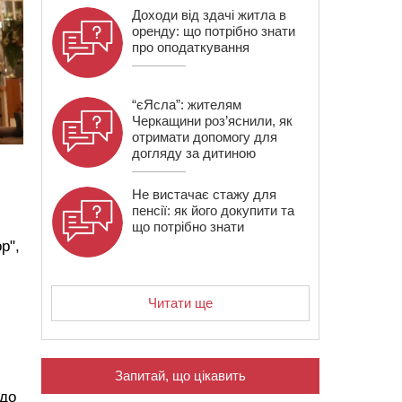
Доходи від здачі житла в
оренду: що потрібно знати
про оподаткування
“єЯсла”: жителям
Черкащини роз’яснили, як
отримати допомогу для
догляду за дитиною
Не вистачає стажу для
пенсії: як його докупити та
що потрібно знати
р",
Читати ще
Запитай, що цікавить
 до