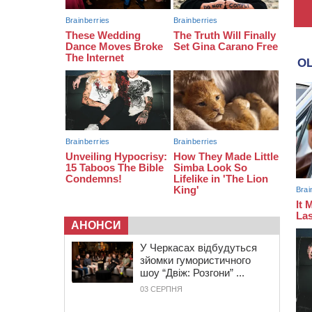
08:20
Обрано претендента на посаду
директора Мокрокалигірського
психоневрологічного інтернату
07:23
Уманські міграційники видворили з
країни грузина, який відсидів
термін у колонії
АНОНСИ
У Черкасах відбудуться
зйомки гумористичного
шоу “Двіж: Розгони” ...
03 СЕРПНЯ