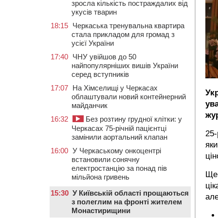
зросла кількість постраждалих від
укусів тварин
18:15
Черкаська тренувальна квартира
стала прикладом для громад з
усієї України
17:40
ЧНУ увійшов до 50
найпопулярніших вишів України
серед вступників
17:07
На Хімселищі у Черкасах
Ук
облаштували новий контейнерний
ув
майданчик
жу
16:32
Без розтину грудної клітки: у
Черкасах 75-річній пацієнтці
25-
замінили аортальний клапан
яки
16:00
У Черкаському онкоцентрі
цін
встановили сонячну
електростанцію за понад пів
Ще 
мільйона гривень
цік
15:30
У Київській області прощаються
але
з полеглим на фронті жителем
Монастирищини