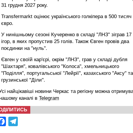
31 грудня 2027 року.
Transfermarkt оцінює українського голкіпера в 500 тисяч
євро.
У нинішньому сезоні Кучеренко в складі "ЛНЗ" зіграв 17
ігор, в яких пропустив 25 голів. Також Євген провів два
поєдинки на "нуль".
Євген у своїй кар'єрі, окрім "ЛНЗ", грав у складі дубля
"Шахтаря", ковалівського "Колоса", хмельницького
"Поділля", португальської "Лейрії", казахського "Аксу" та
грузинської "Діли".
сі найцікавіші новини Черкас та регіону можна отримув
 нашому каналі в
Telegram
ОДІЛИТИСЬ
Facebook
Telegram