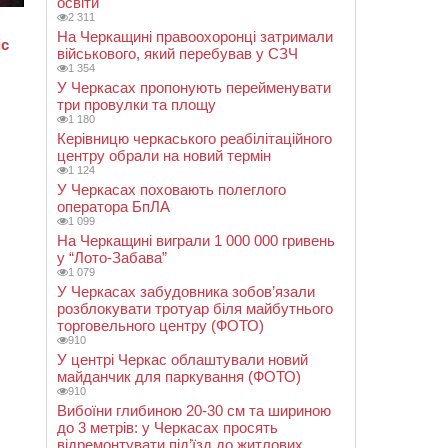
освіти
2 311
На Черкащині правоохоронці затримали
військового, який перебував у СЗЧ
1 354
У Черкасах пропонують перейменувати
три провулки та площу
1 180
Керівницю черкаського реабілітаційного
центру обрали на новий термін
1 124
У Черкасах поховають полеглого
оператора БпЛА
1 099
На Черкащині виграли 1 000 000 гривень
у “Лото-Забава”
1 079
У Черкасах забудовника зобов’язали
розблокувати тротуар біля майбутнього
торговельного центру (ФОТО)
910
У центрі Черкас облаштували новий
майданчик для паркування (ФОТО)
910
Вибоїни глибиною 20-30 см та шириною
до 3 метрів: у Черкасах просять
відремонтувати під’їзд до житлових