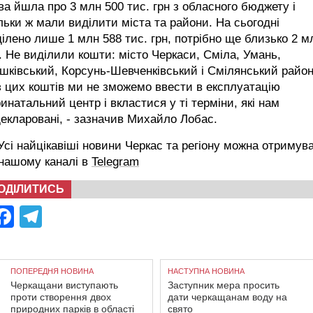
а йшла про 3 млн 500 тис. грн з обласного бюджету і
льки ж мали виділити міста та райони. На сьогодні
ілено лише 1 млн 588 тис. грн, потрібно ще близько 2 м
. Не виділили кошти: місто Черкаси, Сміла, Умань,
ківський, Корсунь-Шевченківський і Смілянський район
 цих коштів ми не зможемо ввести в експлуатацію
инатальний центр і вкластися у ті терміни, які нам
екларовані, - зазначив Михайло Лобас.
сі найцікавіші новини Черкас та регіону можна отримув
 нашому каналі в
Telegram
ОДІЛИТИСЬ
Facebook
Telegram
ПОПЕРЕДНЯ НОВИНА
НАСТУПНА НОВИНА
Черкащани виступають
Заступник мера просить
проти створення двох
дати черкащанам воду на
природних парків в області
свято