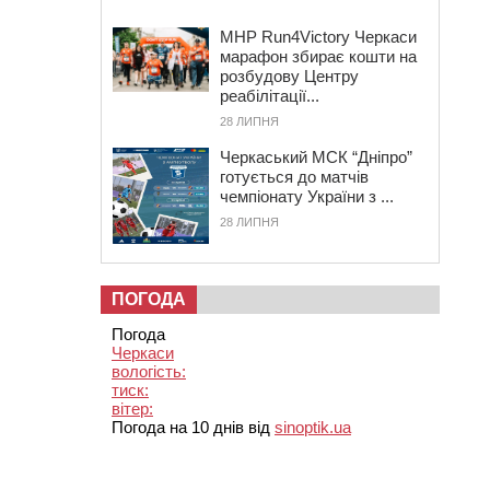
MHP Run4Victory Черкаси
марафон збирає кошти на
розбудову Центру
реабілітації...
28 ЛИПНЯ
Черкаський МСК “Дніпро”
готується до матчів
чемпіонату України з ...
28 ЛИПНЯ
ПОГОДА
Погода
Черкаси
вологість:
тиск:
вітер:
Погода на 10 днів від
sinoptik.ua