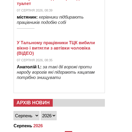
туалет
07 СЕРПНЯ 2026, 08:39
містянин:
керівники підбирають
працівників подобію собі
У Тальному працівники ТЦК вибили
вікно і витягли з автівки чоловіка
(ВІДЕО)
07 СЕРПНЯ 2026, 08:35
Анатолій І.:
за такі дії ворожі проти
народу ворогів які підграють кацапам
потрібно знищувати
АРХІВ НОВИН
Серпень
2026