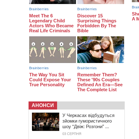
загинув?”: для вихователів
Черкащини запускають серію
унікальних тренінгів
12:14
На Золотоніщині вже десяту
добу гасять пожежу торфу
11:35
Від 80 гривень за кілограм: в
Україні прогнозують стрибок цін на
гречку
АНОНСИ
У Черкасах відбудуться
зйомки гумористичного
шоу “Двіж: Розгони” ...
03 СЕРПНЯ