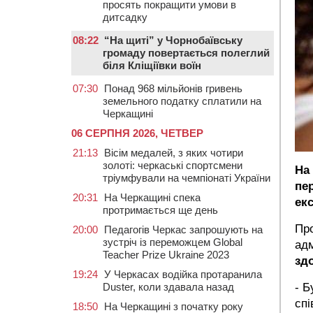
просять покращити умови в
дитсадку
08:22
“На щиті” у Чорнобаївську
громаду повертається полеглий
біля Кліщіївки воїн
07:30
Понад 968 мільйонів гривень
земельного податку сплатили на
Черкащині
06 СЕРПНЯ 2026, ЧЕТВЕР
21:13
Вісім медалей, з яких чотири
золоті: черкаські спортсмени
На
тріумфували на чемпіонаті України
пе
20:31
На Черкащині спека
ек
протримається ще день
Про
20:00
Педагогів Черкас запрошують на
зустріч із переможцем Global
адм
Teacher Prize Ukraine 2023
зд
19:24
У Черкасах водійка протаранила
Duster, коли здавала назад
- Б
спі
18:50
На Черкащині з початку року