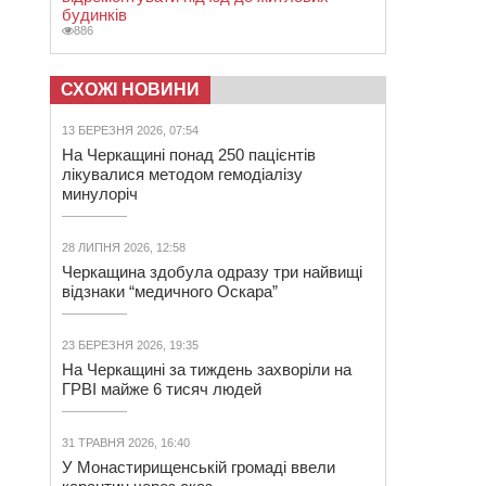
будинків
886
СХОЖІ НОВИНИ
13 БЕРЕЗНЯ 2026, 07:54
На Черкащині понад 250 пацієнтів
лікувалися методом гемодіалізу
минулоріч
28 ЛИПНЯ 2026, 12:58
Черкащина здобула одразу три найвищі
відзнаки “медичного Оскара”
23 БЕРЕЗНЯ 2026, 19:35
На Черкащині за тиждень захворіли на
ГРВІ майже 6 тисяч людей
31 ТРАВНЯ 2026, 16:40
У Монастирищенській громаді ввели