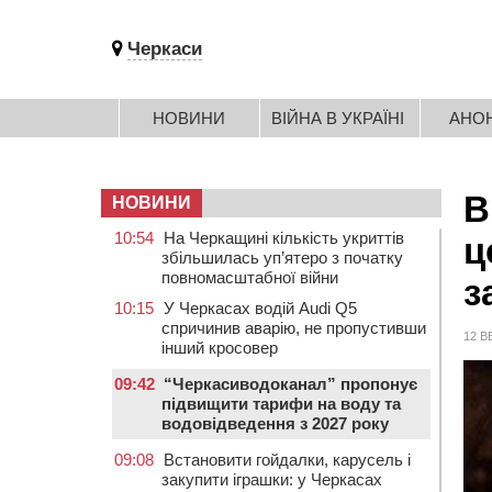
Черкаси
НОВИНИ
ВІЙНА В УКРАЇНІ
АНО
В
НОВИНИ
10:54
На Черкащині кількість укриттів
ц
збільшилась уп’ятеро з початку
повномасштабної війни
з
10:15
У Черкасах водій Audi Q5
спричинив аварію, не пропустивши
12 В
інший кросовер
09:42
“Черкасиводоканал” пропонує
підвищити тарифи на воду та
водовідведення з 2027 року
09:08
Встановити гойдалки, карусель і
закупити іграшки: у Черкасах