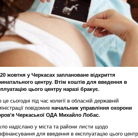
 20 жовтня у Черкасах заплановане відкриття
ринатального центру. Втім коштів для введення в
сплуатацію цього центру наразі бракує.
 це сьогодні під час колегії в обласній державній
іністрації повідомив
начальник управління охорони
оров'я Черкаської ОДА Михайло Лобас.
уло надіслано у міста та райони листи щодо
вфінансування для введення в експлуатацію цього центр