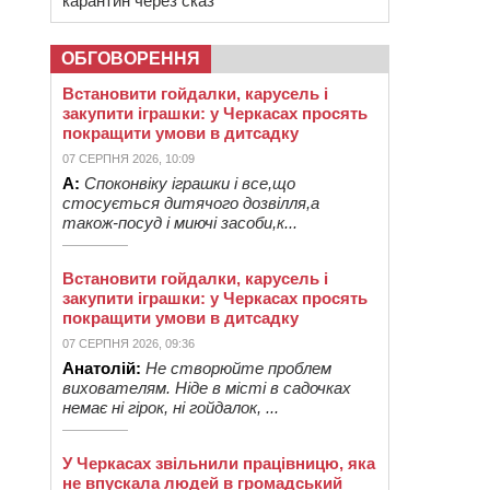
карантин через сказ
ОБГОВОРЕННЯ
Встановити гойдалки, карусель і
закупити іграшки: у Черкасах просять
покращити умови в дитсадку
07 СЕРПНЯ 2026, 10:09
А:
Споконвіку іграшки і все,що
стосується дитячого дозвілля,а
також-посуд і миючі засоби,к...
Встановити гойдалки, карусель і
закупити іграшки: у Черкасах просять
покращити умови в дитсадку
07 СЕРПНЯ 2026, 09:36
Анатолій:
Не створюйте проблем
вихователям. Ніде в місті в садочках
немає ні гірок, ні гойдалок, ...
У Черкасах звільнили працівницю, яка
не впускала людей в громадський