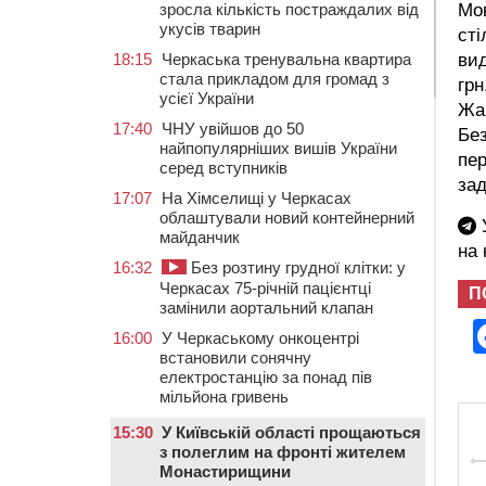
зросла кількість постраждалих від
Мов
укусів тварин
сті
18:15
Черкаська тренувальна квартира
вид
стала прикладом для громад з
грн
усієї України
Жаш
17:40
ЧНУ увійшов до 50
Без
найпопулярніших вишів України
пер
серед вступників
зад
17:07
На Хімселищі у Черкасах
облаштували новий контейнерний
У
майданчик
на
16:32
Без розтину грудної клітки: у
Черкасах 75-річній пацієнтці
П
замінили аортальний клапан
16:00
У Черкаському онкоцентрі
встановили сонячну
електростанцію за понад пів
мільйона гривень
15:30
У Київській області прощаються
з полеглим на фронті жителем
Монастирищини