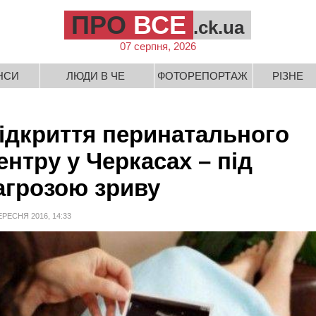
ПРО
ВСЕ
.ck.ua
07 серпня, 2026
НСИ
ЛЮДИ В ЧЕ
ФОТОРЕПОРТАЖ
РІЗНЕ
ідкриття перинатального
ентру у Черкасах – під
агрозою зриву
ЕРЕСНЯ 2016, 14:33