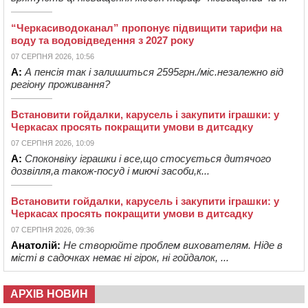
“Черкасиводоканал” пропонує підвищити тарифи на
воду та водовідведення з 2027 року
07 СЕРПНЯ 2026, 10:56
А:
А пенсія так і залишиться 2595грн./міс.незалежно від
регіону проживання?
Встановити гойдалки, карусель і закупити іграшки: у
Черкасах просять покращити умови в дитсадку
07 СЕРПНЯ 2026, 10:09
А:
Споконвіку іграшки і все,що стосується дитячого
дозвілля,а також-посуд і миючі засоби,к...
Встановити гойдалки, карусель і закупити іграшки: у
Черкасах просять покращити умови в дитсадку
07 СЕРПНЯ 2026, 09:36
Анатолій:
Не створюйте проблем вихователям. Ніде в
місті в садочках немає ні гірок, ні гойдалок, ...
АРХІВ НОВИН