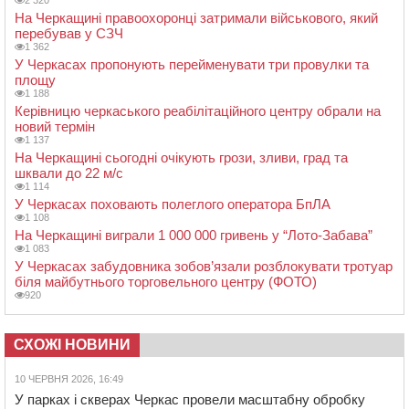
На Черкащині правоохоронці затримали військового, який
перебував у СЗЧ
1 362
У Черкасах пропонують перейменувати три провулки та
площу
1 188
Керівницю черкаського реабілітаційного центру обрали на
новий термін
1 137
На Черкащині сьогодні очікують грози, зливи, град та
шквали до 22 м/с
1 114
У Черкасах поховають полеглого оператора БпЛА
1 108
На Черкащині виграли 1 000 000 гривень у “Лото-Забава”
1 083
У Черкасах забудовника зобов’язали розблокувати тротуар
біля майбутнього торговельного центру (ФОТО)
920
СХОЖІ НОВИНИ
10 ЧЕРВНЯ 2026, 16:49
У парках і скверах Черкас провели масштабну обробку