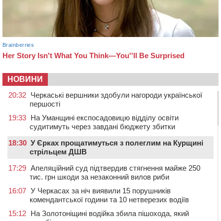
НОВИНИ
20:32
Черкаські вершники здобули нагороди української
першості
19:33
На Уманщині експосадовицю відділу освіти
судитимуть через завдані бюджету збитки
18:30
У Єрках прощатимуться з полеглим на Курщині
стрільцем ДШВ
17:29
Апеляційний суд підтвердив стягнення майже 250
тис. грн шкоди за незаконний вилов риби
16:07
У Черкасах за ніч виявили 15 порушників
комендантської години та 10 нетверезих водіїв
15:12
На Золотоніщині водійка збила пішохода, який