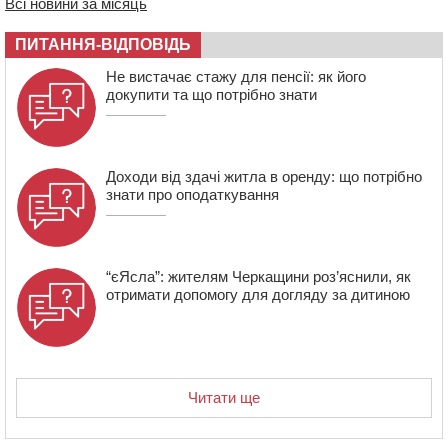
Всі новини за місяць
14:02
На Черкащині намолотили перший мільйон тонн
зерна нового врожаю
ПИТАННЯ-ВІДПОВІДЬ
13:40
На Кам’янщині сталася масштабна пожежа
Не вистачає стажу для пенсії: як його
сміттєзвалища
докупити та що потрібно знати
Доходи від здачі житла в оренду: що потрібно
знати про оподаткування
“єЯсла”: жителям Черкащини роз’яснили, як
отримати допомогу для догляду за дитиною
Читати ще