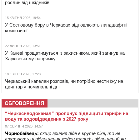
рослин від шкідників
15 КВІТНЯ 2026, 19:54
У Сосновому бору в Черкасах відновлюють ландшафтні
композиції
22 ЛИПНЯ 2026, 13:51
У Каневі прощатимуться із захисником, який загинув на
Харківському напрямку
18 КВІТНЯ 2026, 17:28
Черкаський капелан розповів, чи потрібно нести їжу на
цвинтар у поминальні дні
ОБГОВОРЕННЯ
“Черкасиводоканал” пропонує підвищити тарифи на
воду та водовідведення з 2027 року
07 СЕРПНЯ 2026, 14:57
Чорнобаївець:
якщо гривня піде в круте піке, то не
врятують ці підвищення жоден тариф- підвищений чи ...