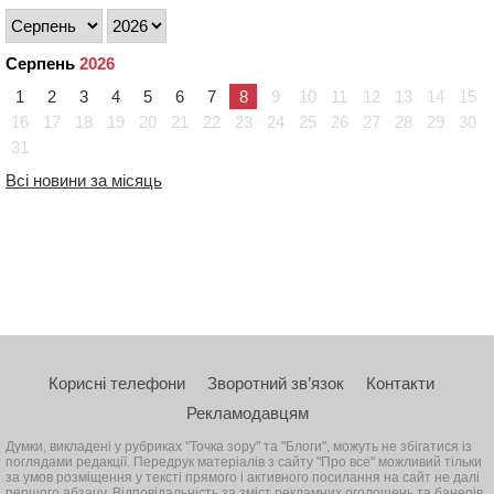
Серпень
2026
1
2
3
4
5
6
7
8
9
10
11
12
13
14
15
16
17
18
19
20
21
22
23
24
25
26
27
28
29
30
31
Всі новини за місяць
Корисні телефони
Зворотний зв’язок
Контакти
Рекламодавцям
Думки, викладені у рубриках "Точка зору" та "Блоги", можуть не збігатися із
поглядами редакції. Передрук матеріалів з сайту "Про все" можливий тільки
за умов розміщення у тексті прямого і активного посилання на сайт не далі
першого абзацу. Відповідальність за зміст рекламних оголошень та банерів