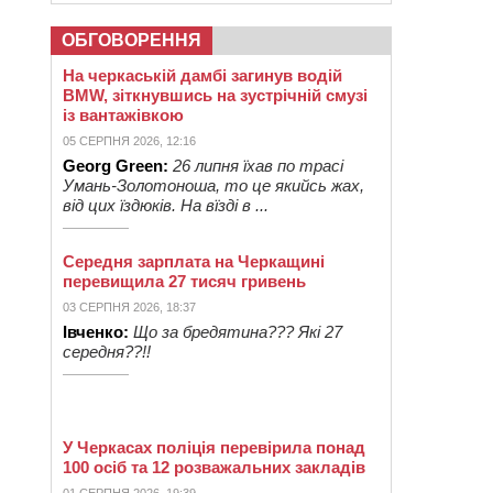
ОБГОВОРЕННЯ
На черкаській дамбі загинув водій
BMW, зіткнувшись на зустрічній смузі
із вантажівкою
05 СЕРПНЯ 2026, 12:16
Georg Green:
26 липня їхав по трасі
Умань-Золотоноша, то це якийсь жах,
від цих їздюків. На вїзді в ...
Середня зарплата на Черкащині
перевищила 27 тисяч гривень
03 СЕРПНЯ 2026, 18:37
Івченко:
Що за бредятина??? Які 27
середня??!!
У Черкасах поліція перевірила понад
100 осіб та 12 розважальних закладів