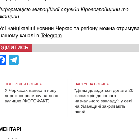
інформацією міграційної служби Кіровоградщини та
ркащини
сі найцікавіші новини Черкас та регіону можна отримув
 нашому каналі в
Telegram
ОДІЛИТИСЬ
Facebook
Telegram
ПОПЕРЕДНЯ НОВИНА
НАСТУПНА НОВИНА
У Черкасах нанесли нову
“Дітям доведеться долати 20
дорожню розмітку на двох
кілометрів до іншого
вулицях (ФОТОФАКТ)
навчального закладу”: у селі
на Уманщині закривають
ліцей
МЕНТАРІ