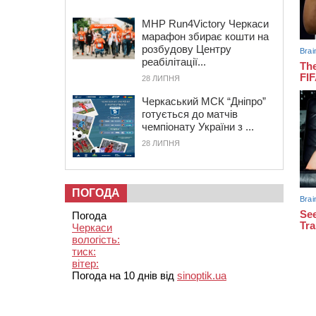
MHP Run4Victory Черкаси
марафон збирає кошти на
розбудову Центру
реабілітації...
28 ЛИПНЯ
Черкаський МСК “Дніпро”
готується до матчів
чемпіонату України з ...
28 ЛИПНЯ
ПОГОДА
Погода
Черкаси
вологість:
тиск:
вітер:
Погода на 10 днів від
sinoptik.ua