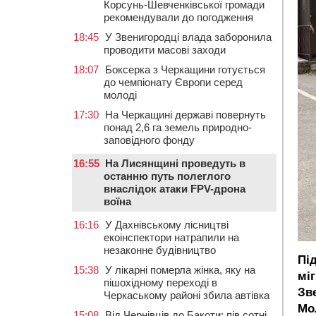
Корсунь-Шевченківської громади
рекомендували до погодження
18:45
У Звенигородці влада заборонила
проводити масові заходи
18:07
Боксерка з Черкащини готується
до чемпіонату Європи серед
молоді
17:30
На Черкащині державі повернуть
понад 2,6 га земель природно-
заповідного фонду
16:55
На Лисянщині проведуть в
останню путь полеглого
внаслідок атаки FPV-дрона
воїна
16:16
У Дахнівському лісництві
екоінспектори натрапили на
незаконне будівництво
Пі
15:38
У лікарні померла жінка, яку на
мі
пішохідному переході в
Зв
Черкаському районі збила автівка
Мо
15:08
Від Чернівців до Бакоти: пів сотні