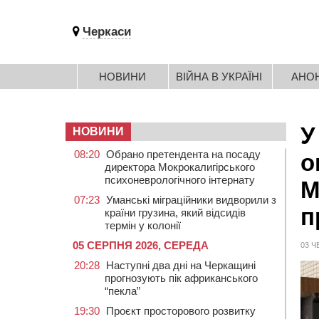
Черкаси
НОВИНИ
ВІЙНА В УКРАЇНІ
АНО
У
НОВИНИ
08:20
Обрано претендента на посаду
о
директора Мокрокалигірського
психоневрологічного інтернату
М
07:23
Уманські міграційники видворили з
п
країни грузина, який відсидів
термін у колонії
05 СЕРПНЯ 2026, СЕРЕДА
03 Ч
20:28
Наступні два дні на Черкащині
прогнозують пік африканського
“пекла”
19:30
Проєкт просторового розвитку