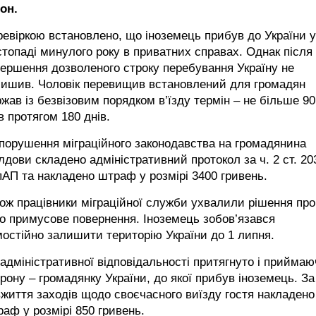
он.
евіркою встановлено, що іноземець прибув до України у
топаді минулого року в приватних справах. Однак після
ершення дозволеного строку перебування Україну не
лишив. Чоловік перевищив встановлений для громадян
жав із безвізовим порядком в’їзду термін – не більше 90
в протягом 180 днів.
порушення міграційного законодавства на громадянина
дови складено адміністративний протокол за ч. 2 ст. 20
АП та накладено штраф у розмірі 3400 гривень.
ож працівники міграційної служби ухвалили рішення про
о примусове повернення. Іноземець зобов’язався
остійно залишити територію України до 1 липня.
адміністративної відповідальності притягнуто і приймаю
рону – громадянку України, до якої прибув іноземець. За
життя заходів щодо своєчасного виїзду гостя накладено
аф у розмірі 850 гривень.