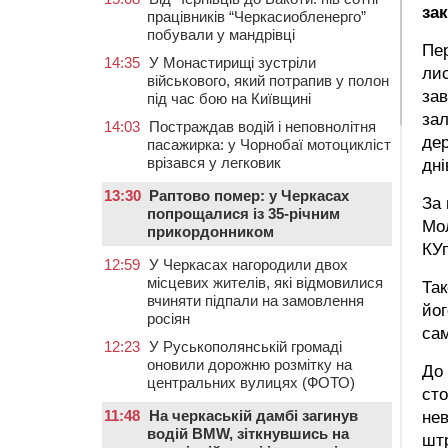
зак
працівників “Черкасиобленерго”
побували у мандрівці
Пер
14:35
У Монастирищі зустріли
лис
військового, який потрапив у полон
зав
під час бою на Київщині
за
14:03
Постраждав водій і неповнолітня
дер
пасажирка: у Чорнобаї мотоцикліст
врізався у легковик
дні
13:30
Раптово помер: у Черкасах
За 
попрощалися із 35-річним
Мол
прикордонником
КУп
12:59
У Черкасах нагородили двох
місцевих жителів, які відмовилися
Так
вчиняти підпали на замовлення
йог
росіян
сам
12:23
У Руськополянській громаді
оновили дорожню розмітку на
До 
центральних вулицях (ФОТО)
сто
11:48
На черкаській дамбі загинув
нев
водій BMW, зіткнувшись на
штр