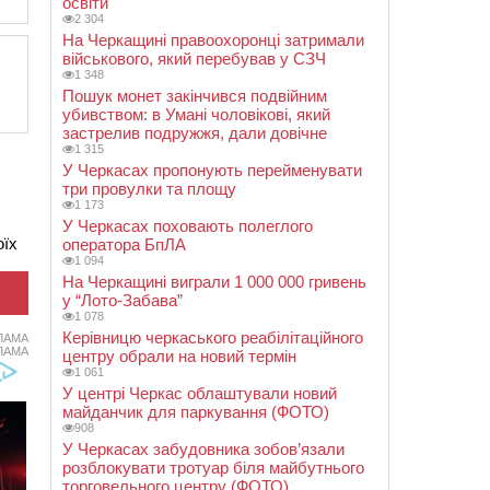
освіти
2 304
На Черкащині правоохоронці затримали
військового, який перебував у СЗЧ
1 348
Пошук монет закінчився подвійним
убивством: в Умані чоловікові, який
застрелив подружжя, дали довічне
1 315
У Черкасах пропонують перейменувати
три провулки та площу
1 173
У Черкасах поховають полеглого
оїх
оператора БпЛА
1 094
На Черкащині виграли 1 000 000 гривень
у “Лото-Забава”
1 078
Керівницю черкаського реабілітаційного
ЛАМА
ЛАМА
центру обрали на новий термін
1 061
У центрі Черкас облаштували новий
майданчик для паркування (ФОТО)
908
У Черкасах забудовника зобов’язали
розблокувати тротуар біля майбутнього
торговельного центру (ФОТО)