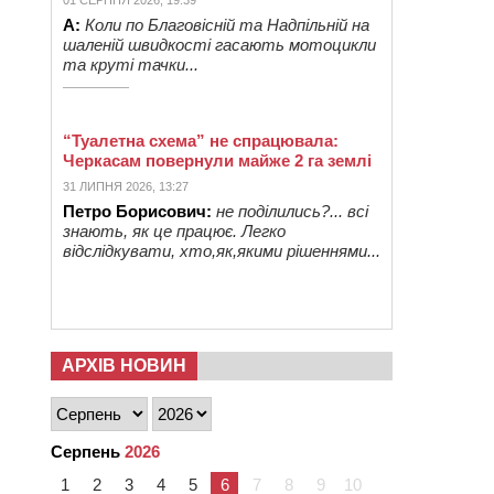
01 СЕРПНЯ 2026, 19:39
А:
Коли по Благовісній та Надпільній на
шаленій швидкості гасають мотоцикли
та круті тачки...
“Туалетна схема” не спрацювала:
Черкасам повернули майже 2 га землі
31 ЛИПНЯ 2026, 13:27
Петро Борисович:
не поділились?... всі
знають, як це працює. Легко
відслідкувати, хто,як,якими рішеннями...
АРХІВ НОВИН
Серпень
2026
1
2
3
4
5
6
7
8
9
10