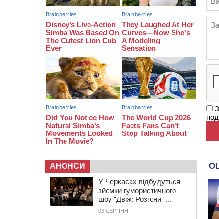
07:29
По 5 тисяч гривень на підготовку
до школи: як оформити “Пакунок
школяра”
04 СЕРПНЯ 2026, ВІВТОРОК
20:54
На Черкащині очікують пік спеки
З
под
АНОНСИ
У Черкасах відбудуться
зйомки гумористичного
шоу “Двіж: Розгони” ...
03 СЕРПНЯ