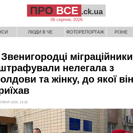
ПРО
ВСЕ
.ck.ua
06 серпня, 2026
НСИ
ЛЮДИ В ЧЕ
ФОТОРЕПОРТАЖ
РІЗНЕ
 Звенигородці міграційники
штрафували нелегала з
олдови та жінку, до якої ві
риїхав
ЕРВНЯ 2026, 14:26