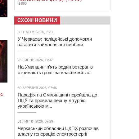
883
СХОЖІ НОВИНИ
08 ТРАВНЯ 2026, 15:38
У Черкасах поліцейські допомогли
загасити займання автомобіля
28 ЛИПНЯ 2026, 11:37
На Уманщині п’ять родин ветеранів
отримають гроші на власне житло
30 БЕРЕЗНЯ 2026, 07:46
Парафія на Смілянщині перейшла до
ПЦУ та провела першу літургію
українською м...
31 ЛИПНЯ 2026, 07:29
Черкаський обласний ЦКПХ розпочав
власну генерацію електроенергії