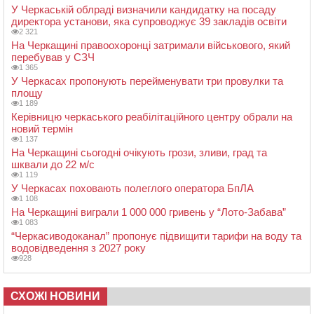
У Черкаській облраді визначили кандидатку на посаду
директора установи, яка супроводжує 39 закладів освіти
2 321
На Черкащині правоохоронці затримали військового, який
перебував у СЗЧ
1 365
У Черкасах пропонують перейменувати три провулки та
площу
1 189
Керівницю черкаського реабілітаційного центру обрали на
новий термін
1 137
На Черкащині сьогодні очікують грози, зливи, град та
шквали до 22 м/с
1 119
У Черкасах поховають полеглого оператора БпЛА
1 108
На Черкащині виграли 1 000 000 гривень у “Лото-Забава”
1 083
“Черкасиводоканал” пропонує підвищити тарифи на воду та
водовідведення з 2027 року
928
СХОЖІ НОВИНИ