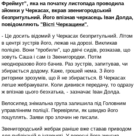
Фреймут”, яка на початку листопада проводила
зйомки у Черкасах, вкрав звенигородський
безпритульний. Його впізнав черкасець Іван Долда,
повідомляють
"Вісті Черкащини".
- Це досить відомий у Черкасах безпритульний. Літом
в центрі зустрів його, лежав на дорозі. Викликав
поліцію. Вони “пробили”, що двічі сидів, розказав, що
зовуть Саша і сам із Звенигородки. Потім
неодноразово його бачив. Раз зустрів, запитував, чи
збирається додому. Каже, грошей нема. З його
риторики зрозумів, що й не збирається. В Черкасах
легше жебракувати. Коли дивився передачу, то одразу
ж впізнав цього безхатька, - зазначає Іван Долда.
Велосипед знімальна група залишила під Головним
управлінням поліції. Перевіряли, як швидко його
поцуплять. Заяви про злочин не писали.
Звенигородський жебрак раніше вже ставав приводом
для публікацій в інтернеті. У вересні його змусив