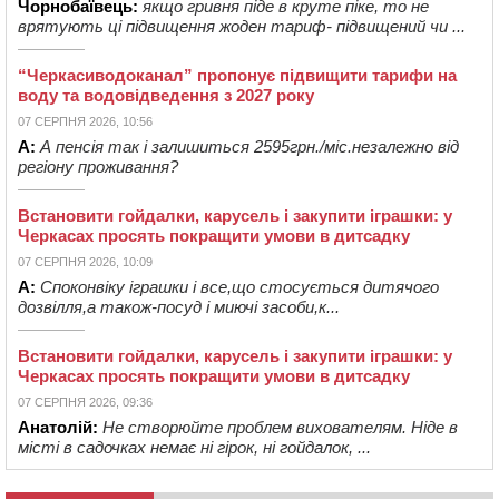
Чорнобаївець:
якщо гривня піде в круте піке, то не
врятують ці підвищення жоден тариф- підвищений чи ...
“Черкасиводоканал” пропонує підвищити тарифи на
воду та водовідведення з 2027 року
07 СЕРПНЯ 2026, 10:56
А:
А пенсія так і залишиться 2595грн./міс.незалежно від
регіону проживання?
Встановити гойдалки, карусель і закупити іграшки: у
Черкасах просять покращити умови в дитсадку
07 СЕРПНЯ 2026, 10:09
А:
Споконвіку іграшки і все,що стосується дитячого
дозвілля,а також-посуд і миючі засоби,к...
Встановити гойдалки, карусель і закупити іграшки: у
Черкасах просять покращити умови в дитсадку
07 СЕРПНЯ 2026, 09:36
Анатолій:
Не створюйте проблем вихователям. Ніде в
місті в садочках немає ні гірок, ні гойдалок, ...