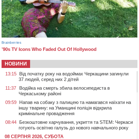
НОВИНИ
13:15
Від початку року на водоймах Черкащини загинули
37 людей, серед них 2 дітей
11:37
Водійка на смерть збила велосипедиста в
Черкаському районі
09:59
Напав на собаку з палицею та намагався наїхати на
іншу тварину: на Уманщині поліція відкрила
кримінальне провадження
08:44
Безкоштовне харчування, укриття та STEM: Черкаси
готують освітню галузь до нового навчального року
08 СЕРПНЯ 2026, СУБОТА