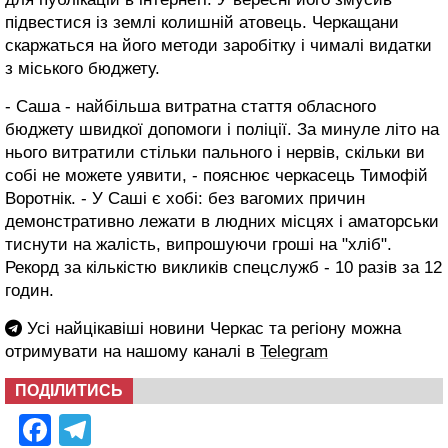
підвестися із землі колишній атовець. Черкащани
скаржаться на його методи заробітку і чималі видатки
з міського бюджету.
- Саша - найбільша витратна стаття обласного
бюджету швидкої допомоги і поліції. За минуле літо на
нього витратили стільки пального і нервів, скільки ви
собі не можете уявити, - пояснює черкасець Тимофій
Воротнік. - У Саші є хобі: без вагомих причин
демонстративно лежати в людних місцях і аматорськи
тиснути на жалість, випрошуючи гроші на "хліб".
Рекорд за кількістю викликів спецслужб - 10 разів за 12
годин.
Усі найцікавіші новини Черкас та регіону можна
отримувати на нашому каналі в
Telegram
ПОДІЛИТИСЬ
Facebook
Telegram