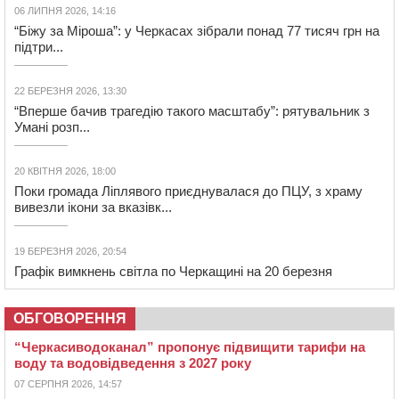
06 ЛИПНЯ 2026, 14:16
“Біжу за Міроша”: у Черкасах зібрали понад 77 тисяч грн на
підтри...
22 БЕРЕЗНЯ 2026, 13:30
“Вперше бачив трагедію такого масштабу”: рятувальник з
Умані розп...
20 КВІТНЯ 2026, 18:00
Поки громада Ліплявого приєднувалася до ПЦУ, з храму
вивезли ікони за вказівк...
19 БЕРЕЗНЯ 2026, 20:54
Графік вимкнень світла по Черкащині на 20 березня
ОБГОВОРЕННЯ
“Черкасиводоканал” пропонує підвищити тарифи на
воду та водовідведення з 2027 року
07 СЕРПНЯ 2026, 14:57