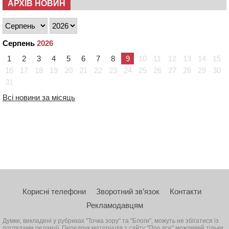
АРХІВ НОВИН
Серпень
2026
1
2
3
4
5
6
7
8
9
10
11
12
13
14
15
16
17
18
19
20
21
22
23
24
25
26
27
28
29
30
31
Всі новини за місяць
Корисні телефони
Зворотний зв’язок
Контакти
Рекламодавцям
Думки, викладені у рубриках "Точка зору" та "Блоги", можуть не збігатися із
поглядами редакції. Передрук матеріалів з сайту "Про все" можливий тільки