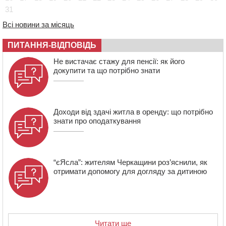
освіти через закупівлю електрики за завищеною
31
ціною
Всі новини за місяць
16:40
У Черкасах провели в останню путь двох
загиблих воїнів
ПИТАННЯ-ВІДПОВІДЬ
16:07
До 1 вересня у Черкасах оновлюють дорожню
Не вистачає стажу для пенсії: як його
розмітку біля навчальних закладів (ФОТОФАКТ)
докупити та що потрібно знати
15:39
На честь загиблого захисника і чемпіона світу в
Черкасах відкрили спортивно-реабілітаційний центр
Доходи від здачі житла в оренду: що потрібно
знати про оподаткування
“єЯсла”: жителям Черкащини роз’яснили, як
отримати допомогу для догляду за дитиною
Читати ще