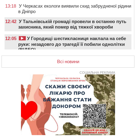
13:18
У Черкасах екологи виявили скид забрудненої рідини
в Дніпро
12:42
У Тальнівській громаді провели в останню путь
захисника, який помер від тяжкої хвороби
12:05
У Городищі шестикласниця наклала на себе
руки: незадовго до трагедії її побили однолітки
(ВІДЕО)
12:00
Учителя Черкаської гімназії №31 відзначили Премією
Всі новини
Кабміну
СОЦІАЛЬНА РЕКЛАМА
11:19
На Черкащині запрацювала Мистецько-краєзнавча
рада
10:40
У Вільшанській громаді попрощалися із
захисником, який помер від тяжких поранень
09:59
Всі опинилися в кюветі: у Будищі зіткнулися два
автомобілі та мотоцикл
09:20
На Черкащині боржникам за електроенергію
нарахують 3% річних та інфляційні втрати
08:22
Черкащина серед лідерів за кількістю штрафів для