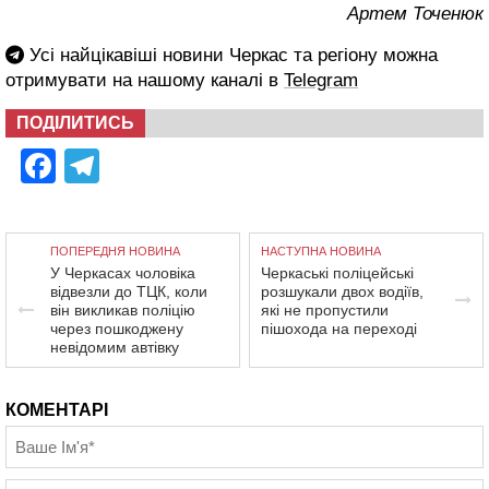
Артем Точенюк
Усі найцікавіші новини Черкас та регіону можна
отримувати на нашому каналі в
Telegram
ПОДІЛИТИСЬ
Facebook
Telegram
ПОПЕРЕДНЯ НОВИНА
НАСТУПНА НОВИНА
У Черкасах чоловіка
Черкаські поліцейські
відвезли до ТЦК, коли
розшукали двох водіїв,
він викликав поліцію
які не пропустили
через пошкоджену
пішохода на переході
невідомим автівку
КОМЕНТАРІ