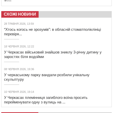
956
СХОЖІ НОВИНИ
28 ТРАВНЯ 2026, 13:59
“Хтось когось не зрозумів”: в обласній стоматполіклініці
перевіря...
18 ЧЕРВНЯ 2026, 12:22
У Черкасах військовий знайшов зниклу 3-річну дитину у
заростях біля водойми
08 ЧЕРВНЯ 2026, 19:36
У черкаському парку вандали розбили унікальну
скульптуру
10 ЧЕРВНЯ 2026, 19:14
У Черкасах племінниця загиблого воїна просить
перейменувати одну з вулиць на ...