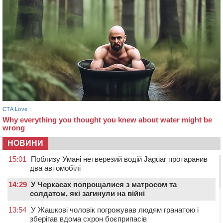
НОВИНИ
15:01
Поблизу Умані нетверезий водій Jaguar протаранив
два автомобілі
14:29
У Черкасах попрощалися з матросом та
солдатом, які загинули на війні
13:54
У Жашкові чоловік погрожував людям гранатою і
зберігав вдома схрон боєприпасів