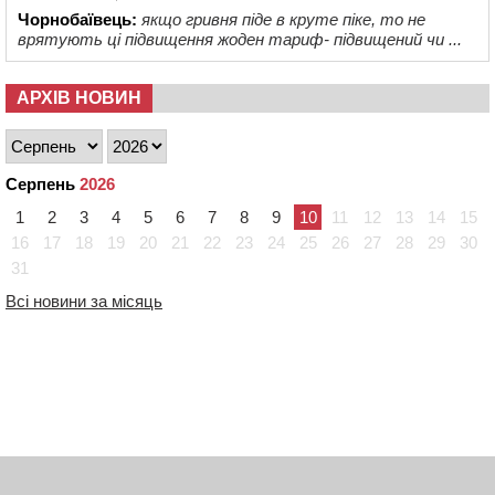
Чорнобаївець:
якщо гривня піде в круте піке, то не
врятують ці підвищення жоден тариф- підвищений чи ...
АРХІВ НОВИН
Серпень
2026
1
2
3
4
5
6
7
8
9
10
11
12
13
14
15
16
17
18
19
20
21
22
23
24
25
26
27
28
29
30
31
Всі новини за місяць