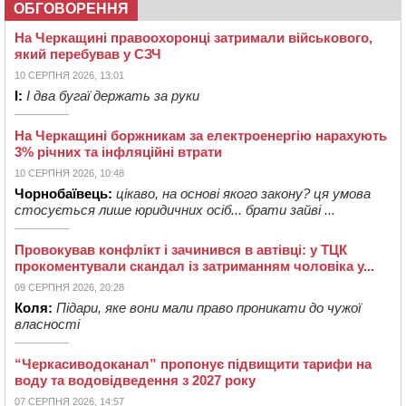
ОБГОВОРЕННЯ
На Черкащині правоохоронці затримали військового,
який перебував у СЗЧ
10 СЕРПНЯ 2026, 13:01
І:
І два бугаї держать за руки
На Черкащині боржникам за електроенергію нарахують
3% річних та інфляційні втрати
10 СЕРПНЯ 2026, 10:48
Чорнобаївець:
цікаво, на основі якого закону? ця умова
стосується лише юридичних осіб... брати зайві ...
Провокував конфлікт і зачинився в автівці: у ТЦК
прокоментували скандал із затриманням чоловіка у...
09 СЕРПНЯ 2026, 20:28
Коля:
Підари, яке вони мали право проникати до чужої
власності
“Черкасиводоканал” пропонує підвищити тарифи на
воду та водовідведення з 2027 року
07 СЕРПНЯ 2026, 14:57