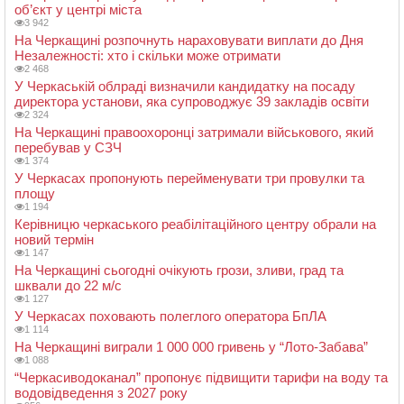
об’єкт у центрі міста
3 942
На Черкащині розпочнуть нараховувати виплати до Дня
Незалежності: хто і скільки може отримати
2 468
У Черкаській облраді визначили кандидатку на посаду
директора установи, яка супроводжує 39 закладів освіти
2 324
На Черкащині правоохоронці затримали військового, який
перебував у СЗЧ
1 374
У Черкасах пропонують перейменувати три провулки та
площу
1 194
Керівницю черкаського реабілітаційного центру обрали на
новий термін
1 147
На Черкащині сьогодні очікують грози, зливи, град та
шквали до 22 м/с
1 127
У Черкасах поховають полеглого оператора БпЛА
1 114
На Черкащині виграли 1 000 000 гривень у “Лото-Забава”
1 088
“Черкасиводоканал” пропонує підвищити тарифи на воду та
водовідведення з 2027 року