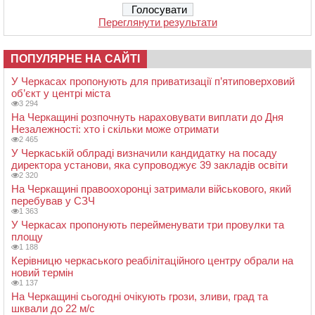
Переглянути результати
ПОПУЛЯРНЕ НА САЙТІ
У Черкасах пропонують для приватизації п’ятиповерховий
об’єкт у центрі міста
3 294
На Черкащині розпочнуть нараховувати виплати до Дня
Незалежності: хто і скільки може отримати
2 465
У Черкаській облраді визначили кандидатку на посаду
директора установи, яка супроводжує 39 закладів освіти
2 320
На Черкащині правоохоронці затримали військового, який
перебував у СЗЧ
1 363
У Черкасах пропонують перейменувати три провулки та
площу
1 188
Керівницю черкаського реабілітаційного центру обрали на
новий термін
1 137
На Черкащині сьогодні очікують грози, зливи, град та
шквали до 22 м/с