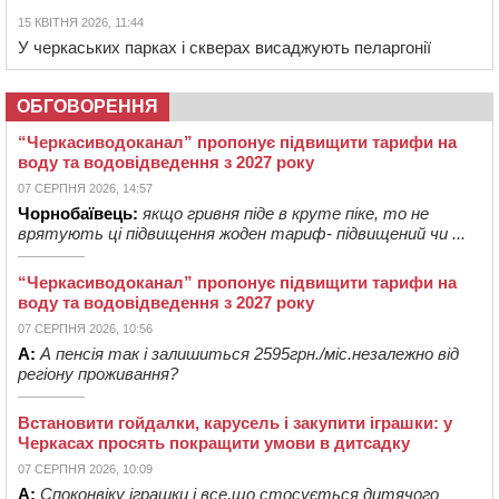
15 КВІТНЯ 2026, 11:44
У черкаських парках і скверах висаджують пеларгонії
ОБГОВОРЕННЯ
“Черкасиводоканал” пропонує підвищити тарифи на
воду та водовідведення з 2027 року
07 СЕРПНЯ 2026, 14:57
Чорнобаївець:
якщо гривня піде в круте піке, то не
врятують ці підвищення жоден тариф- підвищений чи ...
“Черкасиводоканал” пропонує підвищити тарифи на
воду та водовідведення з 2027 року
07 СЕРПНЯ 2026, 10:56
А:
А пенсія так і залишиться 2595грн./міс.незалежно від
регіону проживання?
Встановити гойдалки, карусель і закупити іграшки: у
Черкасах просять покращити умови в дитсадку
07 СЕРПНЯ 2026, 10:09
А:
Споконвіку іграшки і все,що стосується дитячого