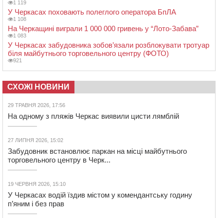
1 119
У Черкасах поховають полеглого оператора БпЛА
1 108
На Черкащині виграли 1 000 000 гривень у “Лото-Забава”
1 083
У Черкасах забудовника зобов’язали розблокувати тротуар
біля майбутнього торговельного центру (ФОТО)
921
СХОЖІ НОВИНИ
29 ТРАВНЯ 2026, 17:56
На одному з пляжів Черкас виявили цисти лямблій
27 ЛИПНЯ 2026, 15:02
Забудовник встановлює паркан на місці майбутнього
торговельного центру в Черк...
19 ЧЕРВНЯ 2026, 15:10
У Черкасах водій їздив містом у комендантську годину
п’яним і без прав