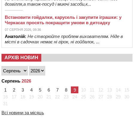
дозвілля,а також-посуд і миючі засоби,к...
Встановити гойдалки, карусель і закупити іграшки: у
Черкасах просять покращити умови в дитсадку
07 СЕРПНЯ 2026, 09:36
Анатолій:
Не створюйте проблем вихователям. Ніде в
місті в садочках немає ні гірок, ні гойдалок, ...
АРХІВ НОВИН
Серпень
2026
1
2
3
4
5
6
7
8
9
10
11
12
13
14
15
16
17
18
19
20
21
22
23
24
25
26
27
28
29
30
31
Всі новини за місяць