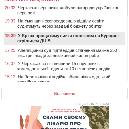
20:32
Черкаські вершники здобули нагороди української
першості
19:33
На Уманщині експосадовицю відділу освіти
судитимуть через завдані бюджету збитки
18:30
У Єрках прощатимуться з полеглим на Курщині
стрільцем ДШВ
17:29
Апеляційний суд підтвердив стягнення майже 250
тис. грн шкоди за незаконний вилов риби
16:07
У Черкасах за ніч виявили 15 порушників
комендантської години та 10 нетверезих водіїв
15:12
На Золотоніщині водійка збила пішохода, який
перебігав дорогу
14:11
На Черкащині прокуратура через суд вимагає взяти
Всі новини
під охорону 188-річну церкву
13:00
У Смілі біля магазину під колесами вантажівки
СОЦІАЛЬНА РЕКЛАМА
загинула жінка
11:33
У Черкасах пропонують для приватизації
п’ятиповерховий об’єкт у центрі міста