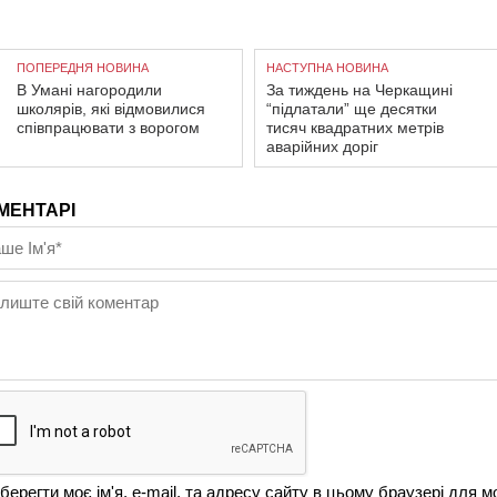
ПОПЕРЕДНЯ НОВИНА
НАСТУПНА НОВИНА
В Умані нагородили
За тиждень на Черкащині
школярів, які відмовилися
“підлатали” ще десятки
співпрацювати з ворогом
тисяч квадратних метрів
аварійних доріг
МЕНТАРІ
берегти моє ім'я, e-mail, та адресу сайту в цьому браузері для м