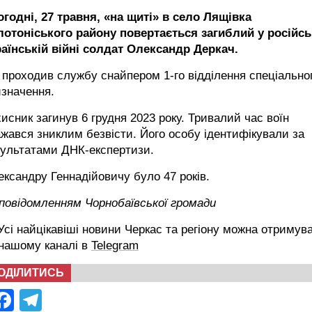
годні, 27 травня, «на щиті» в село Лящівка
лотоніського району повертається загиблий у російсь
раїнській війні солдат Олександр Деркач.
 проходив службу снайпером 1-го відділення спеціально
значення.
исник загинув 6 грудня 2023 року. Тривалий час воїн
жався зниклим безвісти. Його особу ідентифікували за
зультатами ДНК-експертизи.
ксандру Геннадійовичу було 47 років.
повідомленням Чорнобаївської громади
сі найцікавіші новини Черкас та регіону можна отримув
 нашому каналі в
Telegram
ОДІЛИТИСЬ
Facebook
Telegram