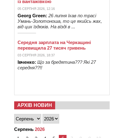
із вантажівкою
05 СЕРПНЯ 2026, 12:16
Georg Green:
26 липня їхав по трасі
Умань-Золотоноша, то це якийсь жах,
від цих їздюків. На вїзді в ...
Середня зарплата на Черкащині
перевищила 27 тисяч гривень
03 СЕРПНЯ 2026, 18:37
Івченко:
Що за бредятина??? Які 27
середня??!!
АРХІВ НОВИН
Серпень
2026