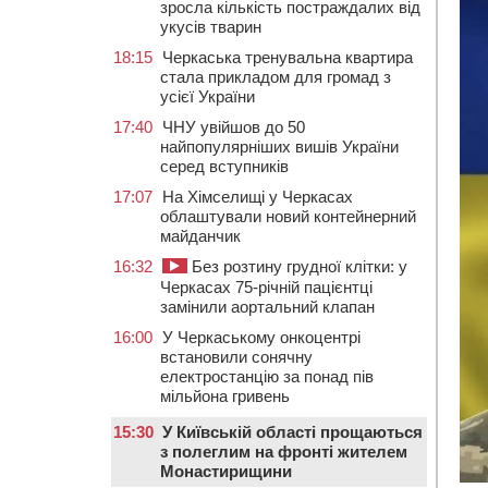
зросла кількість постраждалих від
укусів тварин
18:15
Черкаська тренувальна квартира
стала прикладом для громад з
усієї України
17:40
ЧНУ увійшов до 50
найпопулярніших вишів України
серед вступників
17:07
На Хімселищі у Черкасах
облаштували новий контейнерний
майданчик
16:32
Без розтину грудної клітки: у
Черкасах 75-річній пацієнтці
замінили аортальний клапан
16:00
У Черкаському онкоцентрі
встановили сонячну
електростанцію за понад пів
мільйона гривень
15:30
У Київській області прощаються
з полеглим на фронті жителем
Монастирищини