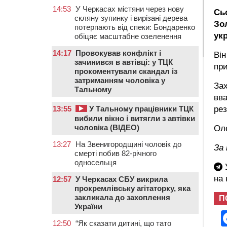
14:53
У Черкасах містяни через нову
Сьо
скляну зупинку і вирізані дерева
Зо
потерпають від спеки: Бондаренко
ук
обіцяє масштабне озеленення
14:17
Провокував конфлікт і
Він
зачинився в автівці: у ТЦК
при
прокоментували скандал із
затриманням чоловіка у
Зах
Тальному
вва
13:55
У Тальному працівники ТЦК
ре
вибили вікно і витягли з автівки
чоловіка (ВІДЕО)
Оле
13:27
На Звенигородщині чоловік до
За 
смерті побив 82-річного
односельця
У
на
12:57
У Черкасах СБУ викрила
прокремлівську агітаторку, яка
закликала до захоплення
П
України
12:50
“Як сказати дитині, що тато