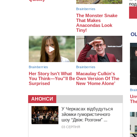
под
08:20
Обрано претендента на посаду
директора Мокрокалигірського
психоневрологічного інтернату
07:23
Уманські міграційники видворили з
країни грузина, який відсидів
термін у колонії
АНОНСИ
У Черкасах відбудуться
зйомки гумористичного
шоу “Двіж: Розгони” ...
03 СЕРПНЯ