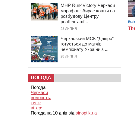
MHP Run4Victory Черкаси
марафон збирає кошти на
розбудову Центру
реабілітації...
28 ЛИПНЯ
Черкаський МСК “Дніпро”
готується до матчів
чемпіонату України з ...
28 ЛИПНЯ
ПОГОДА
Погода
Черкаси
вологість:
тиск:
вітер:
Погода на 10 днів від
sinoptik.ua