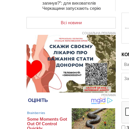
загинув?”: для вихователів
Черкащини запускають серію
унікальних тренінгів
Всі новини
12:14
На Золотоніщині вже десяту
добу гасять пожежу торфу
СОЦІАЛЬНА РЕКЛАМА
11:35
Від 80 гривень за кілограм: в
Україні прогнозують стрибок цін на
гречку
КО
10:56
Захисника зі Звенигородщини,
який обороняв Авдіївку,
нагородили “Комбатантським
хрестом”
10:10
На Черкащині п’яний мотоцикліст
зіткнувся з мопедом: двоє людей у
лікарні
РЕКЛАМА
09:42
Ветерани МСК “Дніпро” вибороли
бронзу чемпіонату України
08:57
На Уманщині підрядника
зобов’язали сплатити понад 670
тис грн штрафу за незаконні зміни
до договору
З