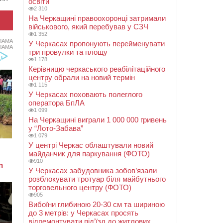
освіти
2 310
На Черкащині правоохоронці затримали
військового, який перебував у СЗЧ
1 352
ЛАМА
У Черкасах пропонують перейменувати
ЛАМА
три провулки та площу
1 178
Керівницю черкаського реабілітаційного
центру обрали на новий термін
1 115
У Черкасах поховають полеглого
оператора БпЛА
1 099
На Черкащині виграли 1 000 000 гривень
у “Лото-Забава”
1 079
У центрі Черкас облаштували новий
майданчик для паркування (ФОТО)
910
У Черкасах забудовника зобов’язали
розблокувати тротуар біля майбутнього
торговельного центру (ФОТО)
905
Вибоїни глибиною 20-30 см та шириною
до 3 метрів: у Черкасах просять
відремонтувати під’їзд до житлових