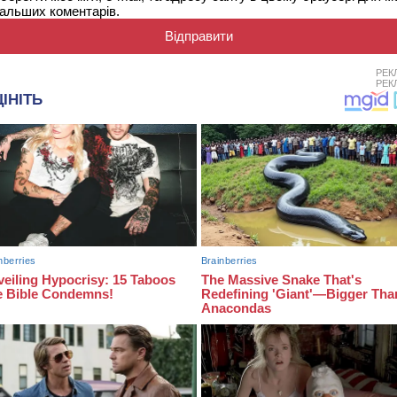
альших коментарів.
РЕК
РЕК