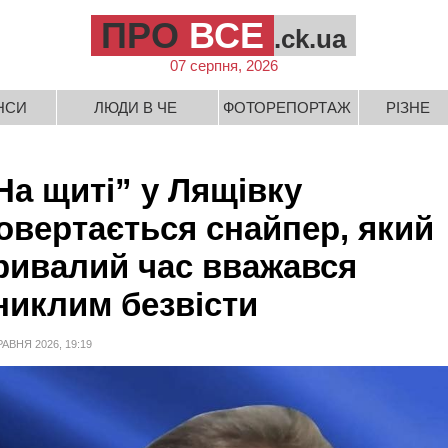
ПРО
ВСЕ
.ck.ua
07 серпня, 2026
НСИ
ЛЮДИ В ЧЕ
ФОТОРЕПОРТАЖ
РІЗНЕ
На щиті” у Лящівку
овертається снайпер, який
ривалий час вважався
никлим безвісти
РАВНЯ 2026, 19:19