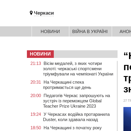
Черкаси
НОВИНИ
ВІЙНА В УКРАЇНІ
АНО
“
НОВИНИ
21:13
Вісім медалей, з яких чотири
п
золоті: черкаські спортсмени
тріумфували на чемпіонаті України
т
20:31
На Черкащині спека
з
протримається ще день
20:00
Педагогів Черкас запрошують на
зустріч із переможцем Global
27 Т
Teacher Prize Ukraine 2023
19:24
У Черкасах водійка протаранила
Duster, коли здавала назад
18:50
На Черкащині з початку року