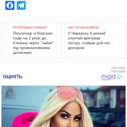
Facebook
Telegram
ПОПЕРЕДНЯ НОВИНА
НАСТУПНА НОВИНА
Пенсіонер із Корсуня
У Черкасах 6-річний
сяде на 2 роки до
хлопчик врятував
в’язниці через “лайки”
сестру, ставши для неї
під провокативними
донором
дописами
РЕКЛАМА
РЕКЛАМА