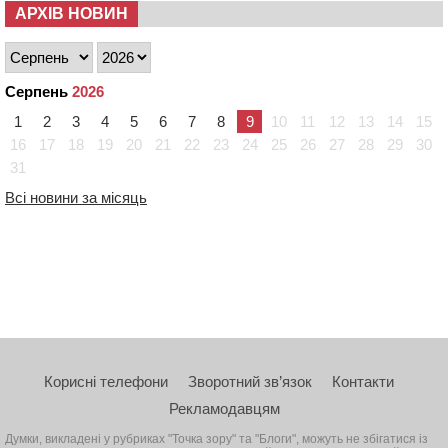
АРХІВ НОВИН
Серпень
2026
1
2
3
4
5
6
7
8
9
10
11
12
13
14
15
16
17
18
19
20
21
22
23
24
25
26
27
28
29
30
31
Всі новини за місяць
Корисні телефони
Зворотний зв’язок
Контакти
Рекламодавцям
Думки, викладені у рубриках "Точка зору" та "Блоги", можуть не збігатися із