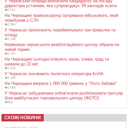
У Черкаській облраді визначили кандидатку на посаду
директора установи, яка супроводжує 39 закладів освіти
2 321
На Черкащині правоохоронці затримали військового, який
перебував у СЗЧ
1 364
У Черкасах пропонують перейменувати три провулки та
площу
1 188
Керівницю черкаського реабілітаційного центру обрали на
новий термін
1 137
На Черкащині сьогодні очікують грози, зливи, град та
шквали до 22 м/с
1 119
У Черкасах поховають полеглого оператора БпЛА
1 108
На Черкащині виграли 1 000 000 гривень у “Лото-Забава”
1 083
У Черкасах забудовника зобов’язали розблокувати тротуар
біля майбутнього торговельного центру (ФОТО)
922
СХОЖІ НОВИНИ