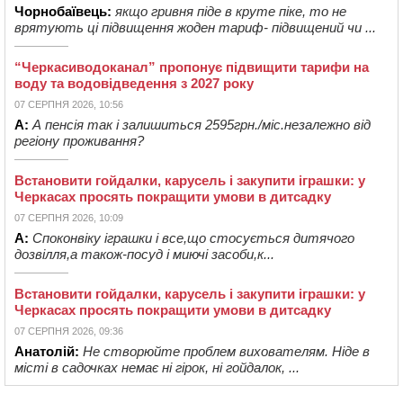
Чорнобаївець:
якщо гривня піде в круте піке, то не
врятують ці підвищення жоден тариф- підвищений чи ...
“Черкасиводоканал” пропонує підвищити тарифи на
воду та водовідведення з 2027 року
07 СЕРПНЯ 2026, 10:56
А:
А пенсія так і залишиться 2595грн./міс.незалежно від
регіону проживання?
Встановити гойдалки, карусель і закупити іграшки: у
Черкасах просять покращити умови в дитсадку
07 СЕРПНЯ 2026, 10:09
А:
Споконвіку іграшки і все,що стосується дитячого
дозвілля,а також-посуд і миючі засоби,к...
Встановити гойдалки, карусель і закупити іграшки: у
Черкасах просять покращити умови в дитсадку
07 СЕРПНЯ 2026, 09:36
Анатолій:
Не створюйте проблем вихователям. Ніде в
місті в садочках немає ні гірок, ні гойдалок, ...