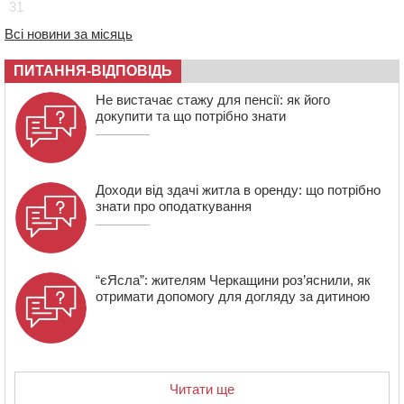
16:40
У Черкасах провели в останню путь двох
31
загиблих воїнів
Всі новини за місяць
16:07
До 1 вересня у Черкасах оновлюють дорожню
розмітку біля навчальних закладів (ФОТОФАКТ)
ПИТАННЯ-ВІДПОВІДЬ
15:39
На честь загиблого захисника і чемпіона світу в
Не вистачає стажу для пенсії: як його
Черкасах відкрили спортивно-реабілітаційний центр
докупити та що потрібно знати
15:05
На Звенигородщині, попри заборону міськради,
проведуть “Ше.Fest”
Доходи від здачі житла в оренду: що потрібно
знати про оподаткування
“єЯсла”: жителям Черкащини роз’яснили, як
отримати допомогу для догляду за дитиною
Читати ще