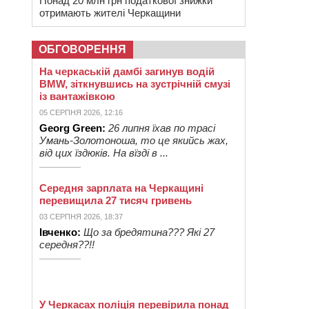
Понад 20 млн грн податкової знижки
отримають жителі Черкащини
ОБГОВОРЕННЯ
На черкаській дамбі загинув водій
BMW, зіткнувшись на зустрічній смузі
із вантажівкою
05 СЕРПНЯ 2026, 12:16
Georg Green:
26 липня їхав по трасі
Умань-Золотоноша, то це якийсь жах,
від цих їздюків. На вїзді в ...
Середня зарплата на Черкащині
перевищила 27 тисяч гривень
03 СЕРПНЯ 2026, 18:37
Івченко:
Що за бредятина??? Які 27
середня??!!
У Черкасах поліція перевірила понад