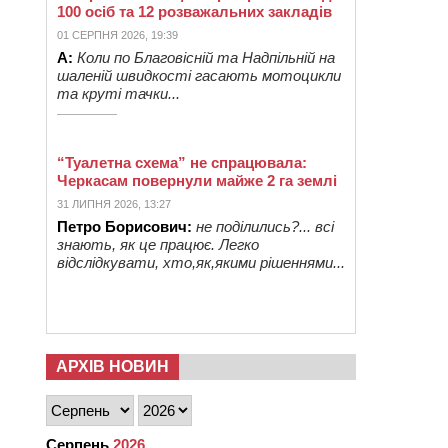
100 осіб та 12 розважальних закладів
01 СЕРПНЯ 2026, 19:39
А:
Коли по Благовісній та Надпільній на
шаленій швидкості гасають мотоцикли
та круті тачки...
“Туалетна схема” не спрацювала:
Черкасам повернули майже 2 га землі
31 ЛИПНЯ 2026, 13:27
Петро Борисович:
не поділились?... всі
знають, як це працює. Легко
відслідкувати, хто,як,якими рішеннями...
АРХІВ НОВИН
Серпень
2026