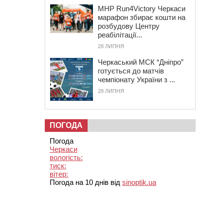
MHP Run4Victory Черкаси
марафон збирає кошти на
розбудову Центру
реабілітації...
28 ЛИПНЯ
Черкаський МСК “Дніпро”
готується до матчів
чемпіонату України з ...
28 ЛИПНЯ
ПОГОДА
Погода
Черкаси
вологість:
тиск:
вітер:
Погода на 10 днів від
sinoptik.ua