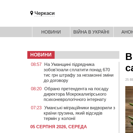
Черкаси
НОВИНИ
ВІЙНА В УКРАЇНІ
АНО
В
НОВИНИ
08:57
На Уманщині підрядника
с
зобов’язали сплатити понад 670
тис грн штрафу за незаконні зміни
до договору
25 В
08:20
Обрано претендента на посаду
директора Мокрокалигірського
психоневрологічного інтернату
07:23
Уманські міграційники видворили з
країни грузина, який відсидів
термін у колонії
05 СЕРПНЯ 2026, СЕРЕДА