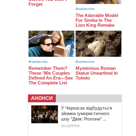
08:11
Вчителька зі Сміли увійшла до
півфіналу Global Teacher Prize
Ukraine 2026
07:29
По 5 тисяч гривень на підготовку
до школи: як оформити “Пакунок
школяра”
АНОНСИ
У Черкасах відбудуться
зйомки гумористичного
шоу “Двіж: Розгони” ...
03 СЕРПНЯ