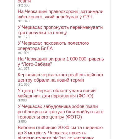
освіти
2 305
На Черкащині правоохоронці затримали
військового, який перебував у СЗЧ
1 348
У Черкасах пропонують перейменувати
три провулки та площу
1 173
У Черкасах поховають полеглого
оператора БпЛА
1 094
На Черкащині виграли 1 000 000 гривень
у “Лото-Забава”
1 078
Керівницю черкаського реабілітаційного
центру обрали на новий термін
1 068
У центрі Черкас облаштували новий
майданчик для паркування (ФОТО)
908
У Черкасах забудовника зобов’язали
розблокувати тротуар біля майбутнього
торговельного центру (ФОТО)
885
Вибоїни глибиною 20-30 см та шириною
до 3 метрів: у Черкасах просять
відремонтувати під’їзд до житлових