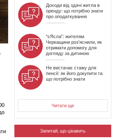
Доходи від здачі житла в
оренду: що потрібно знати
про оподаткування
“єЯсла”: жителям
Черкащини роз’яснили, як
отримати допомогу для
а
догляду за дитиною
Не вистачає стажу для
пенсії: як його докупити та
що потрібно знати
00
Читати ще
до
Запитай, що цікавить
ати