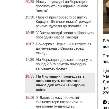
20:28
Наступні два дні на Черкащині
прогнозують пік африканського
“пекла”
19:30
Проєкт просторового розвитку
Корсунь-Шевченківської громади
рекомендували до погодження
18:45
У Звенигородці влада заборонила
проводити масові заходи
В У
18:07
Боксерка з Черкащини готується
по
до чемпіонату Європи серед
молоді
Про
17:30
На Черкащині державі повернуть
пи
понад 2,6 га земель природно-
заповідного фонду
Цін
мак
16:55
На Лисянщині проведуть в
останню путь полеглого
Дом
внаслідок атаки FPV-дрона
гри
воїна
278
16:16
У Дахнівському лісництві
екоінспектори натрапили на
У
незаконне будівництво
на