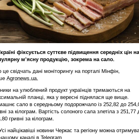
країні фіксується суттєве підвищення середніх цін н
пулярну м’ясну продукцію, зокрема на сало.
 це свідчать дані моніторингу на порталі Мінфін,
ше
Аgronews.ua
.
ники на улюблений продукт українців тримаються на
симальній планці, яка у вересні піднялася ще вище.
ашнє сало в середньому подорожчало із 252,82 до 254,
вні за кілограм. Вартість солоного сала злетіла з 251,77 
,80 гривні за кілограм.
сі найцікавіші новини Черкас та регіону можна отримув
 нашому каналі в
Telegram