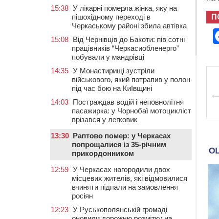
15:38
У лікарні померла жінка, яку на
П
пішохідному переході в
Черкаському районі збила автівка
15:08
Від Чернівців до Бакоти: пів сотні
працівників “Черкасиобленерго”
побували у мандрівці
14:35
У Монастирищі зустріли
військового, який потрапив у полон
під час бою на Київщині
14:03
Постраждав водій і неповнолітня
пасажирка: у Чорнобаї мотоцикліст
врізався у легковик
13:30
Раптово помер: у Черкасах
попрощалися із 35-річним
прикордонником
12:59
У Черкасах нагородили двох
місцевих жителів, які відмовилися
вчиняти підпали на замовлення
росіян
12:23
У Руськополянській громаді
оновили дорожню розмітку на