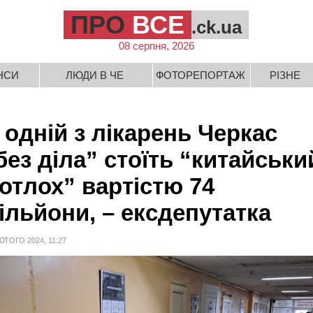
ПРО
ВСЕ
.ck.ua
08 серпня, 2026
НСИ
ЛЮДИ В ЧЕ
ФОТОРЕПОРТАЖ
РІЗНЕ
 одній з лікарень Черкас
без діла” стоїть “китайськи
отлох” вартістю 74
ільйони, – ексдепутатка
ЮТОГО 2024, 11:27