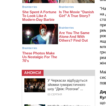
10:54
На Черкащині кількість укриттів
збільшилась уп’ятеро з початку
"На
повномасштабної війни
на 
сто
при
рем
рок
ящи
млн
грн
реа
жін
Ма
АНОНСИ
сес
У Черкасах відбудуться
по
зйомки гумористичного
шоу “Двіж: Розгони” ...
Ди
03 СЕРПНЯ
Ку
що 