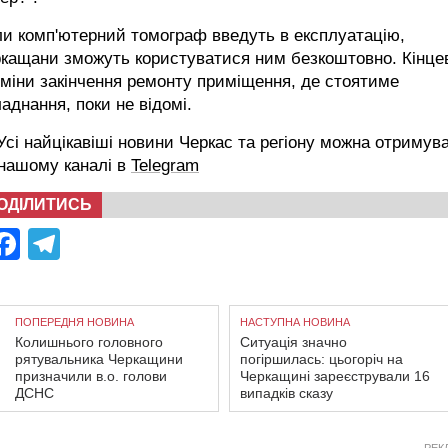
и комп'ютерний томограф введуть в експлуатацію,
кащани зможуть користуватися ним безкоштовно. Кінце
міни закінчення ремонту приміщення, де стоятиме
аднання, поки не відомі.
сі найцікавіші новини Черкас та регіону можна отримув
 нашому каналі в
Telegram
ОДІЛИТИСЬ
Facebook
Telegram
ПОПЕРЕДНЯ НОВИНА
НАСТУПНА НОВИНА
Колишнього головного
Ситуація значно
рятувальника Черкащини
погіршилась: цьогоріч на
призначили в.о. голови
Черкащині зареєстрували 16
ДСНС
випадків сказу
РЕК