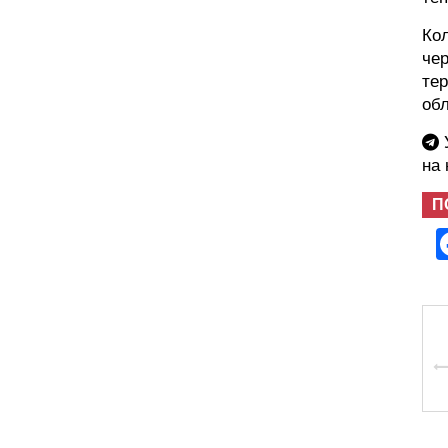
Кол
чер
тер
обл
У
на
П