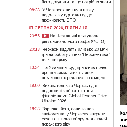
його докупити та що потрібно знати
08:23
У Черкасах виявили низку
недоліків у гуртожитку, де
проживають ВПО
07 СЕРПНЯ 2026, П'ЯТНИЦЯ
20:55
На Черкащині врятували
рідкісного чорного грифа (ФОТО)
20:13
Черкаси виділять близько 20 млн
грн на роботу ліцею “Перспектива”
до кінця року
19:34
На Уманщині суд припинив право
оренди земельних ділянок,
незаконно переданих іноземцем
19:00
Вихователька з Черкас і дві
педагогині з області стали
фіналістками Global Teacher Prize
Ukraine 2026
18:23
Зарядка, йога, сапи та нові
Ко
знайомства: у Черкасах закрили
сезон літнього табору для людей
зв
поважного віку
ме