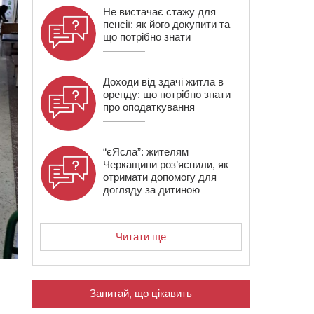
Не вистачає стажу для
пенсії: як його докупити та
що потрібно знати
Доходи від здачі житла в
оренду: що потрібно знати
про оподаткування
“єЯсла”: жителям
Черкащини роз’яснили, як
отримати допомогу для
догляду за дитиною
Читати ще
Запитай, що цікавить