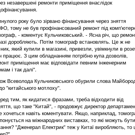
ез незавершені ремонти приміщення внаслідок
дофінансування.
нулого року було зірвано фінансування через зняття
ФО, тому не був профінансований ремонт під комп'ютер
ограф, - коментує Кульчиковський. - Ясна річ, що ремон
азі доробляють. Потім томограф встановлять. Це ж не
ник, який купили в магазині, привезли, увімкнули в розе
ін працює. З цим обладнанням потрібно купа дозволів,
монт приміщення має відповідати певним інженерним
мам і так далі".
кож Всеволода Кульчиковського обурили слова Майборо
о "китайського мотлоху".
ред тим, як кидатися фразами, треба відходити від
яття, що таке "Китай", - продовжує директор департамен
е хочеться навіть коментувати. Якщо, наприклад, томог
понується на міжнародних виставках, то які можуть бут
ання? "Дженерал Електрик" теж у Китаї виробляють, то
ер?".