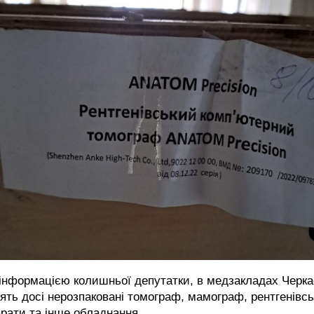
інформацією колишньої депутатки, в медзакладах Черка
ять досі нерозпаковані томограф, мамограф, рентгенівсь
рати та інше обладнання.