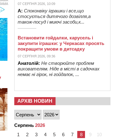
ЛАМА
07 СЕРПНЯ 2026, 10:09
А:
Споконвіку іграшки і все,що
стосується дитячого дозвілля,а
також-посуд і миючі засоби,к...
Встановити гойдалки, карусель і
закупити іграшки: у Черкасах просять
покращити умови в дитсадку
07 СЕРПНЯ 2026, 09:36
Анатолій:
Не створюйте проблем
вихователям. Ніде в місті в садочках
немає ні гірок, ні гойдалок, ...
АРХІВ НОВИН
Серпень
2026
1
2
3
4
5
6
7
8
9
10