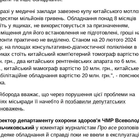
разі у медичні заклади завезено купу китайського мотло
десятки мільйонів гривень. Обладнання понад 8 місяців
їть у ящиках, не використовується за призначенням,
міщення для його встановлення не підготовлені, гроші н
онти практично не виділено. Станом на 20 лютого 2024
у, на площах консультативно-діагностичної поліклініки в
ках стоїть китайський комп'ютерний томограф вартістю
. грн., два китайських рентгенівських апарата по 6 млн.
., китайський мамограф вартістю 10 млн. грн., китайське
білітаційне обладнання вартістю 20 млн. грн.", - поясню
ка.
йборода вважає, що через порушення цієї проблеми на
іях міськради її начебто й
позбавили депутатських
вноважень
.
ректор департаменту охорони здоров'я ЧМР Всеволо
льчиковський
у коментарі журналістам
Про все
розповів
деяке обладнання й справді поки не ввели в експлуатац