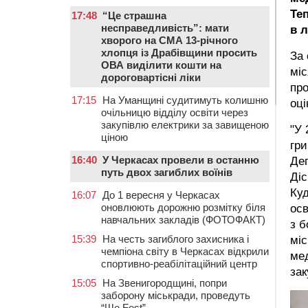
Те
17:48
“Це страшна
несправедливість”: мати
в л
хворого на СМА 13-річного
хлопця із Драбівщини просить
За 
ОВА виділити кошти на
міс
дороговартісні ліки
про
17:15
На Уманщині судитимуть колишню
оці
очільницю відділу освіти через
закупівлю електрики за завищеною
"У 
ціною
гри
16:40
У Черкасах провели в останню
Деп
путь двох загиблих воїнів
Діс
Куд
16:07
До 1 вересня у Черкасах
оновлюють дорожню розмітку біля
осв
навчальних закладів (ФОТОФАКТ)
з б
15:39
На честь загиблого захисника і
міс
чемпіона світу в Черкасах відкрили
ме
спортивно-реабілітаційний центр
зак
15:05
На Звенигородщині, попри
заборону міськради, проведуть
“Ше.Fest”