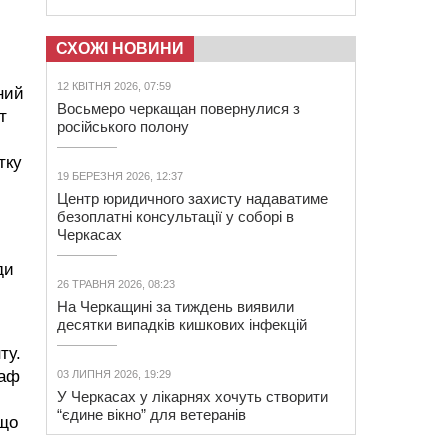
СХОЖІ НОВИНИ
12 КВІТНЯ 2026, 07:59
ний
Восьмеро черкащан повернулися з
т
російського полону
тку
19 БЕРЕЗНЯ 2026, 12:37
Центр юридичного захисту надаватиме
безоплатні консультації у соборі в
Черкасах
ди
26 ТРАВНЯ 2026, 08:23
На Черкащині за тиждень виявили
десятки випадків кишкових інфекцій
ту.
раф
03 ЛИПНЯ 2026, 19:29
У Черкасах у лікарнях хочуть створити
и
“єдине вікно” для ветеранів
 що