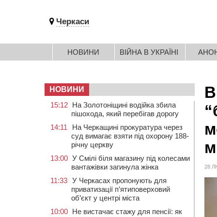
Черкаси
НОВИНИ
ВІЙНА В УКРАЇНІ
АНО
В
НОВИНИ
15:12
На Золотоніщині водійка збила
“
пішохода, який перебігав дорогу
м
14:11
На Черкащині прокуратура через
суд вимагає взяти під охорону 188-
м
річну церкву
13:00
У Смілі біля магазину під колесами
вантажівки загинула жінка
28 Л
11:33
У Черкасах пропонують для
приватизації п’ятиповерховий
об’єкт у центрі міста
10:00
Не вистачає стажу для пенсії: як