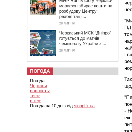
MHP Run4Victory Черкаси
чер
марафон збирає кошти на
не
розбудову Центру
реабілітації...
"Ми
28 ЛИПНЯ
ПД
Черкаський МСК “Дніпро”
том
готується до матчів
нар
чемпіонату України з ...
чай
28 ЛИПНЯ
і в
ре
нор
ПОГОДА
Та
Погода
Черкаси
щод
вологість:
тиск:
"Пе
вітер:
пон
Погода на 10 днів від
sinoptik.ua
- Н
екс
пит
теп