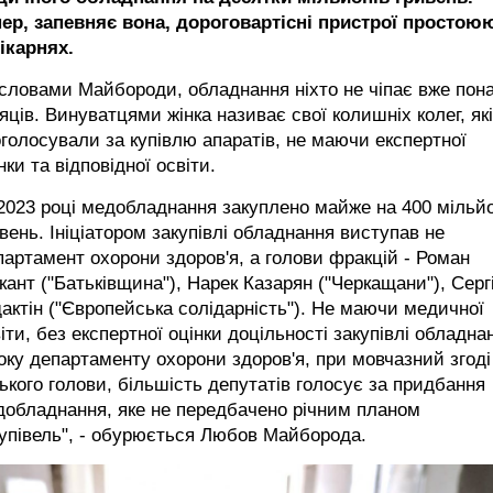
пер, запевняє вона, дороговартісні пристрої простою
ікарнях.
словами Майбороди, обладнання ніхто не чіпає вже пон
яців. Винуватцями жінка називає свої колишніх колег, які
голосували за купівлю апаратів, не маючи експертної
нки та відповідної освіти.
2023 році медобладнання закуплено майже на 400 мільйо
вень. Ініціатором закупівлі обладнання виступав не
артамент охорони здоров'я, а голови фракцій - Роман
кант ("Батьківщина"), Нарек Казарян ("Черкащани"), Серг
актін ("Європейська солідарність"). Не маючи медичної
іти, без експертної оцінки доцільності закупівлі обладна
оку департаменту охорони здоров'я, при мовчазний згоді
ького голови, більшість депутатів голосує за придбання
добладнання, яке не передбачено річним планом
упівель", - обурюється Любов Майборода.