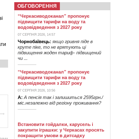
ОБГОВОРЕННЯ
“Черкасиводоканал” пропонує
ві
підвищити тарифи на воду та
водовідведення з 2027 року
07 СЕРПНЯ 2026, 14:57
Чорнобаївець:
якщо гривня піде в
ати
круте піке, то не врятують ці
підвищення жоден тариф- підвищений
чи ...
“Черкасиводоканал” пропонує
підвищити тарифи на воду та
водовідведення з 2027 року
07 СЕРПНЯ 2026, 10:56
А:
А пенсія так і залишиться 2595грн./
міс.незалежно від регіону проживання?
Встановити гойдалки, карусель і
закупити іграшки: у Черкасах просять
покращити умови в дитсадку
ЛАМА