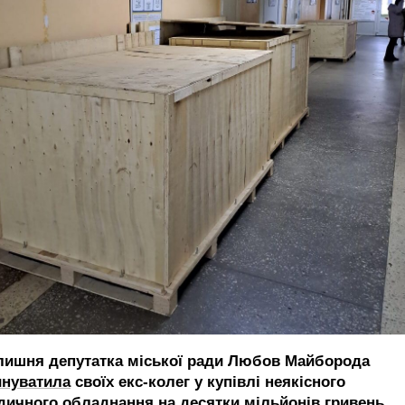
лишня депутатка міської ради Любов Майборода
инуватила
своїх екс-колег у купівлі неякісного
дичного обладнання на десятки мільйонів гривень.