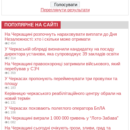
Переглянути результати
ПОПУЛЯРНЕ НА САЙТІ
На Черкащині розпочнуть нараховувати виплати до Дня
Незалежності: хто і скільки може отримати
2 454
У Черкаській облраді визначили кандидатку на посаду
директора установи, яка супроводжує 39 закладів освіти
2 314
На Черкащині правоохоронці затримали військового, який
перебував у СЗЧ
1 359
У Черкасах пропонують перейменувати три провулки та
площу
1 183
Керівницю черкаського реабілітаційного центру обрали на
новий термін
1 131
У Черкасах поховають полеглого оператора БпЛА
1 106
На Черкащині виграли 1 000 000 гривень у “Лото-Забава”
1 082
На Черкащині сьогодні очікують грози, зливи, град та