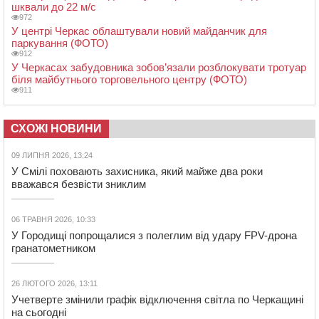
шквали до 22 м/с
972
У центрі Черкас облаштували новий майданчик для
паркування (ФОТО)
912
У Черкасах забудовника зобов’язали розблокувати тротуар
біля майбутнього торговельного центру (ФОТО)
911
СХОЖІ НОВИНИ
09 ЛИПНЯ 2026, 13:24
У Смілі поховають захисника, який майже два роки
вважався безвісти зниклим
06 ТРАВНЯ 2026, 10:33
У Городищі попрощалися з полеглим від удару FPV-дрона
гранатометником
26 ЛЮТОГО 2026, 13:11
Учетверте змінили графік відключення світла по Черкащині
на сьогодні