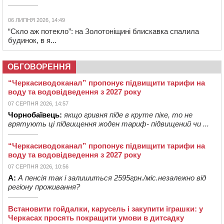
06 ЛИПНЯ 2026, 14:49
“Скло аж потекло”: на Золотоніщині блискавка спалила
будинок, в я...
ОБГОВОРЕННЯ
“Черкасиводоканал” пропонує підвищити тарифи на
воду та водовідведення з 2027 року
07 СЕРПНЯ 2026, 14:57
Чорнобаївець:
якщо гривня піде в круте піке, то не
врятують ці підвищення жоден тариф- підвищений чи ...
“Черкасиводоканал” пропонує підвищити тарифи на
воду та водовідведення з 2027 року
07 СЕРПНЯ 2026, 10:56
А:
А пенсія так і залишиться 2595грн./міс.незалежно від
регіону проживання?
Встановити гойдалки, карусель і закупити іграшки: у
Черкасах просять покращити умови в дитсадку