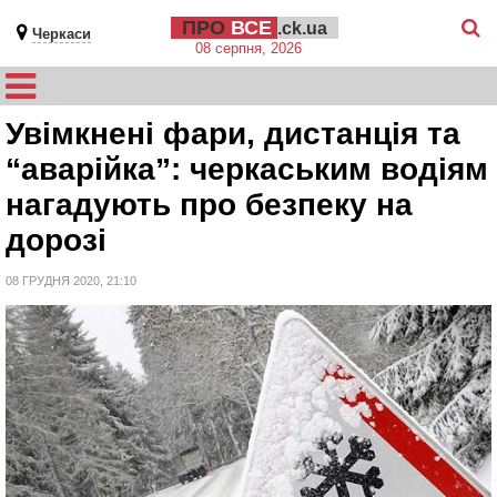
ПРО
ВСЕ
.ck.ua
Черкаси
08 серпня, 2026
Увімкнені фари, дистанція та
“аварійка”: черкаським водіям
нагадують про безпеку на
дорозі
08 ГРУДНЯ 2020, 21:10