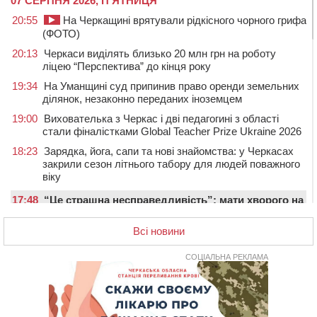
07 СЕРПНЯ 2026, П'ЯТНИЦЯ
20:55
На Черкащині врятували рідкісного чорного грифа
(ФОТО)
20:13
Черкаси виділять близько 20 млн грн на роботу
ліцею “Перспектива” до кінця року
19:34
На Уманщині суд припинив право оренди земельних
ділянок, незаконно переданих іноземцем
19:00
Вихователька з Черкас і дві педагогині з області
стали фіналістками Global Teacher Prize Ukraine 2026
18:23
Зарядка, йога, сапи та нові знайомства: у Черкасах
закрили сезон літнього табору для людей поважного
віку
17:48
“Це страшна несправедливість”: мати хворого на
СМА 13-річного хлопця із Драбівщини просить
ОВА виділити кошти на дороговартісні ліки
Всі новини
17:15
На Уманщині судитимуть колишню очільницю відділу
СОЦІАЛЬНА РЕКЛАМА
освіти через закупівлю електрики за завищеною
ціною
16:40
У Черкасах провели в останню путь двох
загиблих воїнів