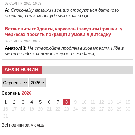
07 СЕРПНЯ 2026, 10:09
А:
Споконвіку іграшки і все,що стосується дитячого
дозвілля,а також-посуд і миючі засоби,к...
Встановити гойдалки, карусель і закупити іграшки: у
Черкасах просять покращити умови в дитсадку
07 СЕРПНЯ 2026, 09:36
Анатолій:
Не створюйте проблем вихователям. Ніде в
місті в садочках немає ні гірок, ні гойдалок, ...
АРХІВ НОВИН
Серпень
2026
1
2
3
4
5
6
7
8
9
10
11
12
13
14
15
16
17
18
19
20
21
22
23
24
25
26
27
28
29
30
31
Всі новини за місяць