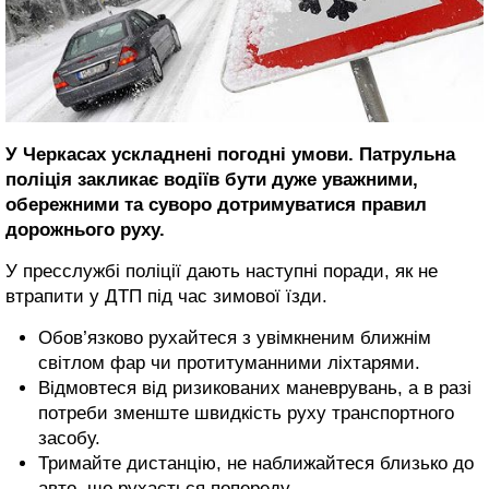
У Черкасах ускладнені погодні умови. Патрульна
поліція закликає водіїв бути дуже уважними,
обережними та суворо дотримуватися правил
дорожнього руху.
У пресслужбі поліції дають наступні поради, як не
втрапити у ДТП під час зимової їзди.
Обов’язково рухайтеся з увімкненим ближнім
світлом фар чи протитуманними ліхтарями.
Відмовтеся від ризикованих маневрувань, а в разі
потреби зменште швидкість руху транспортного
засобу.
Тримайте дистанцію, не наближайтеся близько до
авто, що рухається попереду.