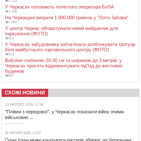
1 131
У Черкасах поховають полеглого оператора БпЛА
1 106
На Черкащині виграли 1 000 000 гривень у “Лото-Забава”
1 082
У центрі Черкас облаштували новий майданчик для
паркування (ФОТО)
912
У Черкасах забудовника зобов’язали розблокувати тротуар
біля майбутнього торговельного центру (ФОТО)
911
Вибоїни глибиною 20-30 см та шириною до 3 метрів: у
Черкасах просять відремонтувати під’їзд до житлових
будинків
887
СХОЖІ НОВИНИ
23 ЛЮТОГО 2026, 17:55
“Плівки з передової”: у Черкасах показали війну очима
військових ...
05 ЛИПНЯ 2026, 13:07
Одна іскра може коштувати гектарів збіжжя: на Черкащині