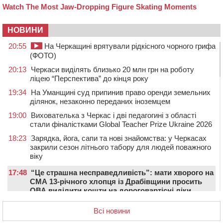
НОВИНИ
20:55
На Черкащині врятували рідкісного чорного грифа
(ФОТО)
20:13
Черкаси виділять близько 20 млн грн на роботу
ліцею “Перспектива” до кінця року
19:34
На Уманщині суд припинив право оренди земельних
ділянок, незаконно переданих іноземцем
19:00
Вихователька з Черкас і дві педагогині з області
стали фіналістками Global Teacher Prize Ukraine 2026
18:23
Зарядка, йога, сапи та нові знайомства: у Черкасах
закрили сезон літнього табору для людей поважного
віку
17:48
“Це страшна несправедливість”: мати хворого на
СМА 13-річного хлопця із Драбівщини просить
ОВА виділити кошти на дороговартісні ліки
17:15
На Уманщині судитимуть колишню очільницю відділу
Всі новини
освіти через закупівлю електрики за завищеною