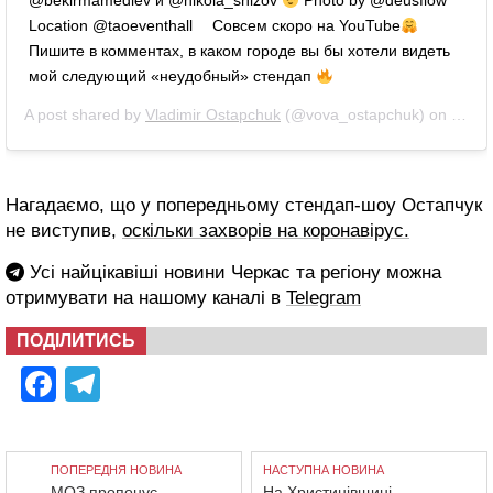
@bekirmamediev и @nikola_snizov
Photo by @deusflow
Location @taoeventhall ⠀ Совсем скоро на YouTube
⠀
Пишите в комментах, в каком городе вы бы хотели видеть
мой следующий «неудобный» стендап
A post shared by
Vladimir Ostapchuk
(@vova_ostapchuk) on
Oct 1
Нагадаємо, що у попередньому стендап-шоу Остапчук
не виступив,
оскільки захворів на коронавірус.
Усі найцікавіші новини Черкас та регіону можна
отримувати на нашому каналі в
Telegram
ПОДІЛИТИСЬ
Facebook
Telegram
ПОПЕРЕДНЯ НОВИНА
НАСТУПНА НОВИНА
МОЗ пропонує
На Христинівщині –