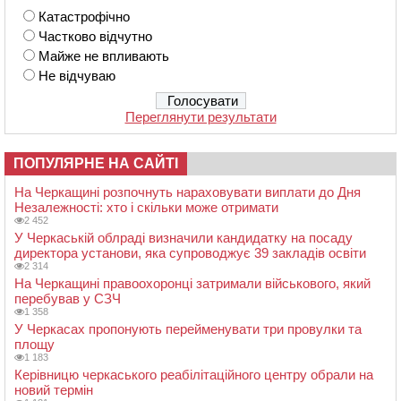
Катастрофічно
Частково відчутно
Майже не впливають
Не відчуваю
Переглянути результати
ПОПУЛЯРНЕ НА САЙТІ
На Черкащині розпочнуть нараховувати виплати до Дня
Незалежності: хто і скільки може отримати
2 452
У Черкаській облраді визначили кандидатку на посаду
директора установи, яка супроводжує 39 закладів освіти
2 314
На Черкащині правоохоронці затримали військового, який
перебував у СЗЧ
1 358
У Черкасах пропонують перейменувати три провулки та
площу
1 183
Керівницю черкаського реабілітаційного центру обрали на
новий термін