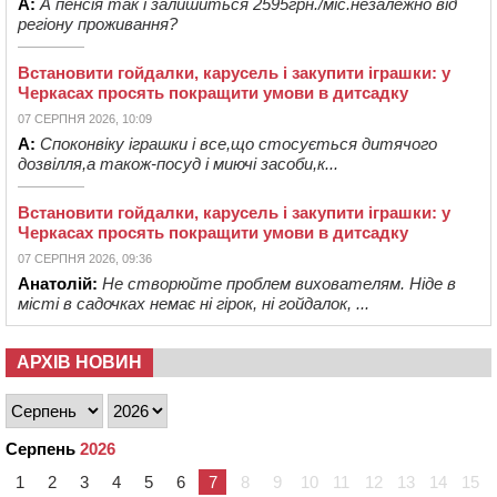
А:
А пенсія так і залишиться 2595грн./міс.незалежно від
регіону проживання?
Встановити гойдалки, карусель і закупити іграшки: у
Черкасах просять покращити умови в дитсадку
07 СЕРПНЯ 2026, 10:09
А:
Споконвіку іграшки і все,що стосується дитячого
дозвілля,а також-посуд і миючі засоби,к...
Встановити гойдалки, карусель і закупити іграшки: у
Черкасах просять покращити умови в дитсадку
07 СЕРПНЯ 2026, 09:36
Анатолій:
Не створюйте проблем вихователям. Ніде в
місті в садочках немає ні гірок, ні гойдалок, ...
АРХІВ НОВИН
Серпень
2026
1
2
3
4
5
6
7
8
9
10
11
12
13
14
15