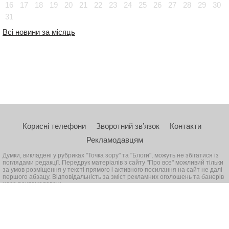
16
17
18
19
20
21
22
23
24
25
26
27
28
29
30
31
Всі новини за місяць
Корисні телефони
Зворотний зв’язок
Контакти
Рекламодавцям
Думки, викладені у рубриках "Точка зору" та "Блоги", можуть не збігатися із
поглядами редакції. Передрук матеріалів з сайту "Про все" можливий тільки
за умов розміщення у тексті прямого і активного посилання на сайт не далі
першого абзацу. Відповідальність за зміст рекламних оголошень та банерів
несе рекламодавець
© 2026, Всі права захищені