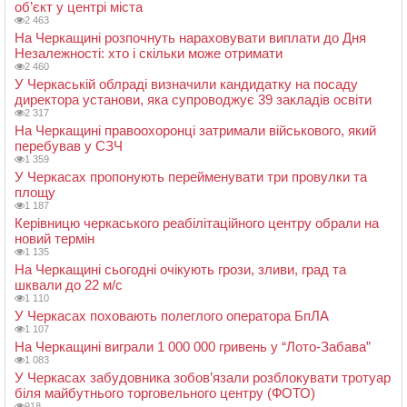
об’єкт у центрі міста
2 463
На Черкащині розпочнуть нараховувати виплати до Дня
Незалежності: хто і скільки може отримати
2 460
У Черкаській облраді визначили кандидатку на посаду
директора установи, яка супроводжує 39 закладів освіти
2 317
На Черкащині правоохоронці затримали військового, який
перебував у СЗЧ
1 359
У Черкасах пропонують перейменувати три провулки та
площу
1 187
Керівницю черкаського реабілітаційного центру обрали на
новий термін
1 135
На Черкащині сьогодні очікують грози, зливи, град та
шквали до 22 м/с
1 110
У Черкасах поховають полеглого оператора БпЛА
1 107
На Черкащині виграли 1 000 000 гривень у “Лото-Забава”
1 083
У Черкасах забудовника зобов’язали розблокувати тротуар
біля майбутнього торговельного центру (ФОТО)
918