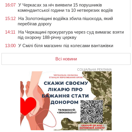
16:07
У Черкасах за ніч виявили 15 порушників
комендантської години та 10 нетверезих водіїв
15:12
На Золотоніщині водійка збила пішохода, який
перебігав дорогу
14:11
На Черкащині прокуратура через суд вимагає взяти
під охорону 188-річну церкву
13:00
У Смілі біля магазину під колесами вантажівки
загинула жінка
Всі новини
11:33
У Черкасах пропонують для приватизації
п’ятиповерховий об’єкт у центрі міста
СОЦІАЛЬНА РЕКЛАМА
10:00
Не вистачає стажу для пенсії: як його докупити та що
потрібно знати
08:23
У Черкасах виявили низку недоліків у гуртожитку, де
проживають ВПО
07 СЕРПНЯ 2026, П'ЯТНИЦЯ
20:55
На Черкащині врятували рідкісного чорного грифа
(ФОТО)
20:13
Черкаси виділять близько 20 млн грн на роботу
ліцею “Перспектива” до кінця року