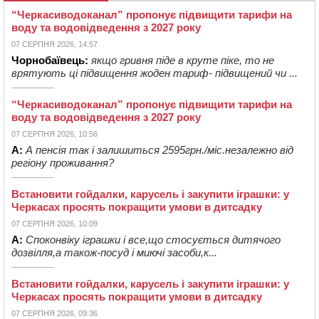
“Черкасиводоканал” пропонує підвищити тарифи на
воду та водовідведення з 2027 року
07 СЕРПНЯ 2026, 14:57
Чорнобаївець:
якщо гривня піде в круте піке, то не
врятують ці підвищення жоден тариф- підвищений чи ...
“Черкасиводоканал” пропонує підвищити тарифи на
воду та водовідведення з 2027 року
07 СЕРПНЯ 2026, 10:56
А:
А пенсія так і залишиться 2595грн./міс.незалежно від
регіону проживання?
Встановити гойдалки, карусель і закупити іграшки: у
Черкасах просять покращити умови в дитсадку
07 СЕРПНЯ 2026, 10:09
А:
Споконвіку іграшки і все,що стосується дитячого
дозвілля,а також-посуд і миючі засоби,к...
Встановити гойдалки, карусель і закупити іграшки: у
Черкасах просять покращити умови в дитсадку
07 СЕРПНЯ 2026, 09:36