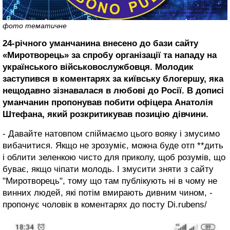
фото тематичне
24-річного уманчанина внесено до бази сайту
«Миротворець» за спробу організації та нападу на
українського військовослужбовця. Молодик
заступився в коментарях за київську блогершу, яка
нещодавно зізнавалася в любові до Росії. В дописі
уманчанин пропонував побити офіцера Анатолія
Штефана, який розкритикував позицію дівчини.
- Давайте натовпом спіймаємо цього вояку і змусимо
вибачитися. Якщо не зрозуміє, можна буде отп **дить
і облити зеленкою чисто для приколу, щоб розумів, що
буває, якщо чіпати молодь. І змусити зняти з сайту
"Миротворець", тому що там публікують ні в чому не
винних людей, які потім вмирають дивним чином, -
пропонує чоловік в коментарях до посту Di.rubens/