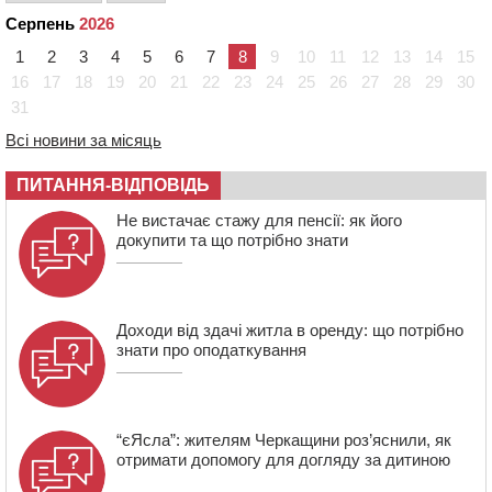
15:05
На Звенигородщині, попри заборону міськради,
Серпень
2026
проведуть “Ше.Fest”
1
2
3
4
5
6
7
8
9
10
11
12
13
14
15
14:31
У Каневі аномальна спека призвела до перебоїв у
роботі електромереж та комунальних служб
16
17
18
19
20
21
22
23
24
25
26
27
28
29
30
31
14:02
На Черкащині намолотили перший мільйон тонн
зерна нового врожаю
Всі новини за місяць
13:40
На Кам’янщині сталася масштабна пожежа
сміттєзвалища
ПИТАННЯ-ВІДПОВІДЬ
13:26
На Черкащині сьогодні очікують грози, зливи, град та
Не вистачає стажу для пенсії: як його
шквали до 22 м/с
докупити та що потрібно знати
Доходи від здачі житла в оренду: що потрібно
знати про оподаткування
“єЯсла”: жителям Черкащини роз’яснили, як
отримати допомогу для догляду за дитиною