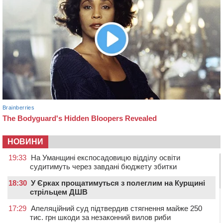
НОВИНИ
19:33
На Уманщині експосадовицю відділу освіти
судитимуть через завдані бюджету збитки
18:30
У Єрках прощатимуться з полеглим на Курщині
стрільцем ДШВ
17:29
Апеляційний суд підтвердив стягнення майже 250
тис. грн шкоди за незаконний вилов риби