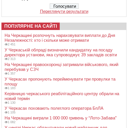
Переглянути результати
ПОПУЛЯРНЕ НА САЙТІ
На Черкащині розпочнуть нараховувати виплати до Дня
Незалежності: хто і скільки може отримати
2 451
У Черкаській облраді визначили кандидатку на посаду
директора установи, яка супроводжує 39 закладів освіти
2 313
На Черкащині правоохоронці затримали військового, який
перебував у СЗЧ
1 357
У Черкасах пропонують перейменувати три провулки та
площу
1 183
Керівницю черкаського реабілітаційного центру обрали на
новий термін
1 130
У Черкасах поховають полеглого оператора БпЛА
1 105
На Черкащині виграли 1 000 000 гривень у “Лото-Забава”
1 082
У центрі Черкас облаштували новий майданчик для