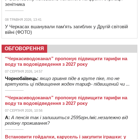
зенітника
08 ТРАВНЯ 2026, 13:41
У Черкасах вшанували пам’ять загиблих у Другій світовій
війні (ФОТО)
ОБГОВОРЕННЯ
“Черкасиводоканал” пропонує підвищити тарифи на
воду та водовідведення з 2027 року
07 СЕРПНЯ 2026, 14:57
Чорнобаївець:
якщо гривня піде в круте піке, то не
врятують ці підвищення жоден тариф- підвищений чи ...
“Черкасиводоканал” пропонує підвищити тарифи на
воду та водовідведення з 2027 року
07 СЕРПНЯ 2026, 10:56
А:
А пенсія так і залишиться 2595грн./міс.незалежно від
регіону проживання?
Встановити гойдалки, карусель і закупити іграшки: у