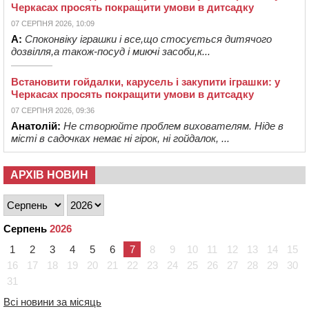
Черкасах просять покращити умови в дитсадку
07 СЕРПНЯ 2026, 10:09
А:
Споконвіку іграшки і все,що стосується дитячого
дозвілля,а також-посуд і миючі засоби,к...
Встановити гойдалки, карусель і закупити іграшки: у
Черкасах просять покращити умови в дитсадку
07 СЕРПНЯ 2026, 09:36
Анатолій:
Не створюйте проблем вихователям. Ніде в
місті в садочках немає ні гірок, ні гойдалок, ...
АРХІВ НОВИН
Серпень
2026
1
2
3
4
5
6
7
8
9
10
11
12
13
14
15
16
17
18
19
20
21
22
23
24
25
26
27
28
29
30
31
Всі новини за місяць