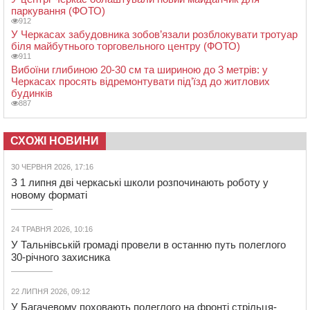
паркування (ФОТО)
912
У Черкасах забудовника зобов’язали розблокувати тротуар
біля майбутнього торговельного центру (ФОТО)
911
Вибоїни глибиною 20-30 см та шириною до 3 метрів: у
Черкасах просять відремонтувати під’їзд до житлових
будинків
887
СХОЖІ НОВИНИ
30 ЧЕРВНЯ 2026, 17:16
З 1 липня дві черкаські школи розпочинають роботу у
новому форматі
24 ТРАВНЯ 2026, 10:16
У Тальнівській громаді провели в останню путь полеглого
30-річного захисника
22 ЛИПНЯ 2026, 09:12
У Багачевому поховають полеглого на фронті стрільця-