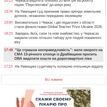
20:13
Черкаси виділять близько 20 млн грн на роботу
ліцею “Перспектива” до кінця року
19:34
На Уманщині суд припинив право оренди земельних
ділянок, незаконно переданих іноземцем
19:00
Вихователька з Черкас і дві педагогині з області
стали фіналістками Global Teacher Prize Ukraine 2026
18:23
Зарядка, йога, сапи та нові знайомства: у Черкасах
закрили сезон літнього табору для людей поважного
віку
17:48
“Це страшна несправедливість”: мати хворого на
СМА 13-річного хлопця із Драбівщини просить
ОВА виділити кошти на дороговартісні ліки
17:15
На Уманщині судитимуть колишню очільницю відділу
освіти через закупівлю електрики за завищеною
ціною
Всі новини
16:40
У Черкасах провели в останню путь двох
загиблих воїнів
СОЦІАЛЬНА РЕКЛАМА
16:07
До 1 вересня у Черкасах оновлюють дорожню
розмітку біля навчальних закладів (ФОТОФАКТ)
15:39
На честь загиблого захисника і чемпіона світу в