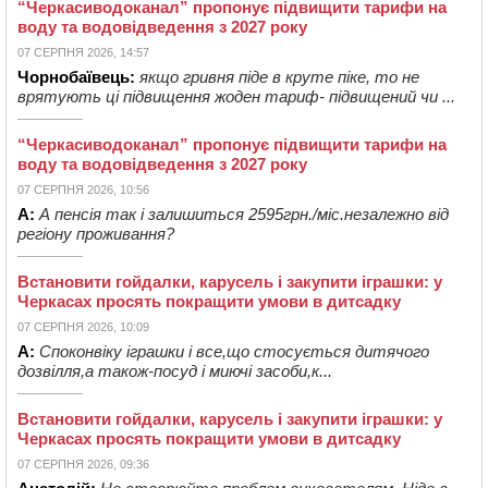
“Черкасиводоканал” пропонує підвищити тарифи на
воду та водовідведення з 2027 року
07 СЕРПНЯ 2026, 14:57
Чорнобаївець:
якщо гривня піде в круте піке, то не
врятують ці підвищення жоден тариф- підвищений чи ...
“Черкасиводоканал” пропонує підвищити тарифи на
воду та водовідведення з 2027 року
07 СЕРПНЯ 2026, 10:56
А:
А пенсія так і залишиться 2595грн./міс.незалежно від
регіону проживання?
Встановити гойдалки, карусель і закупити іграшки: у
Черкасах просять покращити умови в дитсадку
07 СЕРПНЯ 2026, 10:09
А:
Споконвіку іграшки і все,що стосується дитячого
дозвілля,а також-посуд і миючі засоби,к...
Встановити гойдалки, карусель і закупити іграшки: у
Черкасах просять покращити умови в дитсадку
07 СЕРПНЯ 2026, 09:36