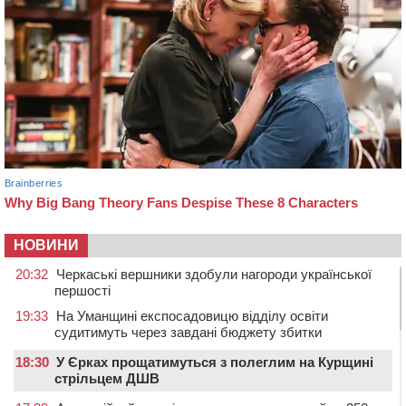
НОВИНИ
20:32
Черкаські вершники здобули нагороди української
першості
19:33
На Уманщині експосадовицю відділу освіти
судитимуть через завдані бюджету збитки
18:30
У Єрках прощатимуться з полеглим на Курщині
стрільцем ДШВ