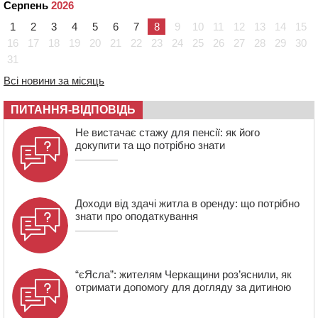
Серпень
2026
Черкасах відкрили спортивно-реабілітаційний центр
1
2
3
4
5
6
7
8
9
10
11
12
13
14
15
15:05
На Звенигородщині, попри заборону міськради,
проведуть “Ше.Fest”
16
17
18
19
20
21
22
23
24
25
26
27
28
29
30
31
14:31
У Каневі аномальна спека призвела до перебоїв у
роботі електромереж та комунальних служб
Всі новини за місяць
14:02
На Черкащині намолотили перший мільйон тонн
зерна нового врожаю
ПИТАННЯ-ВІДПОВІДЬ
13:40
На Кам’янщині сталася масштабна пожежа
Не вистачає стажу для пенсії: як його
сміттєзвалища
докупити та що потрібно знати
Доходи від здачі житла в оренду: що потрібно
знати про оподаткування
“єЯсла”: жителям Черкащини роз’яснили, як
отримати допомогу для догляду за дитиною