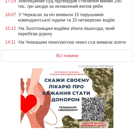
17:29
Апеляційний суд підтвердив стягнення майже 250
тис. грн шкоди за незаконний вилов риби
16:07
У Черкасах за ніч виявили 15 порушників
комендантської години та 10 нетверезих водіїв
15:12
На Золотоніщині водійка збила пішохода, який
перебігав дорогу
14:11
На Черкащині прокуратура через суд вимагає взяти
під охорону 188-річну церкву
Всі новини
13:00
У Смілі біля магазину під колесами вантажівки
загинула жінка
СОЦІАЛЬНА РЕКЛАМА
11:33
У Черкасах пропонують для приватизації
п’ятиповерховий об’єкт у центрі міста
10:00
Не вистачає стажу для пенсії: як його докупити та що
потрібно знати
08:23
У Черкасах виявили низку недоліків у гуртожитку, де
проживають ВПО
07 СЕРПНЯ 2026, П'ЯТНИЦЯ
20:55
На Черкащині врятували рідкісного чорного грифа
(ФОТО)
20:13
Черкаси виділять близько 20 млн грн на роботу