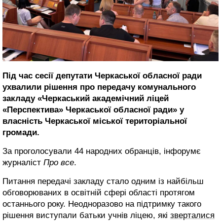
Під час сесії депутати Черкаської обласної ради
ухвалили рішення про передачу комунального
закладу «Черкаський академічний ліцей
«Перспектива» Черкаської обласної ради» у
власність Черкаської міської територіальної
громади.
За проголосували 44 народних обранців, інфорумє
журналіст
Про все
.
Питання передачі закладу стало одним із найбільш
обговорюваних в освітній сфері області протягом
останнього року. Неодноразово на підтримку такого
рішення виступали батьки учнів ліцею, які
зверталися