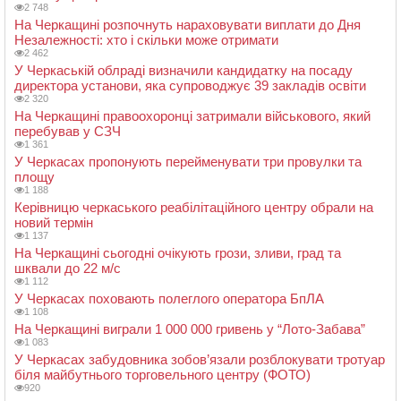
2 748
На Черкащині розпочнуть нараховувати виплати до Дня
Незалежності: хто і скільки може отримати
2 462
У Черкаській облраді визначили кандидатку на посаду
директора установи, яка супроводжує 39 закладів освіти
2 320
На Черкащині правоохоронці затримали військового, який
перебував у СЗЧ
1 361
У Черкасах пропонують перейменувати три провулки та
площу
1 188
Керівницю черкаського реабілітаційного центру обрали на
новий термін
1 137
На Черкащині сьогодні очікують грози, зливи, град та
шквали до 22 м/с
1 112
У Черкасах поховають полеглого оператора БпЛА
1 108
На Черкащині виграли 1 000 000 гривень у “Лото-Забава”
1 083
У Черкасах забудовника зобов’язали розблокувати тротуар
біля майбутнього торговельного центру (ФОТО)
920