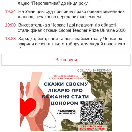
ліцею “Перспектива” до кінця року
19:34
На Уманщині суд припинив право оренди земельних
ділянок, незаконно переданих іноземцем
19:00
Вихователька з Черкас і дві педагогині з області
стали фіналістками Global Teacher Prize Ukraine 2026
18:23
Зарядка, йога, сапи та нові знайомства: у Черкасах
закрили сезон літнього табору для людей поважного
віку
17:48
“Це страшна несправедливість”: мати хворого на
Всі новини
СМА 13-річного хлопця із Драбівщини просить
ОВА виділити кошти на дороговартісні ліки
СОЦІАЛЬНА РЕКЛАМА
17:15
На Уманщині судитимуть колишню очільницю відділу
освіти через закупівлю електрики за завищеною
ціною
16:40
У Черкасах провели в останню путь двох
загиблих воїнів
16:07
До 1 вересня у Черкасах оновлюють дорожню
розмітку біля навчальних закладів (ФОТОФАКТ)
15:39
На честь загиблого захисника і чемпіона світу в