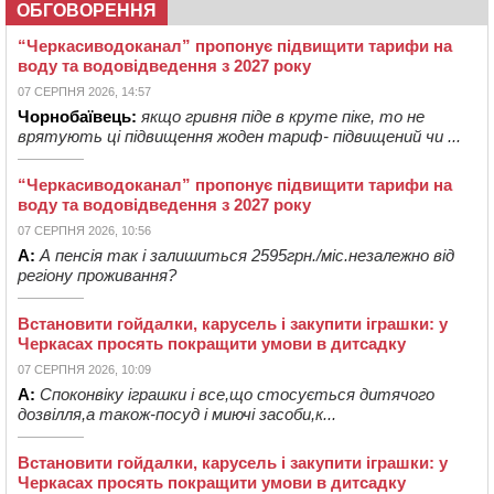
ОБГОВОРЕННЯ
“Черкасиводоканал” пропонує підвищити тарифи на
воду та водовідведення з 2027 року
07 СЕРПНЯ 2026, 14:57
Чорнобаївець:
якщо гривня піде в круте піке, то не
врятують ці підвищення жоден тариф- підвищений чи ...
“Черкасиводоканал” пропонує підвищити тарифи на
воду та водовідведення з 2027 року
07 СЕРПНЯ 2026, 10:56
А:
А пенсія так і залишиться 2595грн./міс.незалежно від
регіону проживання?
Встановити гойдалки, карусель і закупити іграшки: у
Черкасах просять покращити умови в дитсадку
07 СЕРПНЯ 2026, 10:09
А:
Споконвіку іграшки і все,що стосується дитячого
дозвілля,а також-посуд і миючі засоби,к...
Встановити гойдалки, карусель і закупити іграшки: у
Черкасах просять покращити умови в дитсадку