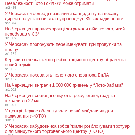
Незалежності: хто і скільки може отримати
2 455
У Черкаській облраді визначили кандидатку на посаду
директора установи, яка супроводжує 39 закладів освіти
2 314
На Черкащині правоохоронці затримали військового, який
перебував у СЗЧ
1 359
У Черкасах пропонують перейменувати три провулки та
площу
1 184
Керівницю черкаського реабілітаційного центру обрали на
новий термін
1 132
У Черкасах поховають полеглого оператора БпЛА
1 107
На Черкащині виграли 1 000 000 гривень у “Лото-Забава”
1 082
На Черкащині сьогодні очікують грози, зливи, град та
шквали до 22 м/с
1 024
У центрі Черкас облаштували новий майданчик для
паркування (ФОТО)
913
У Черкасах забудовника зобов’язали розблокувати тротуар
біля майбутнього торговельного центру (ФОТО)