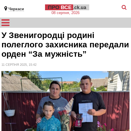
ПРО
ВСЕ
.ck.ua
Черкаси
08 серпня, 2026
У Звенигородці родині
полеглого захисника передали
орден “За мужність”
11 СЕРПНЯ 2025, 15:42