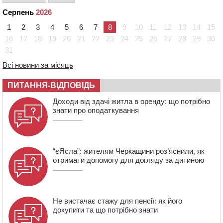
пропустивши інший кросовер
Серпень
2026
09:42
“Черкасиводоканал” пропонує підвищити
1
2
3
4
5
6
7
8
9
10
11
12
13
14
15
тарифи на воду та водовідведення з 2027 року
16
17
18
19
20
21
22
23
24
25
26
27
28
29
30
09:08
Встановити гойдалки, карусель і закупити іграшки: у
31
Черкасах просять покращити умови в дитсадку
Всі новини за місяць
08:22
“На щиті” у Чорнобаївську громаду повертається
полеглий біля Кліщіївки воїн
ПИТАННЯ-ВІДПОВІДЬ
07:30
Понад 968 мільйонів гривень земельного податку
Доходи від здачі житла в оренду: що потрібно
сплатили на Черкащині
знати про оподаткування
“єЯсла”: жителям Черкащини роз’яснили, як
отримати допомогу для догляду за дитиною
Не вистачає стажу для пенсії: як його
докупити та що потрібно знати