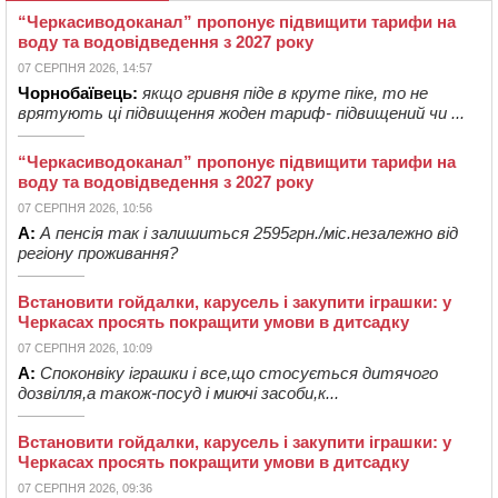
“Черкасиводоканал” пропонує підвищити тарифи на
воду та водовідведення з 2027 року
07 СЕРПНЯ 2026, 14:57
Чорнобаївець:
якщо гривня піде в круте піке, то не
врятують ці підвищення жоден тариф- підвищений чи ...
“Черкасиводоканал” пропонує підвищити тарифи на
воду та водовідведення з 2027 року
07 СЕРПНЯ 2026, 10:56
А:
А пенсія так і залишиться 2595грн./міс.незалежно від
регіону проживання?
Встановити гойдалки, карусель і закупити іграшки: у
Черкасах просять покращити умови в дитсадку
07 СЕРПНЯ 2026, 10:09
А:
Споконвіку іграшки і все,що стосується дитячого
дозвілля,а також-посуд і миючі засоби,к...
Встановити гойдалки, карусель і закупити іграшки: у
Черкасах просять покращити умови в дитсадку
07 СЕРПНЯ 2026, 09:36