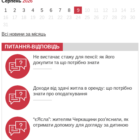
Серпень
2026
ОВА виділити кошти на дороговартісні ліки
1
2
3
4
5
6
7
8
9
10
11
12
13
14
15
17:15
На Уманщині судитимуть колишню очільницю відділу
16
17
18
19
20
21
22
23
24
25
26
27
28
29
30
освіти через закупівлю електрики за завищеною
31
ціною
Всі новини за місяць
16:40
У Черкасах провели в останню путь двох
загиблих воїнів
ПИТАННЯ-ВІДПОВІДЬ
16:07
До 1 вересня у Черкасах оновлюють дорожню
Не вистачає стажу для пенсії: як його
розмітку біля навчальних закладів (ФОТОФАКТ)
докупити та що потрібно знати
15:39
На честь загиблого захисника і чемпіона світу в
Черкасах відкрили спортивно-реабілітаційний центр
Доходи від здачі житла в оренду: що потрібно
знати про оподаткування
“єЯсла”: жителям Черкащини роз’яснили, як
отримати допомогу для догляду за дитиною