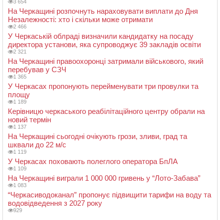
3 654
На Черкащині розпочнуть нараховувати виплати до Дня
Незалежності: хто і скільки може отримати
2 466
У Черкаській облраді визначили кандидатку на посаду
директора установи, яка супроводжує 39 закладів освіти
2 321
На Черкащині правоохоронці затримали військового, який
перебував у СЗЧ
1 365
У Черкасах пропонують перейменувати три провулки та
площу
1 189
Керівницю черкаського реабілітаційного центру обрали на
новий термін
1 137
На Черкащині сьогодні очікують грози, зливи, град та
шквали до 22 м/с
1 119
У Черкасах поховають полеглого оператора БпЛА
1 109
На Черкащині виграли 1 000 000 гривень у “Лото-Забава”
1 083
“Черкасиводоканал” пропонує підвищити тарифи на воду та
водовідведення з 2027 року
929