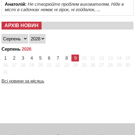
Анатолій:
Не створюйте проблем вихователям. Ніде в
місті в садочках немає ні гірок, ні гойдалок, ...
АРХІВ НОВИН
Серпень
2026
1
2
3
4
5
6
7
8
9
10
11
12
13
14
15
16
17
18
19
20
21
22
23
24
25
26
27
28
29
30
31
Всі новини за місяць