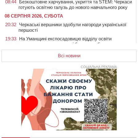
08:44
Безкоштовне харчування, укриття та STEM: Черкаси
готують освітню галузь до нового навчального року
08 СЕРПНЯ 2026, СУБОТА
20:32
Черкаські вершники здобули нагороди української
першості
19:33
На Уманщині експосадовицю відділу освіти
судитимуть через завдані бюджету збитки
18:30
У Єрках прощатимуться з полеглим на Курщині
Всі новини
стрільцем ДШВ
СОЦІАЛЬНА РЕКЛАМА
17:29
Апеляційний суд підтвердив стягнення майже 250
тис. грн шкоди за незаконний вилов риби
16:07
У Черкасах за ніч виявили 15 порушників
комендантської години та 10 нетверезих водіїв
15:12
На Золотоніщині водійка збила пішохода, який
перебігав дорогу
14:11
На Черкащині прокуратура через суд вимагає взяти
під охорону 188-річну церкву
13:00
У Смілі біля магазину під колесами вантажівки
загинула жінка