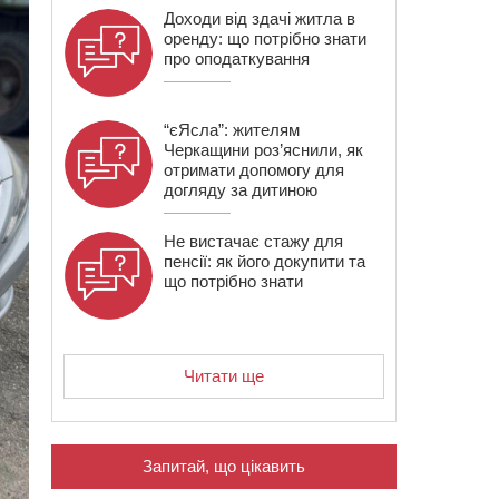
Доходи від здачі житла в
оренду: що потрібно знати
про оподаткування
“єЯсла”: жителям
Черкащини роз’яснили, як
отримати допомогу для
догляду за дитиною
Не вистачає стажу для
пенсії: як його докупити та
що потрібно знати
Читати ще
Запитай, що цікавить