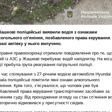
Жашкові поліцейські виявили водія з ознаками
когольного сп'яніння, позбавленого права керування.
азі автівку у нього вилучено.
травня правоохоронці отримали повідомлення про те, що
ій із АЗС у Жашкові перебуває водій напідпитку. На міс
ії прибула група реагування патрульної поліції.
 час спілкування з 27-річним водієм автомобіля Hyundai
ata поліцейські помітили явні ознаки алкогольного
яніння. Крім того, з’ясувалося, що чоловік уже був
збавлений права керування транспортними засобами за
енням суду. Від проходження огляду на стан сп’яніння в
егорично відмовився у присутності свідків.