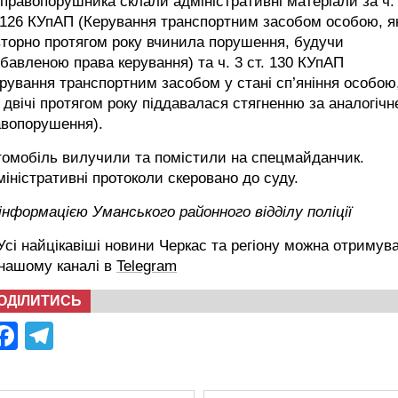
правопорушника склали адміністративні матеріали за ч.
 126 КУпАП (Керування транспортним засобом особою, я
торно протягом року вчинила порушення, будучи
бавленою права керування) та ч. 3 ст. 130 КУпАП
рування транспортним засобом у стані сп’яніння особою
 двічі протягом року піддавалася стягненню за аналогічн
авопорушення).
томобіль вилучили та помістили на спецмайданчик.
іністративні протоколи скеровано до суду.
інформацією Уманського районного відділу поліції
сі найцікавіші новини Черкас та регіону можна отримув
 нашому каналі в
Telegram
ОДІЛИТИСЬ
Facebook
Telegram