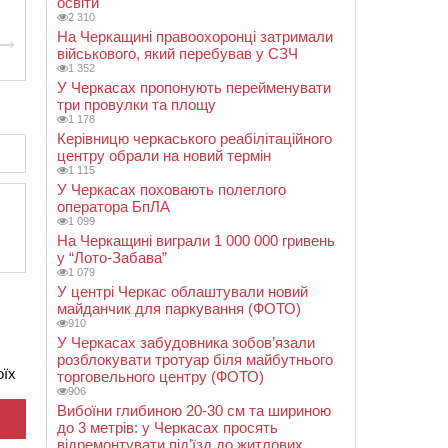
освіти
2 310
На Черкащині правоохоронці затримали
військового, який перебував у СЗЧ
1 352
У Черкасах пропонують перейменувати
три провулки та площу
1 178
Керівницю черкаського реабілітаційного
центру обрали на новий термін
1 115
У Черкасах поховають полеглого
оператора БпЛА
1 099
На Черкащині виграли 1 000 000 гривень
у “Лото-Забава”
1 079
У центрі Черкас облаштували новий
майданчик для паркування (ФОТО)
910
У Черкасах забудовника зобов’язали
розблокувати тротуар біля майбутнього
оїх
торговельного центру (ФОТО)
906
Вибоїни глибиною 20-30 см та шириною
до 3 метрів: у Черкасах просять
відремонтувати під’їзд до житлових