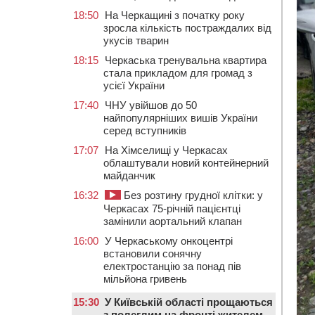
18:50
На Черкащині з початку року
зросла кількість постраждалих від
укусів тварин
18:15
Черкаська тренувальна квартира
стала прикладом для громад з
усієї України
17:40
ЧНУ увійшов до 50
найпопулярніших вишів України
серед вступників
17:07
На Хімселищі у Черкасах
облаштували новий контейнерний
майданчик
16:32
Без розтину грудної клітки: у
Черкасах 75-річній пацієнтці
замінили аортальний клапан
16:00
У Черкаському онкоцентрі
встановили сонячну
електростанцію за понад пів
мільйона гривень
15:30
У Київській області прощаються
з полеглим на фронті жителем