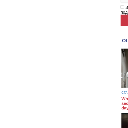
З
под