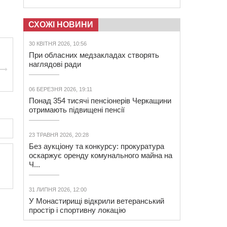
СХОЖІ НОВИНИ
30 КВІТНЯ 2026, 10:56
При обласних медзакладах створять
наглядові ради
06 БЕРЕЗНЯ 2026, 19:11
Понад 354 тисячі пенсіонерів Черкащини
отримають підвищені пенсії
23 ТРАВНЯ 2026, 20:28
Без аукціону та конкурсу: прокуратура
оскаржує оренду комунального майна на
Ч...
31 ЛИПНЯ 2026, 12:00
У Монастирищі відкрили ветеранський
простір і спортивну локацію