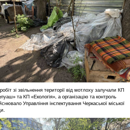
робіт зі звільнення території від мотлоху залучали КП
луаш» та КП «Екологія», а організацію та контроль
йснювало Управління інспектування Черкаської міської
и.