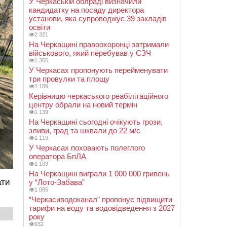
У Черкаській облраді визначили
кандидатку на посаду директора
установи, яка супроводжує 39 закладів
освіти
2 321
На Черкащині правоохоронці затримали
військового, який перебував у СЗЧ
1 365
У Черкасах пропонують перейменувати
три провулки та площу
1 189
Керівницю черкаського реабілітаційного
центру обрали на новий термін
1 139
На Черкащині сьогодні очікують грози,
зливи, град та шквали до 22 м/с
1 119
У Черкасах поховають полеглого
оператора БпЛА
1 109
На Черкащині виграли 1 000 000 гривень
ати
у “Лото-Забава”
1 085
“Черкасиводоканал” пропонує підвищити
тарифи на воду та водовідведення з 2027
року
932