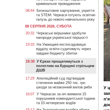
кримінальне провадження
08:44
Безкоштовне харчування, укриття
та STEM: Черкаси готують освітню
галузь до нового навчального року
08 СЕРПНЯ 2026, СУБОТА
20:32
Черкаські вершники здобули
нагороди української першості
19:33
На Уманщині експосадовицю
відділу освіти судитимуть через
завдані бюджету збитки
18:30
У Єрках прощатимуться з
полеглим на Курщині стрільцем
ДШВ
17:29
Апеляційний суд підтвердив
стягнення майже 250 тис. грн
шкоди за незаконний вилов риби
У 
зах
16:07
У Черкасах за ніч виявили 15
порушників комендантської години
п’
та 10 нетверезих водіїв
до
15:12
На Золотоніщині водійка збила