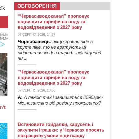
ОБГОВОРЕННЯ
оїх
“Черкасиводоканал” пропонує
підвищити тарифи на воду та
водовідведення з 2027 року
07 СЕРПНЯ 2026, 14:57
ЛАМА
ЛАМА
Чорнобаївець:
якщо гривня піде в
круте піке, то не врятують ці
підвищення жоден тариф- підвищений
чи ...
“Черкасиводоканал” пропонує
підвищити тарифи на воду та
водовідведення з 2027 року
07 СЕРПНЯ 2026, 10:56
А:
А пенсія так і залишиться 2595грн./
міс.незалежно від регіону проживання?
Встановити гойдалки, карусель і
закупити іграшки: у Черкасах просять
покращити умови в дитсадку