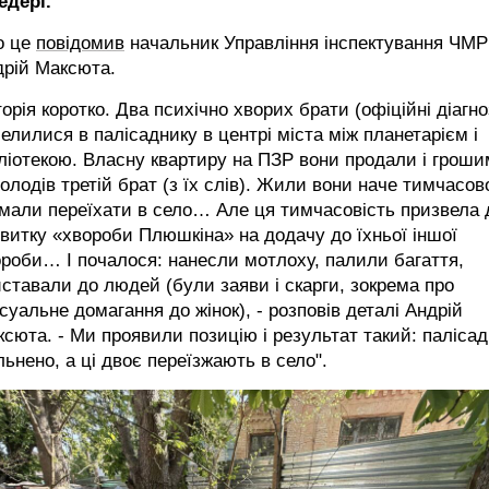
едері.
о це
повідомив
начальник Управління інспектування ЧМР
дрій Максюта.
торія коротко. Два психічно хворих брати (офіційні діагно
елилися в палісаднику в центрі міста між планетарієм і
ліотекою. Власну квартиру на ПЗР вони продали і грош
олодів третій брат (з їх слів). Жили вони наче тимчасов
мали переїхати в село… Але ця тимчасовість призвела 
витку «хвороби Плюшкіна» на додачу до їхньої іншої
роби… І почалося: нанесли мотлоху, палили багаття,
ставали до людей (були заяви і скарги, зокрема про
суальне домагання до жінок), - розповів деталі Андрій
сюта. - Ми проявили позицію і результат такий: паліса
льнено, а ці двоє переїзжають в село".