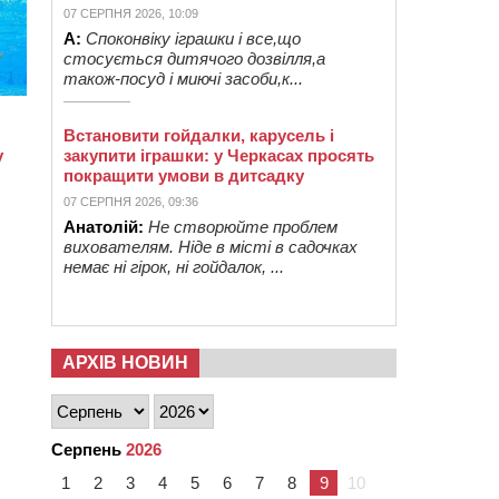
07 СЕРПНЯ 2026, 10:09
А:
Споконвіку іграшки і все,що
стосується дитячого дозвілля,а
також-посуд і миючі засоби,к...
Встановити гойдалки, карусель і
закупити іграшки: у Черкасах просять
покращити умови в дитсадку
07 СЕРПНЯ 2026, 09:36
Анатолій:
Не створюйте проблем
вихователям. Ніде в місті в садочках
немає ні гірок, ні гойдалок, ...
АРХІВ НОВИН
Серпень
2026
1
2
3
4
5
6
7
8
9
10