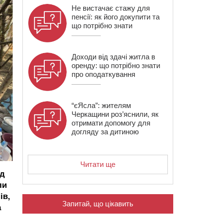
Не вистачає стажу для
пенсії: як його докупити та
що потрібно знати
Доходи від здачі житла в
оренду: що потрібно знати
про оподаткування
“єЯсла”: жителям
Черкащини роз’яснили, як
отримати допомогу для
догляду за дитиною
Читати ще
ід
ли
ів,
Запитай, що цікавить
а