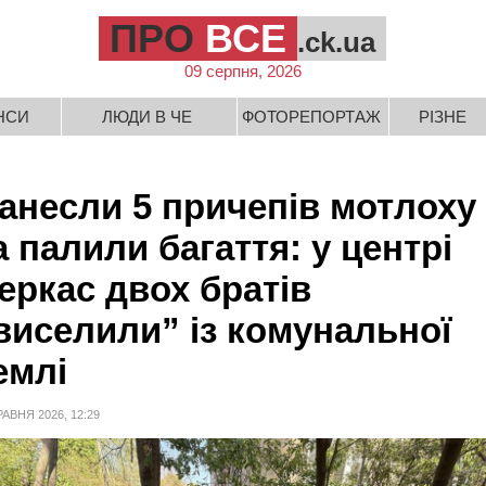
ПРО
ВСЕ
.ck.ua
09 серпня, 2026
НСИ
ЛЮДИ В ЧЕ
ФОТОРЕПОРТАЖ
РІЗНЕ
анесли 5 причепів мотлоху
а палили багаття: у центрі
еркас двох братів
виселили” із комунальної
емлі
РАВНЯ 2026, 12:29