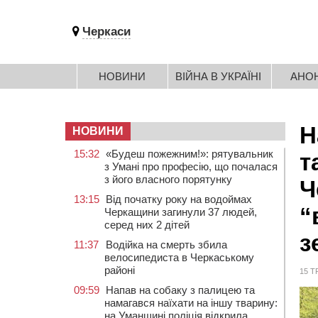
Черкаси
НОВИНИ
ВІЙНА В УКРАЇНІ
АНО
Н
НОВИНИ
15:32
«Будеш пожежним!»: рятувальник
т
з Умані про професію, що почалася
з його власного порятунку
Ч
13:15
Від початку року на водоймах
“
Черкащини загинули 37 людей,
серед них 2 дітей
з
11:37
Водійка на смерть збила
велосипедиста в Черкаському
районі
15 Т
09:59
Напав на собаку з палицею та
намагався наїхати на іншу тварину:
на Уманщині поліція відкрила