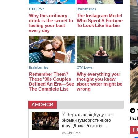
16:40
У Черкасах провели в останню
путь двох загиблих воїнів
16:07
До 1 вересня у Черкасах
оновлюють дорожню розмітку біля
навчальних закладів (ФОТОФАКТ)
АНОНСИ
У
У Черкасах відбудуться
на
зйомки гумористичного
шоу “Двіж: Розгони” ...
П
03 СЕРПНЯ