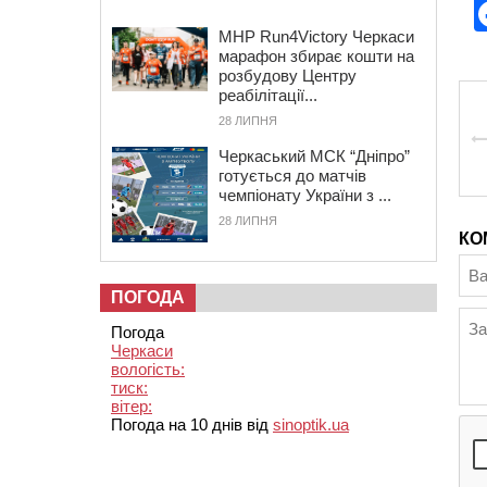
MHP Run4Victory Черкаси
марафон збирає кошти на
розбудову Центру
реабілітації...
28 ЛИПНЯ
Черкаський МСК “Дніпро”
готується до матчів
чемпіонату України з ...
28 ЛИПНЯ
КО
ПОГОДА
Погода
Черкаси
вологість:
тиск:
вітер:
Погода на 10 днів від
sinoptik.ua