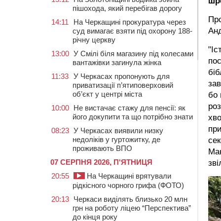
шр
пішохода, який перебігав дорогу
Пр
14:11
На Черкащині прокуратура через
Ан
суд вимагає взяти під охорону 188-
річну церкву
"Іс
13:00
У Смілі біля магазину під колесами
пос
вантажівки загинула жінка
біб
11:33
У Черкасах пропонують для
зав
приватизації п’ятиповерховий
об’єкт у центрі міста
бо 
роз
10:00
Не вистачає стажу для пенсії: як
його докупити та що потрібно знати
хво
при
08:23
У Черкасах виявили низку
недоліків у гуртожитку, де
сек
проживають ВПО
Мак
07 СЕРПНЯ 2026, П'ЯТНИЦЯ
зві
20:55
На Черкащині врятували
рідкісного чорного грифа (ФОТО)
20:13
Черкаси виділять близько 20 млн
грн на роботу ліцею “Перспектива”
до кінця року