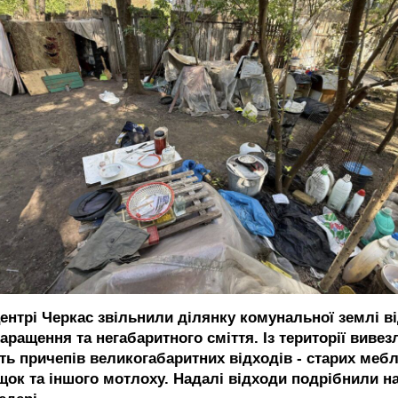
центрі Черкас звільнили ділянку комунальної землі в
аращення та негабаритного сміття. Із території вивез
ять причепів великогабаритних відходів - старих мебл
щок та іншого мотлоху. Надалі відходи подрібнили н