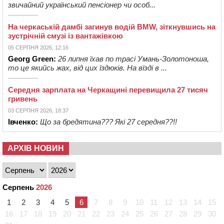
звичайний український пенсіонер чи особ...
На черкаській дамбі загинув водій BMW, зіткнувшись на
зустрічній смузі із вантажівкою
05 СЕРПНЯ 2026, 12:16
Georg Green:
26 липня їхав по трасі Умань-Золотоноша,
то це якийсь жах, від цих їздюків. На вїзді в ...
Середня зарплата на Черкащині перевищила 27 тисяч
гривень
03 СЕРПНЯ 2026, 18:37
Івченко:
Що за бредятина??? Які 27 середня??!!
АРХІВ НОВИН
Серпень
2026
1
2
3
4
5
6
7
8
9
10
11
12
13
14
15
16
17
18
19
20
21
22
23
24
25
26
27
28
29
30