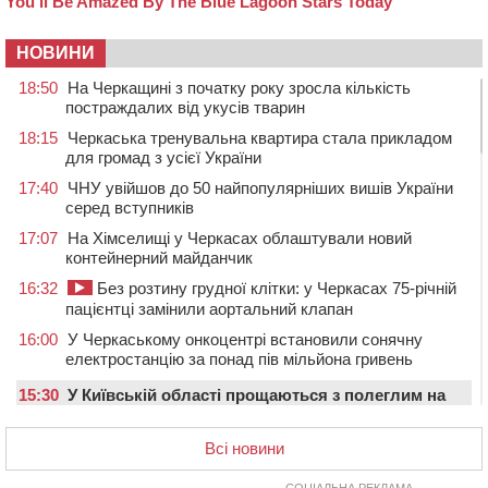
НОВИНИ
18:50
На Черкащині з початку року зросла кількість
постраждалих від укусів тварин
18:15
Черкаська тренувальна квартира стала прикладом
для громад з усієї України
17:40
ЧНУ увійшов до 50 найпопулярніших вишів України
серед вступників
17:07
На Хімселищі у Черкасах облаштували новий
контейнерний майданчик
16:32
Без розтину грудної клітки: у Черкасах 75-річній
пацієнтці замінили аортальний клапан
16:00
У Черкаському онкоцентрі встановили сонячну
електростанцію за понад пів мільйона гривень
15:30
У Київській області прощаються з полеглим на
фронті жителем Монастирищини
Всі новини
14:53
У Черкасах містяни через нову скляну зупинку і
вирізані дерева потерпають від спеки: Бондаренко