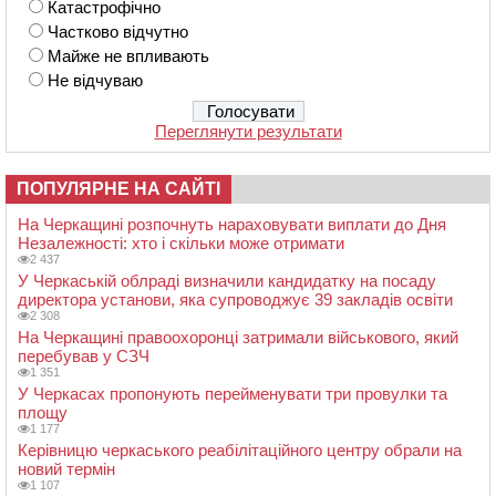
Катастрофічно
Частково відчутно
Майже не впливають
Не відчуваю
Переглянути результати
ПОПУЛЯРНЕ НА САЙТІ
На Черкащині розпочнуть нараховувати виплати до Дня
Незалежності: хто і скільки може отримати
2 437
У Черкаській облраді визначили кандидатку на посаду
директора установи, яка супроводжує 39 закладів освіти
2 308
На Черкащині правоохоронці затримали військового, який
перебував у СЗЧ
1 351
У Черкасах пропонують перейменувати три провулки та
площу
1 177
Керівницю черкаського реабілітаційного центру обрали на
новий термін
1 107