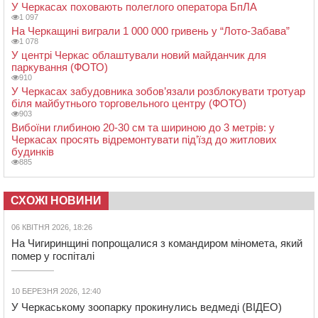
У Черкасах поховають полеглого оператора БпЛА
1 097
На Черкащині виграли 1 000 000 гривень у “Лото-Забава”
1 078
У центрі Черкас облаштували новий майданчик для
паркування (ФОТО)
910
У Черкасах забудовника зобов’язали розблокувати тротуар
біля майбутнього торговельного центру (ФОТО)
903
Вибоїни глибиною 20-30 см та шириною до 3 метрів: у
Черкасах просять відремонтувати під’їзд до житлових
будинків
885
СХОЖІ НОВИНИ
06 КВІТНЯ 2026, 18:26
На Чигиринщині попрощалися з командиром міномета, який
помер у госпіталі
10 БЕРЕЗНЯ 2026, 12:40
У Черкаському зоопарку прокинулись ведмеді (ВІДЕО)