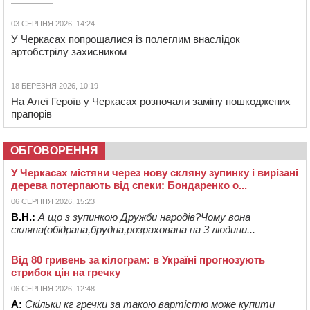
03 СЕРПНЯ 2026, 14:24
У Черкасах попрощалися із полеглим внаслідок
артобстрілу захисником
18 БЕРЕЗНЯ 2026, 10:19
На Алеї Героїв у Черкасах розпочали заміну пошкоджених
прапорів
ОБГОВОРЕННЯ
У Черкасах містяни через нову скляну зупинку і вирізані
дерева потерпають від спеки: Бондаренко о...
06 СЕРПНЯ 2026, 15:23
В.Н.:
А що з зупинкою Дружби народів?Чому вона
скляна(обідрана,брудна,розрахована на 3 людини...
Від 80 гривень за кілограм: в Україні прогнозують
стрибок цін на гречку
06 СЕРПНЯ 2026, 12:48
А:
Скільки кг гречки за такою вартістю може купити