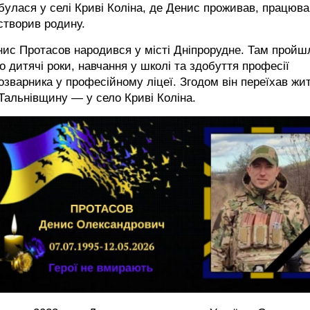
булася у селі Криві Коліна, де Денис проживав, працюва
створив родину.
ис Протасов народився у місті Дніпрорудне. Там пройш
о дитячі роки, навчання у школі та здобуття професії
озварника у професійному ліцеї. Згодом він переїхав жи
Тальнівщину — у село Криві Коліна.