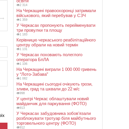
освіти
2 314
На Черкащині правоохоронці затримали
військового, який перебував у СЗЧ
1 359
У Черкасах пропонують перейменувати
три провулки та площу
1 183
Керівницю черкаського реабілітаційного
центру обрали на новий термін
1 131
У Черкасах поховають полеглого
оператора БпЛА
1 106
На Черкащині виграли 1 000 000 гривень
у “Лото-Забава”
1 082
На Черкащині сьогодні очікують грози,
зливи, град та шквали до 22 м/с
998
У центрі Черкас облаштували новий
майданчик для паркування (ФОТО)
913
У Черкасах забудовника зобов’язали
оїх
розблокувати тротуар біля майбутнього
торговельного центру (ФОТО)
912