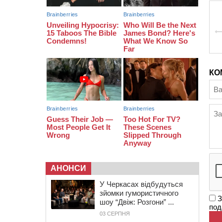
біля Кліщіївки воїн
07:30
Понад 968 мільйонів гривень
земельного податку сплатили на
Черкащині
06 СЕРПНЯ 2026, ЧЕТВЕР
21:13
Вісім медалей, з яких чотири
золоті: черкаські спортсмени
КО
тріумфували на чемпіонаті України
АНОНСИ
У Черкасах відбудуться
зйомки гумористичного
З
шоу “Двіж: Розгони” ...
под
03 СЕРПНЯ