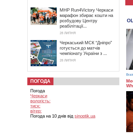
MHP Run4Victory Черкаси
марафон збирає кошти на
розбудову Центру
реабілітації...
28 ЛИПНЯ
Черкаський МСК “Дніпро”
готується до матчів
чемпіонату України з ...
28 ЛИПНЯ
ПОГОДА
Погода
Черкаси
вологість:
тиск:
вітер:
Погода на 10 днів від
sinoptik.ua