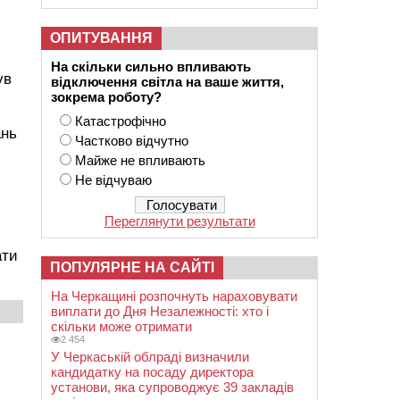
ОПИТУВАННЯ
На скільки сильно впливають
ув
відключення світла на ваше життя,
зокрема роботу?
Катастрофічно
ань
Частково відчутно
Майже не впливають
Не відчуваю
Переглянути результати
ати
ПОПУЛЯРНЕ НА САЙТІ
На Черкащині розпочнуть нараховувати
виплати до Дня Незалежності: хто і
скільки може отримати
2 454
У Черкаській облраді визначили
кандидатку на посаду директора
установи, яка супроводжує 39 закладів