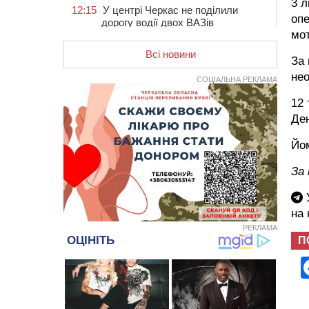
3 л
12:15
У центрі Черкас не поділили
опе
дорогу водії двох ВАЗів
мот
11:29
У Черкасах до середини серпня
обмежать рух транспорту на трьох
Всі новини
За 
вулицях
нео
СОЦІАЛЬНА РЕКЛАМА
10:54
На Черкащині кількість укриттів
збільшилась уп’ятеро з початку
12 
повномасштабної війни
Ден
10:15
У Черкасах водій Audi Q5
спричинив аварію, не пропустивши
Йом
інший кросовер
За 
09:42
“Черкасиводоканал” пропонує
підвищити тарифи на воду та
У
водовідведення з 2027 року
на
09:08
Встановити гойдалки, карусель і
РЕКЛАМА
закупити іграшки: у Черкасах
П
просять покращити умови в
дитсадку
08:22
“На щиті” у Чорнобаївську
громаду повертається полеглий