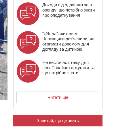
Доходи від здачі житла в
оренду: що потрібно знати
про оподаткування
“єЯсла”: жителям
Черкащини роз’яснили, як
отримати допомогу для
догляду за дитиною
Не вистачає стажу для
пенсії: як його докупити та
що потрібно знати
Читати ще
Запитай, що цікавить