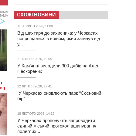
ЛАМА
СХОЖІ НОВИНИ
ЛАМА
11 ЧЕРВНЯ 2026, 11:00
Від шахтаря до захисника: у Черкасах
попрощалися з воїном, який загинув від
у...
21 КВІТНЯ 2026, 19:05
У Кам’янці висадили 300 дубів на Алеї
Нескорених
22 ЛИПНЯ 2026, 17:41
У Черкасах оновлюють парк “Сосновий
бір”
18 ЛЮТОГО 2026, 14:12
У Черкасах пропонують запровадити
єдиний міський протокол вшанування
полеглих...