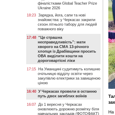
фіналістками Global Teacher Prize
Ukraine 2026
18:23
Зарядка, йога, сапи та нові
знайомства: у Черкасах закрили
сезон літнього табору для людей
поважного віку
17:48
“Це страшна
несправедливість”: мати
хворого на СМА 13-річного
хлопця із Драбівщини просить
ОВА виділити кошти на
дороговартісні ліки
17:15
На Уманщині судитимуть колишню
очільницю відділу освіти через
закупівлю електрики за завищеною
ціною
16:40
У Черкасах провели в останню
путь двох загиблих воїнів
Та
за
16:07
До 1 вересня у Черкасах
оновлюють дорожню розмітку біля
На 
навчальних закладів (ФОТОФАКТ)