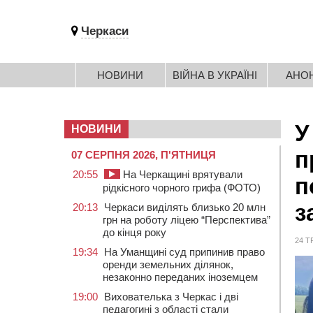
Черкаси
НОВИНИ
ВІЙНА В УКРАЇНІ
АНО
У
НОВИНИ
п
07 СЕРПНЯ 2026, П'ЯТНИЦЯ
20:55
На Черкащині врятували
п
рідкісного чорного грифа (ФОТО)
з
20:13
Черкаси виділять близько 20 млн
грн на роботу ліцею “Перспектива”
до кінця року
24 Т
19:34
На Уманщині суд припинив право
оренди земельних ділянок,
незаконно переданих іноземцем
19:00
Вихователька з Черкас і дві
педагогині з області стали