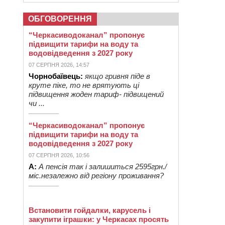
ОБГОВОРЕННЯ
“Черкасиводоканал” пропонує
підвищити тарифи на воду та
водовідведення з 2027 року
07 СЕРПНЯ 2026, 14:57
Чорнобаївець:
якщо гривня піде в
круте піке, то не врятують ці
підвищення жоден тариф- підвищений
чи ...
“Черкасиводоканал” пропонує
підвищити тарифи на воду та
водовідведення з 2027 року
07 СЕРПНЯ 2026, 10:56
А:
А пенсія так і залишиться 2595грн./
міс.незалежно від регіону проживання?
Встановити гойдалки, карусель і
закупити іграшки: у Черкасах просять