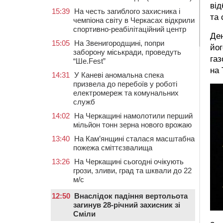
від
15:39
На честь загиблого захисника і
та 
чемпіона світу в Черкасах відкрили
спортивно-реабілітаційний центр
Ден
15:05
На Звенигородщині, попри
йог
заборону міськради, проведуть
газ
“Ше.Fest”
на 
14:31
У Каневі аномальна спека
призвела до перебоїв у роботі
електромереж та комунальних
служб
14:02
На Черкащині намолотили перший
мільйон тонн зерна нового врожаю
13:40
На Кам’янщині сталася масштабна
пожежа сміттєзвалища
13:26
На Черкащині сьогодні очікують
грози, зливи, град та шквали до 22
м/с
12:50
Внаслідок падіння вертольота
загинув 28-річний захисник зі
Сміли