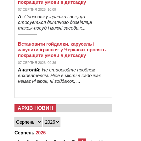
покращити умови в дитсадку
07 СЕРПНЯ 2026, 10:09
А:
Споконвіку іграшки і все,що
стосується дитячого дозвілля,а
також-посуд і миючі засоби,к...
Встановити гойдалки, карусель і
закупити іграшки: у Черкасах просять
покращити умови в дитсадку
07 СЕРПНЯ 2026, 09:36
Анатолій:
Не створюйте проблем
вихователям. Ніде в місті в садочках
немає ні гірок, ні гойдалок, ...
АРХІВ НОВИН
Серпень
2026