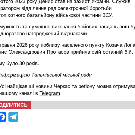
ютого 2023 року Денис став на захист України. Служив
ратором відділення радіоелектронної боротьби
опіхотного батальйону військової частини ЗСУ.
мужність та сумлінне виконання бойових завдань воїн б
дноразово нагороджений відзнаками.
травня 2026 року поблизу населеного пункту Козача Лоп
ис Олександрович Протасов прийняв свій останній бій.
у було 30 років.
інформацією Тальнівської міської ради
сі найцікавіші новини Черкас та регіону можна отримув
 нашому каналі в
Telegram
ОДІЛИТИСЬ
Facebook
Telegram