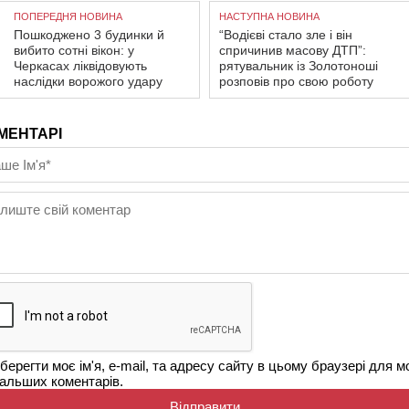
ПОПЕРЕДНЯ НОВИНА
НАСТУПНА НОВИНА
Пошкоджено 3 будинки й
“Водієві стало зле і він
вибито сотні вікон: у
спричинив масову ДТП”:
Черкасах ліквідовують
рятувальник із Золотоноші
наслідки ворожого удару
розповів про свою роботу
МЕНТАРІ
берегти моє ім'я, e-mail, та адресу сайту в цьому браузері для м
альших коментарів.