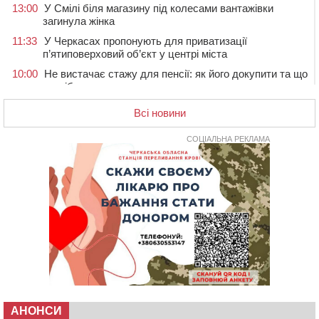
13:00
У Смілі біля магазину під колесами вантажівки
загинула жінка
11:33
У Черкасах пропонують для приватизації
п’ятиповерховий об’єкт у центрі міста
10:00
Не вистачає стажу для пенсії: як його докупити та що
потрібно знати
08:23
У Черкасах виявили низку недоліків у гуртожитку, де
Всі новини
проживають ВПО
07 СЕРПНЯ 2026, П'ЯТНИЦЯ
СОЦІАЛЬНА РЕКЛАМА
20:55
На Черкащині врятували рідкісного чорного грифа
(ФОТО)
20:13
Черкаси виділять близько 20 млн грн на роботу
ліцею “Перспектива” до кінця року
19:34
На Уманщині суд припинив право оренди земельних
ділянок, незаконно переданих іноземцем
19:00
Вихователька з Черкас і дві педагогині з області
стали фіналістками Global Teacher Prize Ukraine 2026
18:23
Зарядка, йога, сапи та нові знайомства: у Черкасах
закрили сезон літнього табору для людей поважного
АНОНСИ
віку