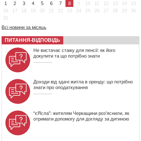
13:40
На Кам’янщині сталася масштабна пожежа
1
2
3
4
5
6
7
8
9
10
11
12
13
14
15
сміттєзвалища
16
17
18
19
20
21
22
23
24
25
26
27
28
29
30
13:26
На Черкащині сьогодні очікують грози, зливи, град та
31
шквали до 22 м/с
Всі новини за місяць
12:50
Внаслідок падіння вертольота загинув 28-річний
захисник зі Сміли
ПИТАННЯ-ВІДПОВІДЬ
12:15
У центрі Черкас не поділили дорогу водії двох ВАЗів
Не вистачає стажу для пенсії: як його
докупити та що потрібно знати
Доходи від здачі житла в оренду: що потрібно
знати про оподаткування
“єЯсла”: жителям Черкащини роз’яснили, як
отримати допомогу для догляду за дитиною