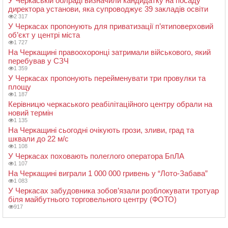
У Черкаській облраді визначили кандидатку на посаду
директора установи, яка супроводжує 39 закладів освіти
2 317
У Черкасах пропонують для приватизації п’ятиповерховий
об’єкт у центрі міста
1 727
На Черкащині правоохоронці затримали військового, який
перебував у СЗЧ
1 359
У Черкасах пропонують перейменувати три провулки та
площу
1 187
Керівницю черкаського реабілітаційного центру обрали на
новий термін
1 135
На Черкащині сьогодні очікують грози, зливи, град та
шквали до 22 м/с
1 108
У Черкасах поховають полеглого оператора БпЛА
1 107
На Черкащині виграли 1 000 000 гривень у “Лото-Забава”
1 083
У Черкасах забудовника зобов’язали розблокувати тротуар
біля майбутнього торговельного центру (ФОТО)
917