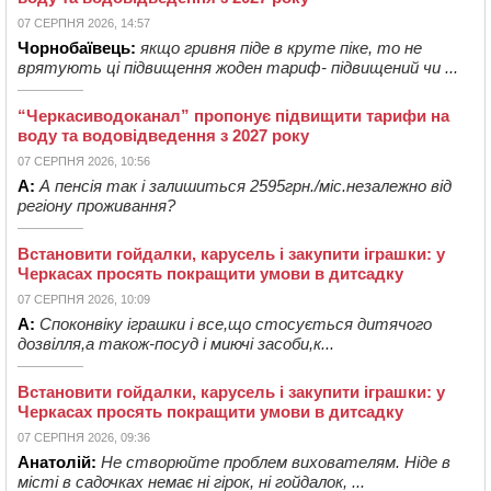
07 СЕРПНЯ 2026, 14:57
Чорнобаївець:
якщо гривня піде в круте піке, то не
врятують ці підвищення жоден тариф- підвищений чи ...
“Черкасиводоканал” пропонує підвищити тарифи на
воду та водовідведення з 2027 року
07 СЕРПНЯ 2026, 10:56
А:
А пенсія так і залишиться 2595грн./міс.незалежно від
регіону проживання?
Встановити гойдалки, карусель і закупити іграшки: у
Черкасах просять покращити умови в дитсадку
07 СЕРПНЯ 2026, 10:09
А:
Споконвіку іграшки і все,що стосується дитячого
дозвілля,а також-посуд і миючі засоби,к...
Встановити гойдалки, карусель і закупити іграшки: у
Черкасах просять покращити умови в дитсадку
07 СЕРПНЯ 2026, 09:36
Анатолій:
Не створюйте проблем вихователям. Ніде в
місті в садочках немає ні гірок, ні гойдалок, ...