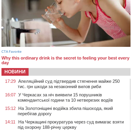
НОВИНИ
17:29
Апеляційний суд підтвердив стягнення майже 250
тис. грн шкоди за незаконний вилов риби
16:07
У Черкасах за ніч виявили 15 порушників
комендантської години та 10 нетверезих водіїв
15:12
На Золотоніщині водійка збила пішохода, який
перебігав дорогу
14:11
На Черкащині прокуратура через суд вимагає взяти
під охорону 188-річну церкву