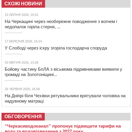
СХОЖІ НОВИНИ
23 ЛИПНЯ 2026, 15:51
На Черкащині через необережне поводження з вогнем і
недопалок горіла стерня, ...
17 БЕРЕЗНЯ 2026, 16:24
У Слободі через іскру згоріла господарча споруда
03 КВІТНЯ 2026, 13:28
Бойову частину БпЛА з вісьмома підривниками виявили у
громаді на Золотоніщині...
26 ЧЕРВНЯ 2026, 16:58
На Дніпрі біля Чехівки рятувальники врятували чоловіка на
надувному матраці
ОБГОВОРЕННЯ
“Черкасиводоканал” пропонує підвищити тарифи на
воду та водовідведення з 2027 року