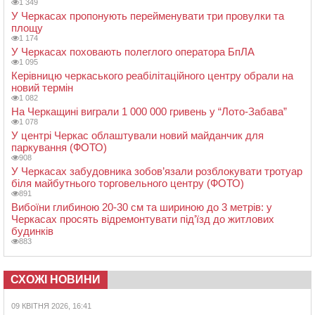
1 349
У Черкасах пропонують перейменувати три провулки та
площу
1 174
У Черкасах поховають полеглого оператора БпЛА
1 095
Керівницю черкаського реабілітаційного центру обрали на
новий термін
1 082
На Черкащині виграли 1 000 000 гривень у “Лото-Забава”
1 078
У центрі Черкас облаштували новий майданчик для
паркування (ФОТО)
908
У Черкасах забудовника зобов’язали розблокувати тротуар
біля майбутнього торговельного центру (ФОТО)
891
Вибоїни глибиною 20-30 см та шириною до 3 метрів: у
Черкасах просять відремонтувати під’їзд до житлових
будинків
883
СХОЖІ НОВИНИ
09 КВІТНЯ 2026, 16:41