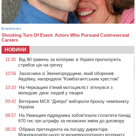
НОВИНИ
11:35
Від 80 гривень за кілограм: в Україні прогнозують
стрибок цін на гречку
10:56
Захисника зі Звенигородщини, який обороняв
Авдіївку, нагородили “Комбатантським хрестом”
10:10
На Черкащині п’яний мотоцикліст зіткнувся з
мопедом: двоє людей у лікарні
09:42
Ветерани МСК “Дніпро” вибороли бронзу чемпіонату
України
08:57
На Уманщині підрядника зобов’язали сплатити понад
670 тис грн штрафу за незаконні зміни до договору
08:20
Обрано претендента на посаду директора
Мокрокалигірського психоневрологічного інтернату