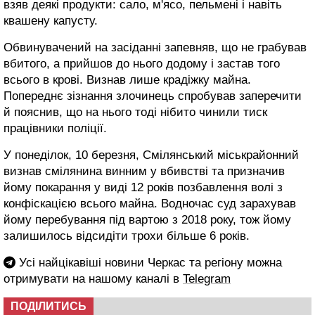
взяв деякі продукти: сало, м'ясо, пельмені і навіть
квашену капусту.
Обвинувачений на засіданні запевняв, що не грабував
вбитого, а прийшов до нього додому і застав того
всього в крові. Визнав лише крадіжку майна.
Попереднє зізнання злочинець спробував заперечити
й пояснив, що на нього тоді нібито чинили тиск
працівники поліції.
У понеділок, 10 березня, Смілянський міськрайонний
визнав смілянина винним у вбивстві та призначив
йому покарання у виді 12 років позбавлення волі з
конфіскацією всього майна. Водночас суд зарахував
йому перебування під вартою з 2018 року, тож йому
залишилось відсидіти трохи більше 6 років.
Усі найцікавіші новини Черкас та регіону можна
отримувати на нашому каналі в
Telegram
ПОДІЛИТИСЬ