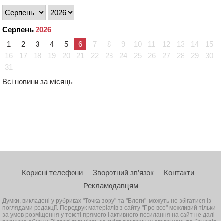
Серпень
2026
1
2
3
4
5
6
7
8
9
10
11
12
13
14
15
16
17
18
19
20
21
22
23
24
25
26
27
28
29
30
31
Всі новини за місяць
Корисні телефони
Зворотний зв’язок
Контакти
Рекламодавцям
Думки, викладені у рубриках "Точка зору" та "Блоги", можуть не збігатися із
поглядами редакції. Передрук матеріалів з сайту "Про все" можливий тільки
за умов розміщення у тексті прямого і активного посилання на сайт не далі