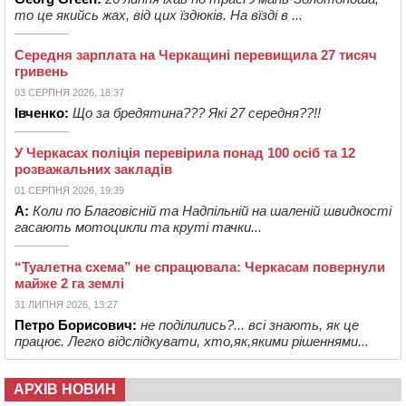
то це якийсь жах, від цих їздюків. На вїзді в ...
Середня зарплата на Черкащині перевищила 27 тисяч
гривень
03 СЕРПНЯ 2026, 18:37
Івченко:
Що за бредятина??? Які 27 середня??!!
У Черкасах поліція перевірила понад 100 осіб та 12
розважальних закладів
01 СЕРПНЯ 2026, 19:39
А:
Коли по Благовісній та Надпільній на шаленій швидкості
гасають мотоцикли та круті тачки...
“Туалетна схема” не спрацювала: Черкасам повернули
майже 2 га землі
31 ЛИПНЯ 2026, 13:27
Петро Борисович:
не поділились?... всі знають, як це
працює. Легко відслідкувати, хто,як,якими рішеннями...
АРХІВ НОВИН