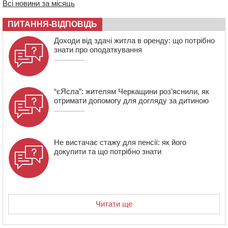
10:33
У Черкасах легковик зіткнувся із вантажівкою й
Всі новини за місяць
“відлетів” у стіну: постраждав підліток
ПИТАННЯ-ВІДПОВІДЬ
09:49
ДНК-експертиза через 21 місяць підтвердила
загибель захисника зі Сміли
Доходи від здачі житла в оренду: що потрібно
знати про оподаткування
“єЯсла”: жителям Черкащини роз’яснили, як
отримати допомогу для догляду за дитиною
Не вистачає стажу для пенсії: як його
докупити та що потрібно знати
Читати ще