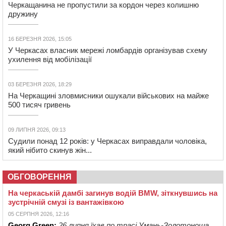
Черкащанина не пропустили за кордон через колишню
дружину
16 БЕРЕЗНЯ 2026, 15:05
У Черкасах власник мережі ломбардів організував схему
ухилення від мобілізації
03 БЕРЕЗНЯ 2026, 18:29
На Черкащині зловмисники ошукали військових на майже
500 тисяч гривень
09 ЛИПНЯ 2026, 09:13
Судили понад 12 років: у Черкасах виправдали чоловіка,
який нібито скинув жін...
ОБГОВОРЕННЯ
На черкаській дамбі загинув водій BMW, зіткнувшись на
зустрічній смузі із вантажівкою
05 СЕРПНЯ 2026, 12:16
Georg Green:
26 липня їхав по трасі Умань-Золотоноша,