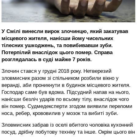
У Смілі винесли вирок злочинцю, який закатував
місцевого жителя, нанісши йому чисельних
тілесних ушкоджень, та повибивавши зуби.
Потерпілий внаслідок цього помер. Справа
розглядалась в суді майже 7 років.
Злочин стався у грудні 2018 року. Нетверезий
зловмисник разом зі спільником розбили вікно у
веранді, аби проникнути в будинок місцевого жителя.
Господар саме був вдома. Підсудний напав на нього,
нанісши безліч ударів по всьому тілу, внаслідок чого
він помер. Судмедексперти згодом виявили переломи
носа, ребер, крововилив у мозок та вибиті зуби.
Зловмисник забрав із оселі вбитого чоловіка кухонний
посуд, дрібну побутову техніку та інше. Окрім цього він