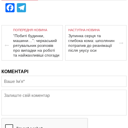
Facebook
Telegram
ПОПЕРЕДНЯ НОВИНА
НАСТУПНА НОВИНА
“Побиті будинки,
Зупинка серця та
машини…”: черкаський
глибока кома: шполянин
рятувальник розповів
потрапив до реанімації
про випадки на роботі
після укусу оси
та найжахливіші спогади
КОМЕНТАРІ