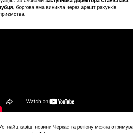
туацію. За словами
заступника директора Станіслава
лубця
, боргова яма виникла через арешт рахунків
приємства.
сі найцікавіші новини Черкас та регіону можна отримув