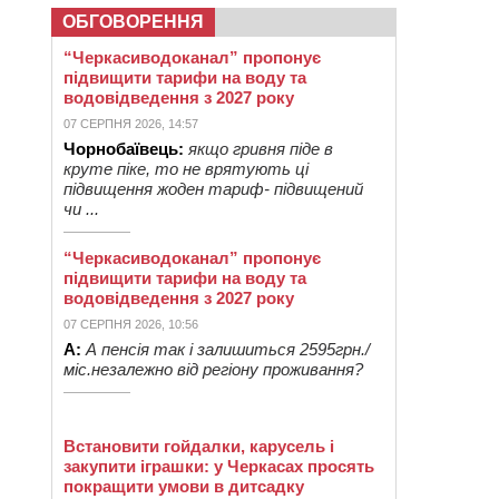
ОБГОВОРЕННЯ
“Черкасиводоканал” пропонує
підвищити тарифи на воду та
водовідведення з 2027 року
07 СЕРПНЯ 2026, 14:57
Чорнобаївець:
якщо гривня піде в
круте піке, то не врятують ці
підвищення жоден тариф- підвищений
чи ...
“Черкасиводоканал” пропонує
підвищити тарифи на воду та
водовідведення з 2027 року
07 СЕРПНЯ 2026, 10:56
А:
А пенсія так і залишиться 2595грн./
міс.незалежно від регіону проживання?
Встановити гойдалки, карусель і
закупити іграшки: у Черкасах просять
покращити умови в дитсадку