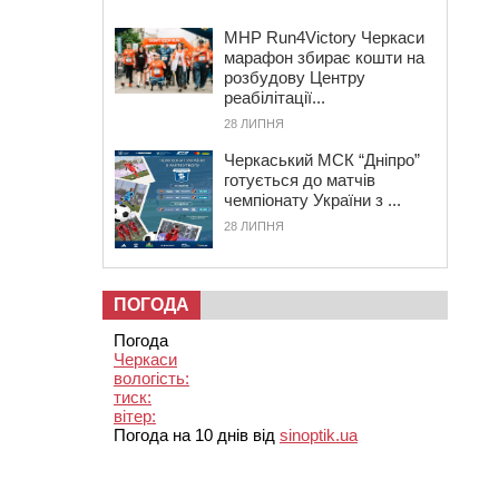
MHP Run4Victory Черкаси
марафон збирає кошти на
розбудову Центру
реабілітації...
28 ЛИПНЯ
Черкаський МСК “Дніпро”
готується до матчів
чемпіонату України з ...
28 ЛИПНЯ
ПОГОДА
Погода
Черкаси
вологість:
тиск:
вітер:
Погода на 10 днів від
sinoptik.ua