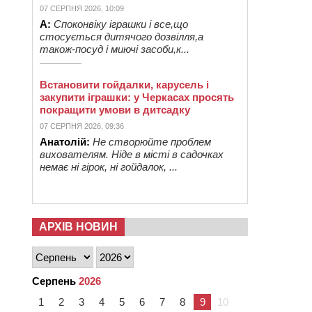
07 СЕРПНЯ 2026, 10:09
А:
Споконвіку іграшки і все,що
стосується дитячого дозвілля,а
також-посуд і миючі засоби,к...
Встановити гойдалки, карусель і
закупити іграшки: у Черкасах просять
покращити умови в дитсадку
07 СЕРПНЯ 2026, 09:36
Анатолій:
Не створюйте проблем
вихователям. Ніде в місті в садочках
немає ні гірок, ні гойдалок, ...
АРХІВ НОВИН
Серпень
2026
1
2
3
4
5
6
7
8
9
10