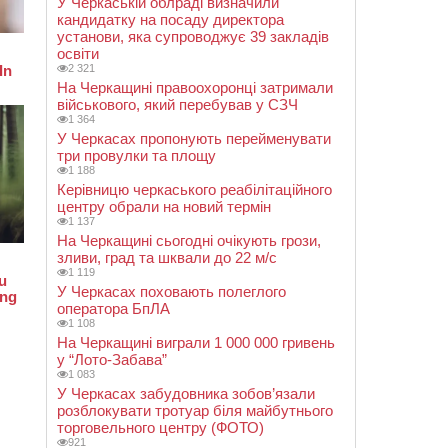
У Черкаській облраді визначили
кандидатку на посаду директора
установи, яка супроводжує 39 закладів
освіти
2 321
На Черкащині правоохоронці затримали
військового, який перебував у СЗЧ
1 364
У Черкасах пропонують перейменувати
три провулки та площу
1 188
Керівницю черкаського реабілітаційного
центру обрали на новий термін
1 137
На Черкащині сьогодні очікують грози,
зливи, град та шквали до 22 м/с
1 119
У Черкасах поховають полеглого
оператора БпЛА
1 108
На Черкащині виграли 1 000 000 гривень
у “Лото-Забава”
1 083
У Черкасах забудовника зобов’язали
розблокувати тротуар біля майбутнього
торговельного центру (ФОТО)
921