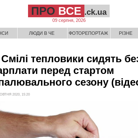
ПРО
ВСЕ
.ck.ua
09 серпня, 2026
НСИ
ЛЮДИ В ЧЕ
ФОТОРЕПОРТАЖ
РІЗНЕ
 Смілі тепловики сидять бе
арплати перед стартом
палювального сезону (віде
ОВТНЯ 2020, 15:20