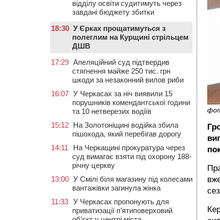
відділу освіти судитимуть через
завдані бюджету збитки
18:30
У Єрках прощатимуться з
полеглим на Курщині стрільцем
ДШВ
17:29
Апеляційний суд підтвердив
стягнення майже 250 тис. грн
шкоди за незаконний вилов риби
16:07
У Черкасах за ніч виявили 15
порушників комендантської години
фо
та 10 нетверезих водіїв
15:12
На Золотоніщині водійка збила
Гр
пішохода, який перебігав дорогу
ви
14:11
На Черкащині прокуратура через
по
суд вимагає взяти під охорону 188-
річну церкву
Пр
вже
13:00
У Смілі біля магазину під колесами
вантажівки загинула жінка
сез
11:33
У Черкасах пропонують для
Кер
приватизації п’ятиповерховий
об’єкт у центрі міста