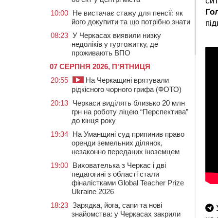
си
Го
10:00
Не вистачає стажу для пенсії: як
його докупити та що потрібно знати
під
08:23
У Черкасах виявили низку
недоліків у гуртожитку, де
проживають ВПО
07 СЕРПНЯ 2026, П'ЯТНИЦЯ
20:55
На Черкащині врятували
рідкісного чорного грифа (ФОТО)
20:13
Черкаси виділять близько 20 млн
грн на роботу ліцею “Перспектива”
до кінця року
19:34
На Уманщині суд припинив право
оренди земельних ділянок,
незаконно переданих іноземцем
19:00
Вихователька з Черкас і дві
педагогині з області стали
фіналістками Global Teacher Prize
Ukraine 2026
18:23
Зарядка, йога, сапи та нові
У
знайомства: у Черкасах закрили