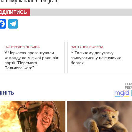
 нашому каналі в
Telegram
ОДІЛИТИСЬ
Facebook
Telegram
ПОПЕРЕДНЯ НОВИНА
НАСТУПНА НОВИНА
У Черкасах презентували
У Тальному депутатку
команду до міської ради від
звинуватили у неіснуючих
партії “Перемога
боргах
Пальчевського”
РЕК
РЕК