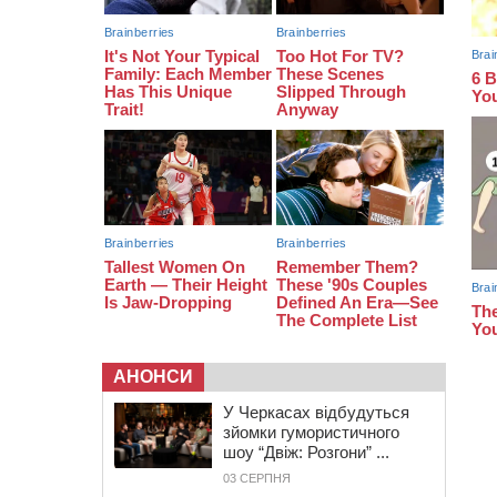
15:05
На Звенигородщині, попри
заборону міськради, проведуть
“Ше.Fest”
14:31
У Каневі аномальна спека
призвела до перебоїв у роботі
електромереж та комунальних
служб
АНОНСИ
У Черкасах відбудуться
зйомки гумористичного
шоу “Двіж: Розгони” ...
03 СЕРПНЯ