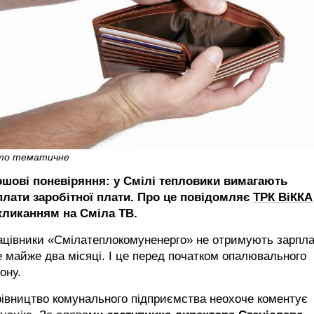
то тематичне
ошові поневіряння: у Смілі тепловики вимагають
плати заробітної плати. Про це повідомляє
ТРК ВіККА
кликанням на Сміла ТВ.
ацівники «Смілатеплокомуненерго» не отримують зарпл
 майже два місяці. І це перед початком опалювального
ону.
івництво комунального підприємства неохоче коментує