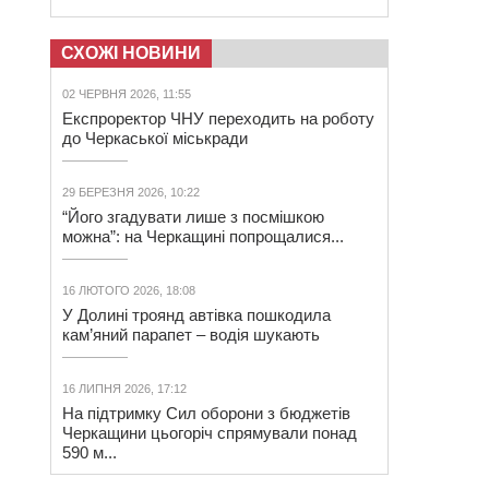
СХОЖІ НОВИНИ
02 ЧЕРВНЯ 2026, 11:55
Експроректор ЧНУ переходить на роботу
до Черкаської міськради
29 БЕРЕЗНЯ 2026, 10:22
“Його згадувати лише з посмішкою
можна”: на Черкащині попрощалися...
16 ЛЮТОГО 2026, 18:08
У Долині троянд автівка пошкодила
кам’яний парапет – водія шукають
16 ЛИПНЯ 2026, 17:12
На підтримку Сил оборони з бюджетів
Черкащини цьогоріч спрямували понад
590 м...