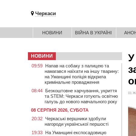
Черкаси
НОВИНИ
ВІЙНА В УКРАЇНІ
АНО
У
НОВИНИ
09:59
Напав на собаку з палицею та
з
намагався наїхати на іншу тварину:
на Уманщині поліція відкрила
о
кримінальне провадження
08:44
Безкоштовне харчування, укриття
01 Ж
та STEM: Черкаси готують освітню
галузь до нового навчального року
08 СЕРПНЯ 2026, СУБОТА
20:32
Черкаські вершники здобули
нагороди української першості
19:33
На Уманщині експосадовицю