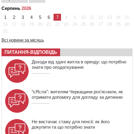
12:57
У Черкасах СБУ викрила прокремлівську
агітаторку, яка закликала до захоплення України
Серпень
2026
12:50
“Як сказати дитині, що тато загинув?”: для
1
2
3
4
5
6
7
8
9
10
11
12
13
14
15
вихователів Черкащини запускають серію унікальних
16
17
18
19
20
21
22
23
24
25
26
27
28
29
30
тренінгів
31
12:14
На Золотоніщині вже десяту добу гасять пожежу
Всі новини за місяць
торфу
11:35
Від 80 гривень за кілограм: в Україні прогнозують
ПИТАННЯ-ВІДПОВІДЬ
стрибок цін на гречку
Доходи від здачі житла в оренду: що потрібно
10:56
Захисника зі Звенигородщини, який обороняв
знати про оподаткування
Авдіївку, нагородили “Комбатантським хрестом”
“єЯсла”: жителям Черкащини роз’яснили, як
отримати допомогу для догляду за дитиною
Не вистачає стажу для пенсії: як його
докупити та що потрібно знати