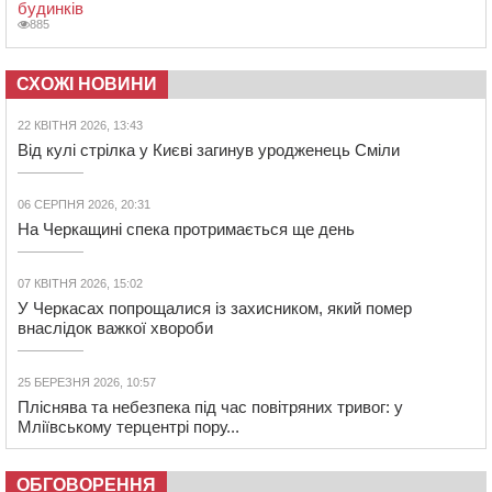
будинків
885
СХОЖІ НОВИНИ
22 КВІТНЯ 2026, 13:43
Від кулі стрілка у Києві загинув уродженець Сміли
06 СЕРПНЯ 2026, 20:31
На Черкащині спека протримається ще день
07 КВІТНЯ 2026, 15:02
У Черкасах попрощалися із захисником, який помер
внаслідок важкої хвороби
25 БЕРЕЗНЯ 2026, 10:57
Пліснява та небезпека під час повітряних тривог: у
Мліївському терцентрі пору...
ОБГОВОРЕННЯ