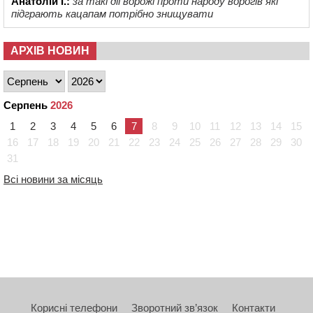
Анатолій І.:
за такі дії ворожі проти народу ворогів які
підграють кацапам потрібно знищувати
АРХІВ НОВИН
Серпень
2026
1
2
3
4
5
6
7
8
9
10
11
12
13
14
15
16
17
18
19
20
21
22
23
24
25
26
27
28
29
30
31
Всі новини за місяць
Корисні телефони
Зворотний зв’язок
Контакти