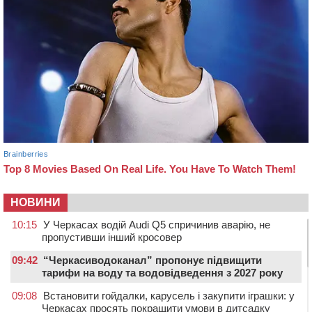
НОВИНИ
10:15
У Черкасах водій Audi Q5 спричинив аварію, не
пропустивши інший кросовер
09:42
“Черкасиводоканал” пропонує підвищити
тарифи на воду та водовідведення з 2027 року
09:08
Встановити гойдалки, карусель і закупити іграшки: у
Черкасах просять покращити умови в дитсадку