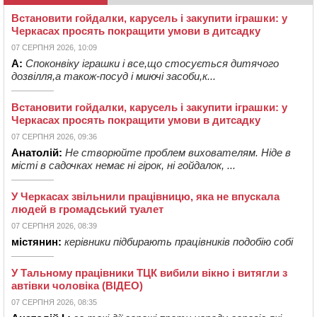
Встановити гойдалки, карусель і закупити іграшки: у
Черкасах просять покращити умови в дитсадку
07 СЕРПНЯ 2026, 10:09
А:
Споконвіку іграшки і все,що стосується дитячого
дозвілля,а також-посуд і миючі засоби,к...
Встановити гойдалки, карусель і закупити іграшки: у
Черкасах просять покращити умови в дитсадку
07 СЕРПНЯ 2026, 09:36
Анатолій:
Не створюйте проблем вихователям. Ніде в
місті в садочках немає ні гірок, ні гойдалок, ...
У Черкасах звільнили працівницю, яка не впускала
людей в громадський туалет
07 СЕРПНЯ 2026, 08:39
містянин:
керівники підбирають працівників подобію собі
У Тальному працівники ТЦК вибили вікно і витягли з
автівки чоловіка (ВІДЕО)
07 СЕРПНЯ 2026, 08:35