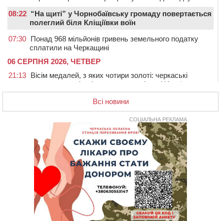
08:22
“На щиті” у Чорнобаївську громаду повертається
полеглий біля Кліщіївки воїн
07:30
Понад 968 мільйонів гривень земельного податку
сплатили на Черкащині
06 СЕРПНЯ 2026, ЧЕТВЕР
21:13
Вісім медалей, з яких чотири золоті: черкаські
спортсмени тріумфували на чемпіонаті України
20:31
На Черкащині спека протримається ще день
Всі новини
20:00
Педагогів Черкас запрошують на зустріч із
переможцем Global Teacher Prize Ukraine 2023
СОЦІАЛЬНА РЕКЛАМА
19:24
У Черкасах водійка протаранила Duster, коли
здавала назад
18:50
На Черкащині з початку року зросла кількість
постраждалих від укусів тварин
18:15
Черкаська тренувальна квартира стала прикладом
для громад з усієї України
17:40
ЧНУ увійшов до 50 найпопулярніших вишів України
серед вступників