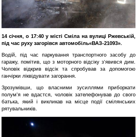
14 січня, о 17:40 у місті Сміла на вулиці Ржевській,
під час руху загорівся автомобіль«ВАЗ-21093».
Водій, під час паркування транспортного засобу до
гаражу, помітив, що з моторного відсіку з‘явився дим.
Чоловік відкрив відсік та спробував за допомогою
ганчірки ліквідувати загорання.
Зрозумівши, що власними зусиллями приборкати
полум’я не вдастся, чоловік зателефонував до свого
батька, який і викликав на місце події смілянських
рятувальників.