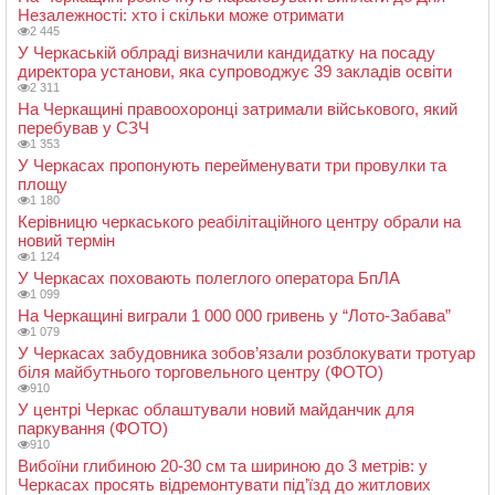
Незалежності: хто і скільки може отримати
2 445
У Черкаській облраді визначили кандидатку на посаду
директора установи, яка супроводжує 39 закладів освіти
2 311
На Черкащині правоохоронці затримали військового, який
перебував у СЗЧ
1 353
У Черкасах пропонують перейменувати три провулки та
площу
1 180
Керівницю черкаського реабілітаційного центру обрали на
новий термін
1 124
У Черкасах поховають полеглого оператора БпЛА
1 099
На Черкащині виграли 1 000 000 гривень у “Лото-Забава”
1 079
У Черкасах забудовника зобов’язали розблокувати тротуар
біля майбутнього торговельного центру (ФОТО)
910
У центрі Черкас облаштували новий майданчик для
паркування (ФОТО)
910
Вибоїни глибиною 20-30 см та шириною до 3 метрів: у
Черкасах просять відремонтувати під’їзд до житлових