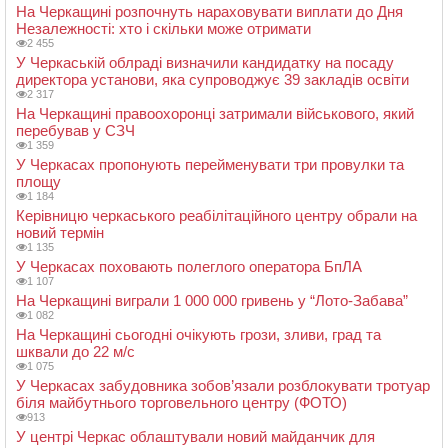
На Черкащині розпочнуть нараховувати виплати до Дня
Незалежності: хто і скільки може отримати
2 455
У Черкаській облраді визначили кандидатку на посаду
директора установи, яка супроводжує 39 закладів освіти
2 317
На Черкащині правоохоронці затримали військового, який
перебував у СЗЧ
1 359
У Черкасах пропонують перейменувати три провулки та
площу
1 184
Керівницю черкаського реабілітаційного центру обрали на
новий термін
1 135
У Черкасах поховають полеглого оператора БпЛА
1 107
На Черкащині виграли 1 000 000 гривень у “Лото-Забава”
1 082
На Черкащині сьогодні очікують грози, зливи, град та
шквали до 22 м/с
1 075
У Черкасах забудовника зобов’язали розблокувати тротуар
біля майбутнього торговельного центру (ФОТО)
913
У центрі Черкас облаштували новий майданчик для