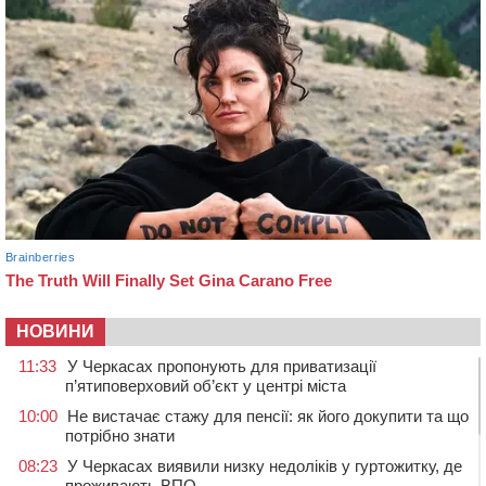
НОВИНИ
11:33
У Черкасах пропонують для приватизації
п’ятиповерховий об’єкт у центрі міста
10:00
Не вистачає стажу для пенсії: як його докупити та що
потрібно знати
08:23
У Черкасах виявили низку недоліків у гуртожитку, де
проживають ВПО