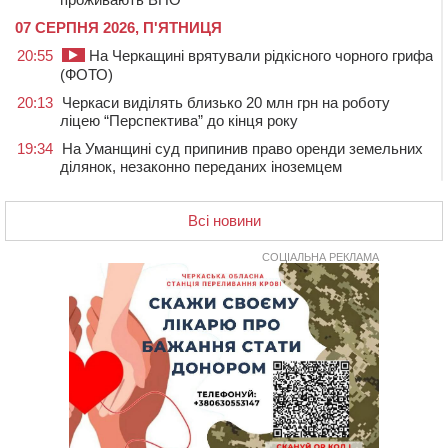
07 СЕРПНЯ 2026, П'ЯТНИЦЯ
20:55
На Черкащині врятували рідкісного чорного грифа
(ФОТО)
20:13
Черкаси виділять близько 20 млн грн на роботу
ліцею “Перспектива” до кінця року
19:34
На Уманщині суд припинив право оренди земельних
ділянок, незаконно переданих іноземцем
19:00
Вихователька з Черкас і дві педагогині з області
стали фіналістками Global Teacher Prize Ukraine 2026
Всі новини
18:23
Зарядка, йога, сапи та нові знайомства: у Черкасах
закрили сезон літнього табору для людей поважного
СОЦІАЛЬНА РЕКЛАМА
віку
17:48
“Це страшна несправедливість”: мати хворого на
СМА 13-річного хлопця із Драбівщини просить
ОВА виділити кошти на дороговартісні ліки
17:15
На Уманщині судитимуть колишню очільницю відділу
освіти через закупівлю електрики за завищеною
ціною
16:40
У Черкасах провели в останню путь двох