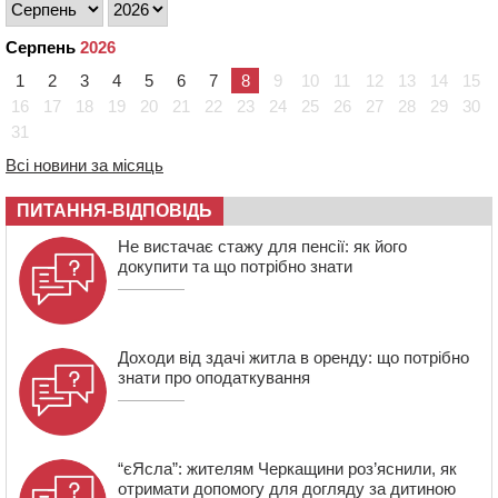
11:29
У Черкасах до середини серпня обмежать рух
транспорту на трьох вулицях
Серпень
2026
10:54
На Черкащині кількість укриттів збільшилась
1
2
3
4
5
6
7
8
9
10
11
12
13
14
15
уп’ятеро з початку повномасштабної війни
16
17
18
19
20
21
22
23
24
25
26
27
28
29
30
10:15
У Черкасах водій Audi Q5 спричинив аварію, не
31
пропустивши інший кросовер
Всі новини за місяць
09:42
“Черкасиводоканал” пропонує підвищити
тарифи на воду та водовідведення з 2027 року
ПИТАННЯ-ВІДПОВІДЬ
09:08
Встановити гойдалки, карусель і закупити іграшки: у
Черкасах просять покращити умови в дитсадку
Не вистачає стажу для пенсії: як його
докупити та що потрібно знати
Доходи від здачі житла в оренду: що потрібно
знати про оподаткування
“єЯсла”: жителям Черкащини роз’яснили, як
отримати допомогу для догляду за дитиною