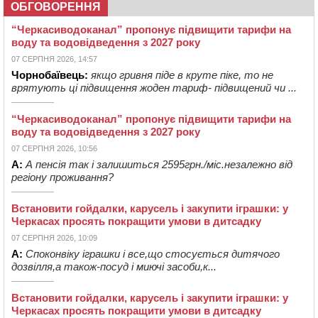
ОБГОВОРЕННЯ
“Черкасиводоканал” пропонує підвищити тарифи на
воду та водовідведення з 2027 року
07 СЕРПНЯ 2026, 14:57
Чорнобаївець:
якщо гривня піде в круте піке, то не
врятують ці підвищення жоден тариф- підвищений чи ...
“Черкасиводоканал” пропонує підвищити тарифи на
воду та водовідведення з 2027 року
07 СЕРПНЯ 2026, 10:56
А:
А пенсія так і залишиться 2595грн./міс.незалежно від
регіону проживання?
Встановити гойдалки, карусель і закупити іграшки: у
Черкасах просять покращити умови в дитсадку
07 СЕРПНЯ 2026, 10:09
А:
Споконвіку іграшки і все,що стосується дитячого
дозвілля,а також-посуд і миючі засоби,к...
Встановити гойдалки, карусель і закупити іграшки: у
Черкасах просять покращити умови в дитсадку