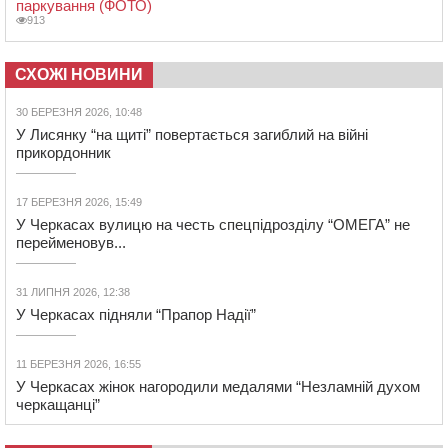
паркування (ФОТО)
913
СХОЖІ НОВИНИ
30 БЕРЕЗНЯ 2026, 10:48
У Лисянку “на щиті” повертається загиблий на війні
прикордонник
17 БЕРЕЗНЯ 2026, 15:49
У Черкасах вулицю на честь спецпідрозділу “ОМЕГА” не
перейменовув...
31 ЛИПНЯ 2026, 12:38
У Черкасах підняли “Прапор Надії”
11 БЕРЕЗНЯ 2026, 16:55
У Черкасах жінок нагородили медалями “Незламній духом
черкащанці”