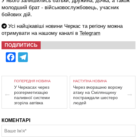
У нього залишились батьки, дружина, дочка, а також
молодший брат - військовослужбовець, учасник
бойових дій.
Усі найцікавіші новини Черкас та регіону можна
отримувати на нашому каналі в
Telegram
ПОДІЛИТИСЬ
Facebook
Telegram
ПОПЕРЕДНЯ НОВИНА
НАСТУПНА НОВИНА
У Черкасах через
Через вчорашню ворожу
розгерметизацію
атаку на Смілянщину
паливної системи
постраждали шестеро
згоріла автівка
людей
КОМЕНТАРІ