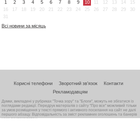
1
2
3
4
5
6
7
8
9
10
11
12
13
14
15
16
17
18
19
20
21
22
23
24
25
26
27
28
29
30
31
Всі новини за місяць
Корисні телефони
Зворотний зв’язок
Контакти
Рекламодавцям
Думки, викладені у рубриках "Точка зору" та "Блоги", можуть не збігатися із
поглядами редакції. Передрук матеріалів з сайту "Про все" можливий тільки
за умов розміщення у тексті прямого і активного посилання на сайт не далі
першого абзацу. Відповідальність за зміст рекламних оголошень та банерів
несе рекламодавець
© 2026, Всі права захищені