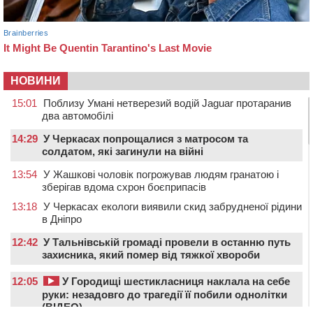
НОВИНИ
15:01
Поблизу Умані нетверезий водій Jaguar протаранив
два автомобілі
14:29
У Черкасах попрощалися з матросом та
солдатом, які загинули на війні
13:54
У Жашкові чоловік погрожував людям гранатою і
зберігав вдома схрон боєприпасів
13:18
У Черкасах екологи виявили скид забрудненої рідини
в Дніпро
12:42
У Тальнівській громаді провели в останню путь
захисника, який помер від тяжкої хвороби
12:05
У Городищі шестикласниця наклала на себе
руки: незадовго до трагедії її побили однолітки
(ВІДЕО)