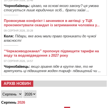
10 СЕРПНЯ 2026, 10:48
Чорнобаївець:
цікаво, на основі якого закону? ця умова
стосується лише юридичних осіб... брати зайві ...
Провокував конфлікт і зачинився в автівці: у ТЦК
прокоментували скандал із затриманням чоловіка у...
09 СЕРПНЯ 2026, 20:28
Коля:
Підари, яке вони мали право проникати до чужої
власності
“Черкасиводоканал” пропонує підвищити тарифи на
воду та водовідведення з 2027 року
07 СЕРПНЯ 2026, 14:57
Чорнобаївець:
якщо гривня піде в круте піке, то не
врятують ці підвищення жоден тариф- підвищений чи ...
АРХІВ НОВИН
Серпень
2026