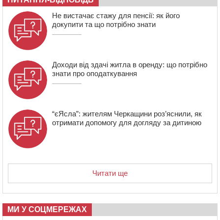
стрільцем ДШВ
Не вистачає стажу для пенсії: як його
17:29
Апеляційний суд підтвердив стягнення майже 250
докупити та що потрібно знати
тис. грн шкоди за незаконний вилов риби
16:07
У Черкасах за ніч виявили 15 порушників
комендантської години та 10 нетверезих водіїв
Доходи від здачі житла в оренду: що потрібно
знати про оподаткування
“єЯсла”: жителям Черкащини роз’яснили, як
отримати допомогу для догляду за дитиною
Читати ще
МИ У СОЦМЕРЕЖАХ