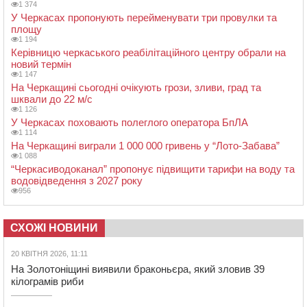
1 374
У Черкасах пропонують перейменувати три провулки та
площу
1 194
Керівницю черкаського реабілітаційного центру обрали на
новий термін
1 147
На Черкащині сьогодні очікують грози, зливи, град та
шквали до 22 м/с
1 126
У Черкасах поховають полеглого оператора БпЛА
1 114
На Черкащині виграли 1 000 000 гривень у “Лото-Забава”
1 088
“Черкасиводоканал” пропонує підвищити тарифи на воду та
водовідведення з 2027 року
956
СХОЖІ НОВИНИ
20 КВІТНЯ 2026, 11:11
На Золотоніщині виявили браконьєра, який зловив 39
кілограмів риби