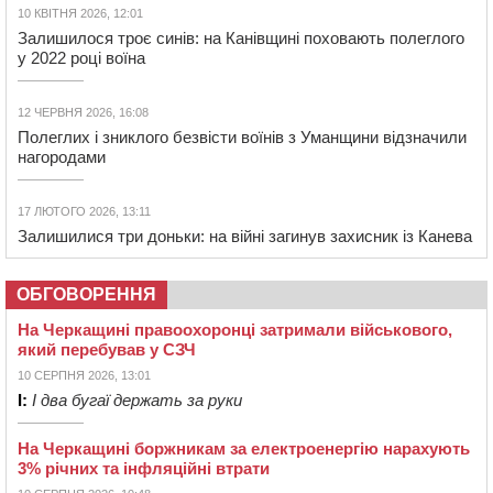
10 КВІТНЯ 2026, 12:01
Залишилося троє синів: на Канівщині поховають полеглого
у 2022 році воїна
12 ЧЕРВНЯ 2026, 16:08
Полеглих і зниклого безвісти воїнів з Уманщини відзначили
нагородами
17 ЛЮТОГО 2026, 13:11
Залишилися три доньки: на війні загинув захисник із Канева
ОБГОВОРЕННЯ
На Черкащині правоохоронці затримали військового,
який перебував у СЗЧ
10 СЕРПНЯ 2026, 13:01
І:
І два бугаї держать за руки
На Черкащині боржникам за електроенергію нарахують
3% річних та інфляційні втрати