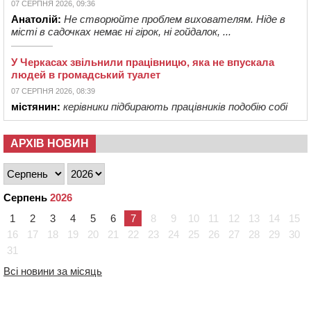
07 СЕРПНЯ 2026, 09:36
Анатолій:
Не створюйте проблем вихователям. Ніде в
місті в садочках немає ні гірок, ні гойдалок, ...
У Черкасах звільнили працівницю, яка не впускала
людей в громадський туалет
07 СЕРПНЯ 2026, 08:39
містянин:
керівники підбирають працівників подобію собі
АРХІВ НОВИН
Серпень
2026
1
2
3
4
5
6
7
8
9
10
11
12
13
14
15
16
17
18
19
20
21
22
23
24
25
26
27
28
29
30
31
Всі новини за місяць