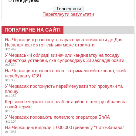
Не відчуваю
Переглянути результати
ПОПУЛЯРНЕ НА САЙТІ
На Черкащині розпочнуть нараховувати виплати до Дня
Незалежності: хто і скільки може отримати
2 447
У Черкаській облраді визначили кандидатку на посаду
директора установи, яка супроводжує 39 закладів освіти
2 312
На Черкащині правоохоронці затримали військового, який
перебував у СЗЧ
1 356
У Черкасах пропонують перейменувати три провулки та
площу
1 182
Керівницю черкаського реабілітаційного центру обрали на
новий термін
1 126
У Черкасах поховають полеглого оператора БпЛА
1 104
На Черкащині виграли 1 000 000 гривень у “Лото-Забава”
1 081