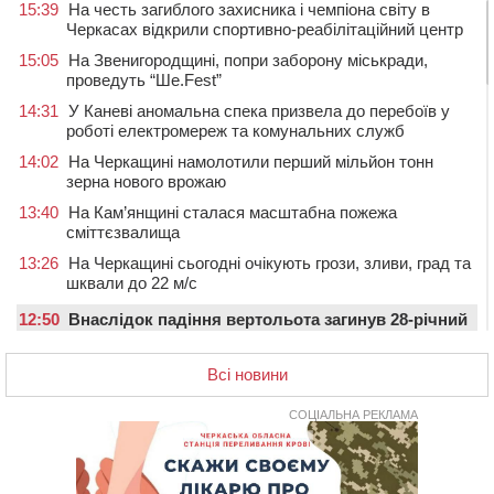
15:39
На честь загиблого захисника і чемпіона світу в
Черкасах відкрили спортивно-реабілітаційний центр
15:05
На Звенигородщині, попри заборону міськради,
проведуть “Ше.Fest”
14:31
У Каневі аномальна спека призвела до перебоїв у
роботі електромереж та комунальних служб
14:02
На Черкащині намолотили перший мільйон тонн
зерна нового врожаю
13:40
На Кам’янщині сталася масштабна пожежа
сміттєзвалища
13:26
На Черкащині сьогодні очікують грози, зливи, град та
шквали до 22 м/с
12:50
Внаслідок падіння вертольота загинув 28-річний
захисник зі Сміли
Всі новини
12:15
У центрі Черкас не поділили дорогу водії двох ВАЗів
11:29
У Черкасах до середини серпня обмежать рух
СОЦІАЛЬНА РЕКЛАМА
транспорту на трьох вулицях
10:54
На Черкащині кількість укриттів збільшилась
уп’ятеро з початку повномасштабної війни