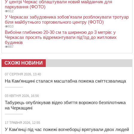
У центрі Черкас облаштували новий майданчик для
паркування (ФОТО)
912
У Черкасах забудовника зобов’язали розблокувати тротуар
біля майбутнього торговельного центру (ФОТО)
910
Вибоїни глибиною 20-30 см та шириною до 3 метрів: у
Черкасах просять відремонтувати під’їзд до житлових
будинків
887
СХОЖІ НОВИНИ
07 СЕРПНЯ 2026, 13:40
На Кам’янщині сталася масштабна пожежа сміттєзвалища
03 КВІТНЯ 2026, 16:56
Табурець опублікував відео збиття ворожого безпілотника
на Черкащині
17 ТРАВНЯ 2026, 12:55
У Кам’янці під час пожежі вогнеборці врятували двох людей