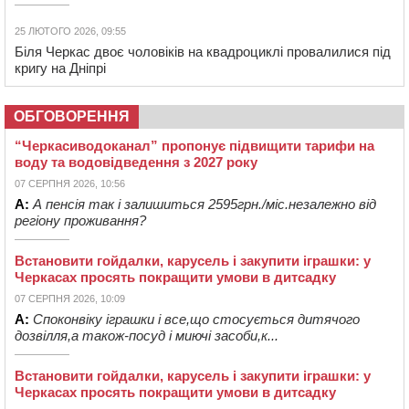
25 ЛЮТОГО 2026, 09:55
Біля Черкас двоє чоловіків на квадроциклі провалилися під
кригу на Дніпрі
ОБГОВОРЕННЯ
“Черкасиводоканал” пропонує підвищити тарифи на
воду та водовідведення з 2027 року
07 СЕРПНЯ 2026, 10:56
А:
А пенсія так і залишиться 2595грн./міс.незалежно від
регіону проживання?
Встановити гойдалки, карусель і закупити іграшки: у
Черкасах просять покращити умови в дитсадку
07 СЕРПНЯ 2026, 10:09
А:
Споконвіку іграшки і все,що стосується дитячого
дозвілля,а також-посуд і миючі засоби,к...
Встановити гойдалки, карусель і закупити іграшки: у
Черкасах просять покращити умови в дитсадку