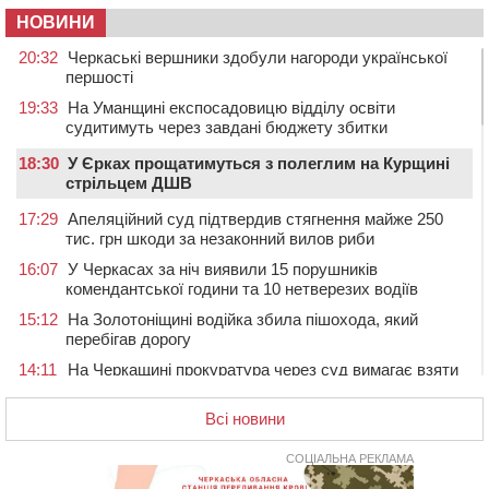
НОВИНИ
20:32
Черкаські вершники здобули нагороди української
першості
19:33
На Уманщині експосадовицю відділу освіти
судитимуть через завдані бюджету збитки
18:30
У Єрках прощатимуться з полеглим на Курщині
стрільцем ДШВ
17:29
Апеляційний суд підтвердив стягнення майже 250
тис. грн шкоди за незаконний вилов риби
16:07
У Черкасах за ніч виявили 15 порушників
комендантської години та 10 нетверезих водіїв
15:12
На Золотоніщині водійка збила пішохода, який
перебігав дорогу
14:11
На Черкащині прокуратура через суд вимагає взяти
під охорону 188-річну церкву
Всі новини
13:00
У Смілі біля магазину під колесами вантажівки
загинула жінка
СОЦІАЛЬНА РЕКЛАМА
11:33
У Черкасах пропонують для приватизації