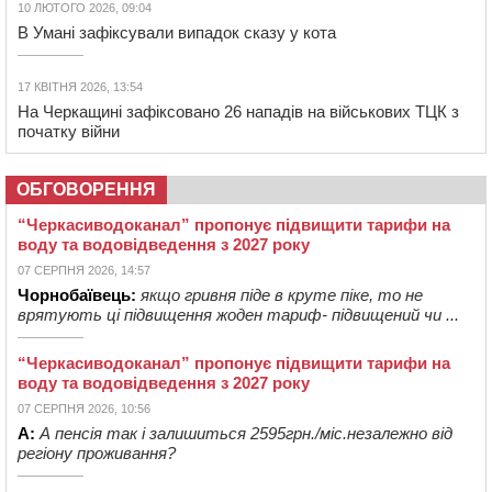
10 ЛЮТОГО 2026, 09:04
В Умані зафіксували випадок сказу у кота
17 КВІТНЯ 2026, 13:54
На Черкащині зафіксовано 26 нападів на військових ТЦК з
початку війни
ОБГОВОРЕННЯ
“Черкасиводоканал” пропонує підвищити тарифи на
воду та водовідведення з 2027 року
07 СЕРПНЯ 2026, 14:57
Чорнобаївець:
якщо гривня піде в круте піке, то не
врятують ці підвищення жоден тариф- підвищений чи ...
“Черкасиводоканал” пропонує підвищити тарифи на
воду та водовідведення з 2027 року
07 СЕРПНЯ 2026, 10:56
А:
А пенсія так і залишиться 2595грн./міс.незалежно від
регіону проживання?