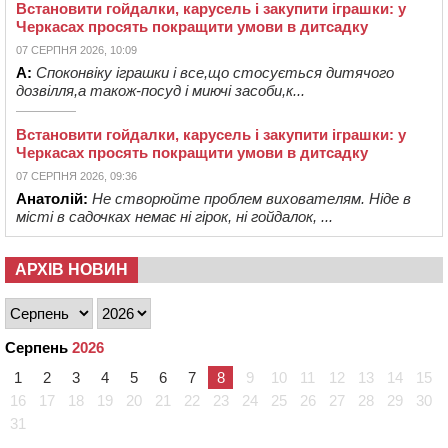
Встановити гойдалки, карусель і закупити іграшки: у
Черкасах просять покращити умови в дитсадку
07 СЕРПНЯ 2026, 10:09
А:
Споконвіку іграшки і все,що стосується дитячого
дозвілля,а також-посуд і миючі засоби,к...
Встановити гойдалки, карусель і закупити іграшки: у
Черкасах просять покращити умови в дитсадку
07 СЕРПНЯ 2026, 09:36
Анатолій:
Не створюйте проблем вихователям. Ніде в
місті в садочках немає ні гірок, ні гойдалок, ...
АРХІВ НОВИН
Серпень
2026
1
2
3
4
5
6
7
8
9
10
11
12
13
14
15
16
17
18
19
20
21
22
23
24
25
26
27
28
29
30
31