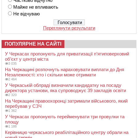
Частково відчутно
Майже не впливають
Не відчуваю
Переглянути результати
ПОПУЛЯРНЕ НА САЙТІ
У Черкасах пропонують для приватизації п’ятиповерховий
об’єкт у центрі міста
3 035
На Черкащині розпочнуть нараховувати виплати до Дня
Незалежності: хто і скільки може отримати
2 464
У Черкаській облраді визначили кандидатку на посаду
директора установи, яка супроводжує 39 закладів освіти
2 320
На Черкащині правоохоронці затримали військового, який
перебував у СЗЧ
1 362
У Черкасах пропонують перейменувати три провулки та
площу
1 188
Керівницю черкаського реабілітаційного центру обрали на
новий термін