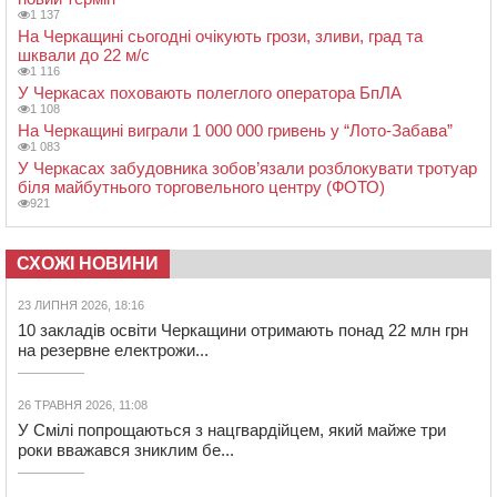
1 137
На Черкащині сьогодні очікують грози, зливи, град та
шквали до 22 м/с
1 116
У Черкасах поховають полеглого оператора БпЛА
1 108
На Черкащині виграли 1 000 000 гривень у “Лото-Забава”
1 083
У Черкасах забудовника зобов’язали розблокувати тротуар
біля майбутнього торговельного центру (ФОТО)
921
СХОЖІ НОВИНИ
23 ЛИПНЯ 2026, 18:16
10 закладів освіти Черкащини отримають понад 22 млн грн
на резервне електрожи...
26 ТРАВНЯ 2026, 11:08
У Смілі попрощаються з нацгвардійцем, який майже три
роки вважався зниклим бе...