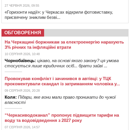
27 ЧЕРВНЯ 2026, 09:55
«Горизонти надії»: у Черкасах відкрили фотовиставку,
присвячену зниклим безві...
ОБГОВОРЕННЯ
На Черкащині боржникам за електроенергію нарахують
3% річних та інфляційні втрати
10 СЕРПНЯ 2026, 10:48
Чорнобаївець:
цікаво, на основі якого закону? ця умова
стосується лише юридичних осіб... брати зайві ...
Провокував конфлікт і зачинився в автівці: у ТЦК
прокоментували скандал із затриманням чоловіка у...
09 СЕРПНЯ 2026, 20:28
Коля:
Підари, яке вони мали право проникати до чужої
власності
“Черкасиводоканал” пропонує підвищити тарифи на
воду та водовідведення з 2027 року
07 СЕРПНЯ 2026, 14:57