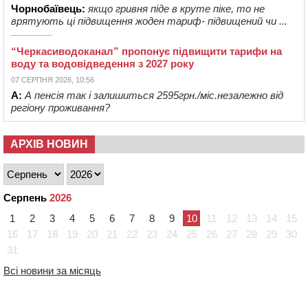
Чорнобаївець:
якщо гривня піде в круте піке, то не
врятують ці підвищення жоден тариф- підвищений чи ...
“Черкасиводоканал” пропонує підвищити тарифи на
воду та водовідведення з 2027 року
07 СЕРПНЯ 2026, 10:56
А:
А пенсія так і залишиться 2595грн./міс.незалежно від
регіону проживання?
АРХІВ НОВИН
Серпень
2026
1
2
3
4
5
6
7
8
9
10
11
12
13
14
15
16
17
18
19
20
21
22
23
24
25
26
27
28
29
30
31
Всі новини за місяць