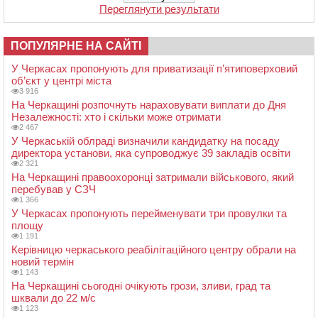
Переглянути результати
ПОПУЛЯРНЕ НА САЙТІ
У Черкасах пропонують для приватизації п’ятиповерховий
об’єкт у центрі міста
3 916
На Черкащині розпочнуть нараховувати виплати до Дня
Незалежності: хто і скільки може отримати
2 467
У Черкаській облраді визначили кандидатку на посаду
директора установи, яка супроводжує 39 закладів освіти
2 321
На Черкащині правоохоронці затримали військового, який
перебував у СЗЧ
1 366
У Черкасах пропонують перейменувати три провулки та
площу
1 191
Керівницю черкаського реабілітаційного центру обрали на
новий термін
1 143
На Черкащині сьогодні очікують грози, зливи, град та
шквали до 22 м/с
1 123