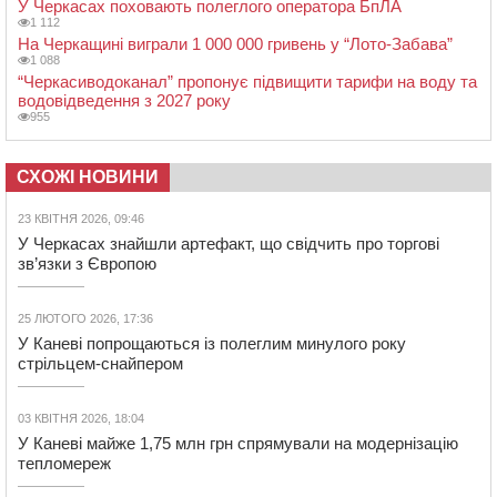
У Черкасах поховають полеглого оператора БпЛА
1 112
На Черкащині виграли 1 000 000 гривень у “Лото-Забава”
1 088
“Черкасиводоканал” пропонує підвищити тарифи на воду та
водовідведення з 2027 року
955
СХОЖІ НОВИНИ
23 КВІТНЯ 2026, 09:46
У Черкасах знайшли артефакт, що свідчить про торгові
зв’язки з Європою
25 ЛЮТОГО 2026, 17:36
У Каневі попрощаються із полеглим минулого року
стрільцем-снайпером
03 КВІТНЯ 2026, 18:04
У Каневі майже 1,75 млн грн спрямували на модернізацію
тепломереж