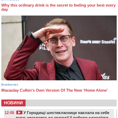
НОВИНИ
12:05
У Городищі шестикласниця наклала на себе
руки: незадовго до трагедії її побили однолітки