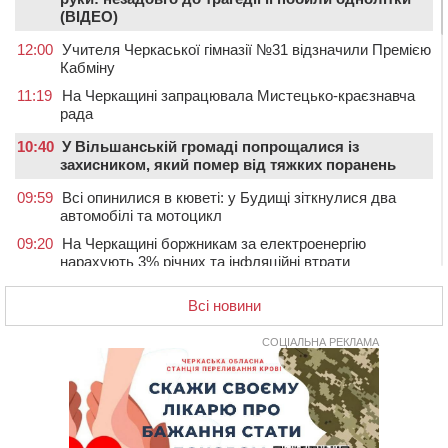
(ВІДЕО)
12:00
Учителя Черкаської гімназії №31 відзначили Премією
Кабміну
11:19
На Черкащині запрацювала Мистецько-краєзнавча
рада
10:40
У Вільшанській громаді попрощалися із
захисником, який помер від тяжких поранень
09:59
Всі опинилися в кюветі: у Будищі зіткнулися два
автомобілі та мотоцикл
09:20
На Черкащині боржникам за електроенергію
нарахують 3% річних та інфляційні втрати
08:22
Черкащина серед лідерів за кількістю штрафів для
Всі новини
підприємств через неподання даних про транспорт до
ТЦК
СОЦІАЛЬНА РЕКЛАМА
07:35
Черкаси прийматимуть Український урбаністичний
форум: реєстрація
09 СЕРПНЯ 2026, НЕДІЛЯ
19:08
На Чорнобаївщині конфіскували землю на користь
держави, але оренду не припинили: прокуратура