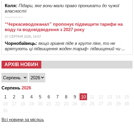
Коля:
Підари, яке вони мали право проникати до чужої
власності
“Черкасиводоканал” пропонує підвищити тарифи на
воду та водовідведення з 2027 року
07 СЕРПНЯ 2026, 14:57
Чорнобаївець:
якщо гривня піде в круте піке, то не
врятують ці підвищення жоден тариф- підвищений чи ...
АРХІВ НОВИН
Серпень
2026
1
2
3
4
5
6
7
8
9
10
11
12
13
14
15
16
17
18
19
20
21
22
23
24
25
26
27
28
29
30
31
Всі новини за місяць