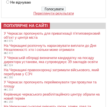
Не відчуваю
Переглянути результати
ПОПУЛЯРНЕ НА САЙТІ
У Черкасах пропонують для приватизації п’ятиповерховий
об’єкт у центрі міста
3 975
На Черкащині розпочнуть нараховувати виплати до Дня
Незалежності: хто і скільки може отримати
2 472
У Черкаській облраді визначили кандидатку на посаду
директора установи, яка супроводжує 39 закладів освіти
2 324
На Черкащині правоохоронці затримали військового, який
перебував у СЗЧ
1 380
У Черкасах пропонують перейменувати три провулки та
площу
1 203
Керівницю черкаського реабілітаційного центру обрали на
новий термін
1 150
На Черкащині сьогодні очікують грози, зливи, град та