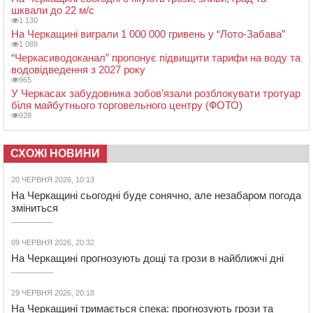
шквали до 22 м/с
1 130
На Черкащині виграли 1 000 000 гривень у “Лото-Забава”
1 089
“Черкасиводоканал” пропонує підвищити тарифи на воду та
водовідведення з 2027 року
965
У Черкасах забудовника зобов’язали розблокувати тротуар
біля майбутнього торговельного центру (ФОТО)
928
СХОЖІ НОВИНИ
20 ЧЕРВНЯ 2026, 10:13
На Черкащині сьогодні буде сонячно, але незабаром погода
зміниться
09 ЧЕРВНЯ 2026, 20:32
На Черкащині прогнозують дощі та грози в найближчі дні
29 ЧЕРВНЯ 2026, 20:18
На Черкащині тримається спека: прогнозують грози та