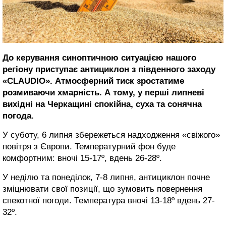
До керування синоптичною ситуацією нашого
регіону приступає антициклон з південного заходу
«CLAUDIO». Атмосферний тиск зростатиме
розмиваючи хмарність. А тому, у перші липневі
вихідні на Черкащині спокійна, суха та сонячна
погода.
У суботу, 6 липня збережеться надходження «свіжого»
повітря з Європи. Температурний фон буде
комфортним: вночі 15-17º, вдень 26-28º.
У неділю та понеділок, 7-8 липня, антициклон почне
зміцнювати свої позиції, що зумовить повернення
спекотної погоди. Температура вночі 13-18º вдень 27-
32º.