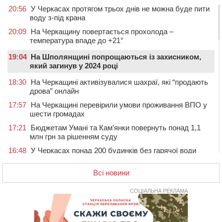
20:56
У Черкасах протягом трьох днів не можна буде пити
воду з-під крана
20:09
На Черкащину повертається прохолода –
температура впаде до +21°
19:04
На Шполянщині попрощаються із захисником,
який загинув у 2024 році
18:30
На Черкащині активізувалися шахраї, які “продають
дрова” онлайн
17:57
На Черкащині перевірили умови проживання ВПО у
шести громадах
17:21
Бюджетам Умані та Кам’янки повернуть понад 1,1
млн грн за рішенням суду
16:48
У Черкасах понад 200 будинків без гарячої води
(АДРЕСИ)
Всі новини
16:13
На Звенигородщині провели в останню путь
загиблого на Херсонщині військового
СОЦІАЛЬНА РЕКЛАМА
15:37
Сьогодні ЛНЗ зустрінеться з “Карпатами” у Львові
15:01
Поблизу Умані нетверезий водій Jaguar протаранив