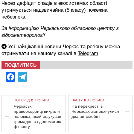
Через дефіцит опадів в екосистемах області
утримується надзвичайна (5 класу) пожежна
небезпека.
За інформацією Черкаського обласного центру з
гідрометеорології
Усі найцікавіші новини Черкас та регіону можна
отримувати на нашому каналі в
Telegram
ПОДІЛИТИСЬ
Facebook
Telegram
ПОПЕРЕДНЯ НОВИНА
НАСТУПНА НОВИНА
Черкаські
На перехресті в
правоохоронці викрили
Черкасах зіштовхнулися
чоловіка, який ошукував
два автомобілі
громадян за допомогою
фішингу