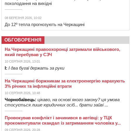
похолодання на вихідні
08 БЕРЕЗНЯ 2026, 10:02
До 12º тепла прогнозують на Черкащині
ОБГОВОРЕННЯ
На Черкащині правоохоронці затримали військового,
який перебував у СЗЧ
10 СЕРПНЯ 2026, 13:01
І:
І два бугаї держать за руки
На Черкащині боржникам за електроенергію нарахують
3% річних та інфляційні втрати
10 СЕРПНЯ 2026, 10:48
Чорнобаївець:
цікаво, на основі якого закону? ця умова
стосується лише юридичних осіб... брати зайві ...
Провокував конфлікт і зачинився в автівці: у ТЦК
прокоментували скандал із затриманням чоловіка у...
09 СЕРПНЯ 2026, 20:28