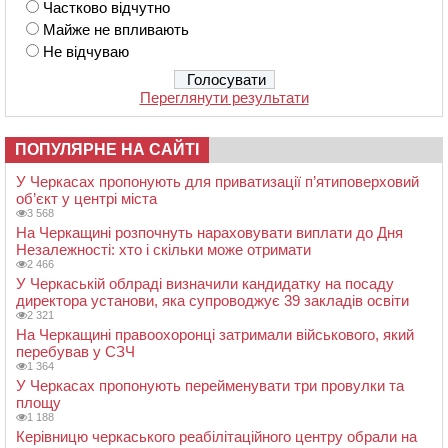
Частково відчутно
Майже не впливають
Не відчуваю
Переглянути результати
ПОПУЛЯРНЕ НА САЙТІ
У Черкасах пропонують для приватизації п’ятиповерховий
об’єкт у центрі міста
3 568
На Черкащині розпочнуть нараховувати виплати до Дня
Незалежності: хто і скільки може отримати
2 466
У Черкаській облраді визначили кандидатку на посаду
директора установи, яка супроводжує 39 закладів освіти
2 321
На Черкащині правоохоронці затримали військового, який
перебував у СЗЧ
1 364
У Черкасах пропонують перейменувати три провулки та
площу
1 188
Керівницю черкаського реабілітаційного центру обрали на