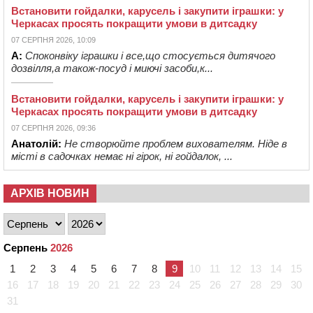
Встановити гойдалки, карусель і закупити іграшки: у
Черкасах просять покращити умови в дитсадку
07 СЕРПНЯ 2026, 10:09
А:
Споконвіку іграшки і все,що стосується дитячого
дозвілля,а також-посуд і миючі засоби,к...
Встановити гойдалки, карусель і закупити іграшки: у
Черкасах просять покращити умови в дитсадку
07 СЕРПНЯ 2026, 09:36
Анатолій:
Не створюйте проблем вихователям. Ніде в
місті в садочках немає ні гірок, ні гойдалок, ...
АРХІВ НОВИН
Серпень
2026
1
2
3
4
5
6
7
8
9
10
11
12
13
14
15
16
17
18
19
20
21
22
23
24
25
26
27
28
29
30
31