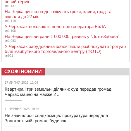
новий термін
1 137
На Черкащині сьогодні очікують грози, зливи, град та
шквали до 22 м/с
1 119
У Черкасах поховають полеглого оператора БпЛА
1 108
На Черкащині виграли 1 000 000 гривень у “Лото-Забава”
1 083
У Черкасах забудовника зобов’язали розблокувати тротуар
біля майбутнього торговельного центру (ФОТО)
921
СХОЖІ НОВИНИ
17 ЛИПНЯ 2026, 12:04
Квартира і три земельні ділянки: суд передав громаді
Черкас майно на майже 2 ...
11 ЧЕРВНЯ 2026, 19:45
Не знайшлося спадкоємців: прокуратура передала
Золотоніській громаді будинок ...