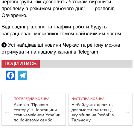
чергові групи, які дозволять батькам вирішити
проблему з режимом робочого дня”, — розповів
Овчаренко.
Відповідні рішення та графіки роботи будуть
напрацьовані міськвиконкомом найближчим часом.
Усі найцікавіші новини Черкас та регіону можна
отримувати на нашому каналі в
Telegram
ПОДІЛИТИСЬ
Facebook
Telegram
ПОПЕРЕДНЯ НОВИНА
НАСТУПНА НОВИНА
Активіст “Правого
Небайдужих просять
сектору” з Черкащини
допомогти вчительці,
став чемпіоном України
яку збили на ”зебрі” в
по бойовому самбо
Тальному