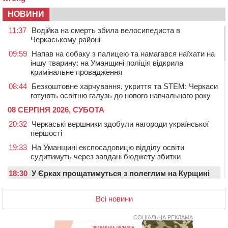
НОВИНИ
11:37
Водійка на смерть збила велосипедиста в
Черкаському районі
09:59
Напав на собаку з палицею та намагався наїхати на
іншу тварину: на Уманщині поліція відкрила
кримінальне провадження
08:44
Безкоштовне харчування, укриття та STEM: Черкаси
готують освітню галузь до нового навчального року
08 СЕРПНЯ 2026, СУБОТА
20:32
Черкаські вершники здобули нагороди української
першості
19:33
На Уманщині експосадовицю відділу освіти
судитимуть через завдані бюджету збитки
18:30
У Єрках прощатимуться з полеглим на Курщині
стрільцем ДШВ
Всі новини
17:29
Апеляційний суд підтвердив стягнення майже 250
тис. грн шкоди за незаконний вилов риби
СОЦІАЛЬНА РЕКЛАМА
16:07
У Черкасах за ніч виявили 15 порушників