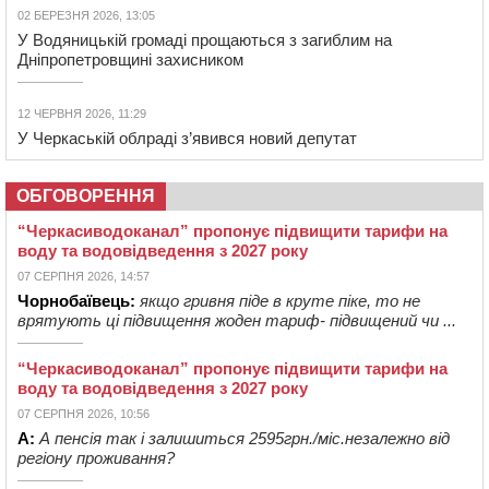
02 БЕРЕЗНЯ 2026, 13:05
У Водяницькій громаді прощаються з загиблим на
Дніпропетровщині захисником
12 ЧЕРВНЯ 2026, 11:29
У Черкаській облраді з’явився новий депутат
ОБГОВОРЕННЯ
“Черкасиводоканал” пропонує підвищити тарифи на
воду та водовідведення з 2027 року
07 СЕРПНЯ 2026, 14:57
Чорнобаївець:
якщо гривня піде в круте піке, то не
врятують ці підвищення жоден тариф- підвищений чи ...
“Черкасиводоканал” пропонує підвищити тарифи на
воду та водовідведення з 2027 року
07 СЕРПНЯ 2026, 10:56
А:
А пенсія так і залишиться 2595грн./міс.незалежно від
регіону проживання?