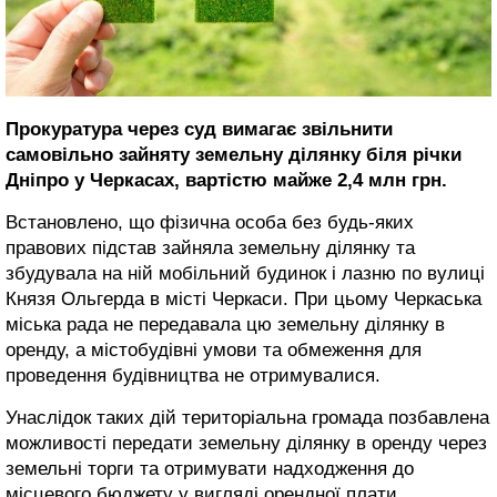
Прокуратура через суд вимагає звільнити
самовільно зайняту земельну ділянку біля річки
Дніпро у Черкасах, вартістю майже 2,4 млн грн.
Встановлено, що фізична особа без будь-яких
правових підстав зайняла земельну ділянку та
збудувала на ній мобільний будинок і лазню по вулиці
Князя Ольгерда в місті Черкаси. При цьому Черкаська
міська рада не передавала цю земельну ділянку в
оренду, а містобудівні умови та обмеження для
проведення будівництва не отримувалися.
Унаслідок таких дій територіальна громада позбавлена
можливості передати земельну ділянку в оренду через
земельні торги та отримувати надходження до
місцевого бюджету у вигляді орендної плати.