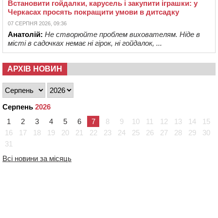
Встановити гойдалки, карусель і закупити іграшки: у
Черкасах просять покращити умови в дитсадку
07 СЕРПНЯ 2026, 09:36
Анатолій:
Не створюйте проблем вихователям. Ніде в
місті в садочках немає ні гірок, ні гойдалок, ...
АРХІВ НОВИН
Серпень
2026
1
2
3
4
5
6
7
8
9
10
11
12
13
14
15
16
17
18
19
20
21
22
23
24
25
26
27
28
29
30
31
Всі новини за місяць