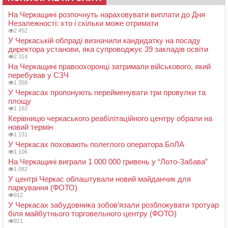
На Черкащині розпочнуть нараховувати виплати до Дня
Незалежності: хто і скільки може отримати
2 452
У Черкаській облраді визначили кандидатку на посаду
директора установи, яка супроводжує 39 закладів освіти
2 314
На Черкащині правоохоронці затримали військового, який
перебував у СЗЧ
1 358
У Черкасах пропонують перейменувати три провулки та
площу
1 183
Керівницю черкаського реабілітаційного центру обрали на
новий термін
1 131
У Черкасах поховають полеглого оператора БпЛА
1 106
На Черкащині виграли 1 000 000 гривень у “Лото-Забава”
1 082
У центрі Черкас облаштували новий майданчик для
паркування (ФОТО)
912
У Черкасах забудовника зобов’язали розблокувати тротуар
біля майбутнього торговельного центру (ФОТО)
911