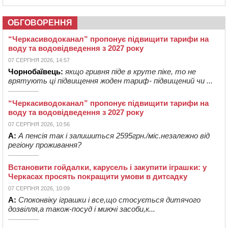
ОБГОВОРЕННЯ
“Черкасиводоканал” пропонує підвищити тарифи на
воду та водовідведення з 2027 року
07 СЕРПНЯ 2026, 14:57
Чорнобаївець:
якщо гривня піде в круте піке, то не
врятують ці підвищення жоден тариф- підвищений чи ...
“Черкасиводоканал” пропонує підвищити тарифи на
воду та водовідведення з 2027 року
07 СЕРПНЯ 2026, 10:56
А:
А пенсія так і залишиться 2595грн./міс.незалежно від
регіону проживання?
Встановити гойдалки, карусель і закупити іграшки: у
Черкасах просять покращити умови в дитсадку
07 СЕРПНЯ 2026, 10:09
А:
Споконвіку іграшки і все,що стосується дитячого
дозвілля,а також-посуд і миючі засоби,к...