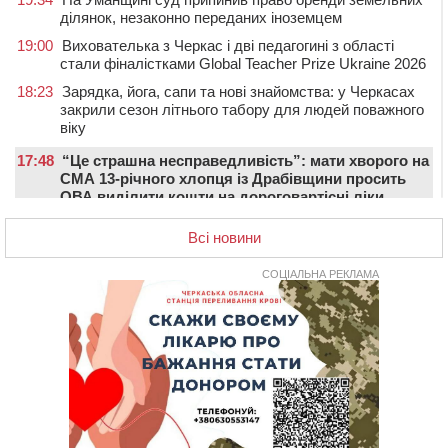
ділянок, незаконно переданих іноземцем
19:00
Вихователька з Черкас і дві педагогині з області
стали фіналістками Global Teacher Prize Ukraine 2026
18:23
Зарядка, йога, сапи та нові знайомства: у Черкасах
закрили сезон літнього табору для людей поважного
віку
17:48
“Це страшна несправедливість”: мати хворого на
СМА 13-річного хлопця із Драбівщини просить
ОВА виділити кошти на дороговартісні ліки
17:15
На Уманщині судитимуть колишню очільницю відділу
Всі новини
освіти через закупівлю електрики за завищеною
ціною
СОЦІАЛЬНА РЕКЛАМА
16:40
У Черкасах провели в останню путь двох
загиблих воїнів
16:07
До 1 вересня у Черкасах оновлюють дорожню
розмітку біля навчальних закладів (ФОТОФАКТ)
15:39
На честь загиблого захисника і чемпіона світу в
Черкасах відкрили спортивно-реабілітаційний центр
15:05
На Звенигородщині, попри заборону міськради,