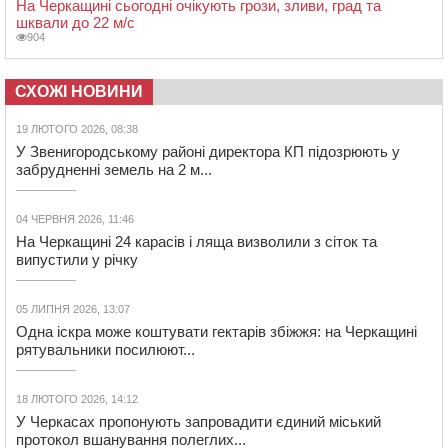
На Черкащині сьогодні очікують грози, зливи, град та
шквали до 22 м/с
904
СХОЖІ НОВИНИ
19 ЛЮТОГО 2026, 08:38
У Звенигородському районі директора КП підозрюють у
забрудненні земель на 2 м...
04 ЧЕРВНЯ 2026, 11:46
На Черкащині 24 карасів і ляща визволили з сіток та
випустили у річку
05 ЛИПНЯ 2026, 13:07
Одна іскра може коштувати гектарів збіжжя: на Черкащині
рятувальники посилюют...
18 ЛЮТОГО 2026, 14:12
У Черкасах пропонують запровадити єдиний міський
протокол вшанування полеглих...