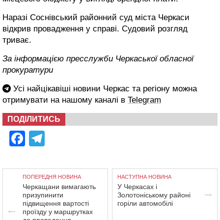
Наразі Соснівський районний суд міста Черкаси
відкрив провадження у справі. Судовий розгляд
триває.
За інформацією пресслужби Черкаської обласної
прокуратури
Усі найцікавіші новини Черкас та регіону можна
отримувати на нашому каналі в
Telegram
ПОДІЛИТИСЬ
Facebook
Telegram
ПОПЕРЕДНЯ НОВИНА
НАСТУПНА НОВИНА
Черкащани вимагають
У Черкасах і
призупинити
Золотоніському районі
підвищення вартості
горіли автомобілі
проїзду у маршрутках
до проведення