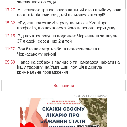
звернулася до суду
17:27
У Черкасах триває завершальний етап прийому заяв
на літній відпочинок дітей пільгових категорій
15:32
«Будеш пожежним!»: рятувальник з Умані про
професію, що почалася з його власного порятунку
13:15
Від початку року на водоймах Черкащини загинули
37 людей, серед них 2 дітей
11:37
Водійка на смерть збила велосипедиста в
Черкаському районі
09:59
Напав на собаку з палицею та намагався наїхати на
іншу тварину: на Уманщині поліція відкрила
кримінальне провадження
08:44
Безкоштовне харчування, укриття та STEM: Черкаси
готують освітню галузь до нового навчального року
Всі новини
08 СЕРПНЯ 2026, СУБОТА
СОЦІАЛЬНА РЕКЛАМА
20:32
Черкаські вершники здобули нагороди української
першості
19:33
На Уманщині експосадовицю відділу освіти
судитимуть через завдані бюджету збитки