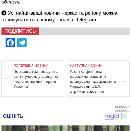
області
Усі найцікавіші новини Черкас та регіону можна
отримувати на нашому каналі в
Telegram
ПОДІЛИТИСЬ
Facebook
Telegram
ПОПЕРЕДНЯ НОВИНА
НАСТУПНА НОВИНА
Черкащан запрошують
Агентка фсб, яка
взяти участь у забігу на
наводила ракети й
честь полеглих Героїв
планувала працювати в
України
Черкаській ОВА,
отримала довічне
РЕКЛАМА
РЕКЛАМА