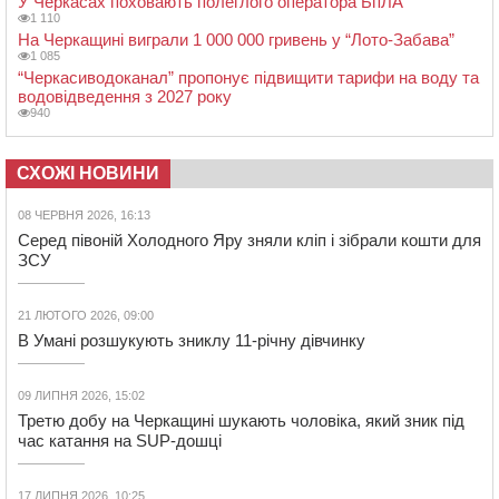
У Черкасах поховають полеглого оператора БпЛА
1 110
На Черкащині виграли 1 000 000 гривень у “Лото-Забава”
1 085
“Черкасиводоканал” пропонує підвищити тарифи на воду та
водовідведення з 2027 року
940
СХОЖІ НОВИНИ
08 ЧЕРВНЯ 2026, 16:13
Серед півоній Холодного Яру зняли кліп і зібрали кошти для
ЗСУ
21 ЛЮТОГО 2026, 09:00
В Умані розшукують зниклу 11-річну дівчинку
09 ЛИПНЯ 2026, 15:02
Третю добу на Черкащині шукають чоловіка, який зник під
час катання на SUP-дошці
17 ЛИПНЯ 2026, 10:25