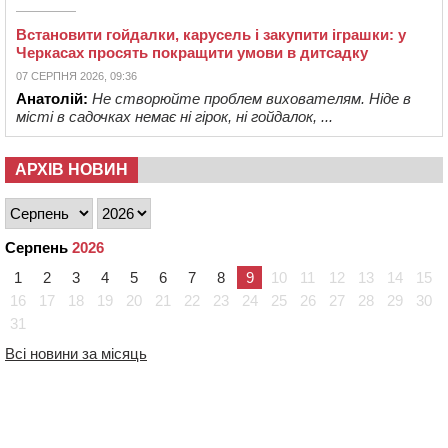
Встановити гойдалки, карусель і закупити іграшки: у
Черкасах просять покращити умови в дитсадку
07 СЕРПНЯ 2026, 09:36
Анатолій:
Не створюйте проблем вихователям. Ніде в
місті в садочках немає ні гірок, ні гойдалок, ...
АРХІВ НОВИН
Серпень
2026
1
2
3
4
5
6
7
8
9
10
11
12
13
14
15
16
17
18
19
20
21
22
23
24
25
26
27
28
29
30
31
Всі новини за місяць