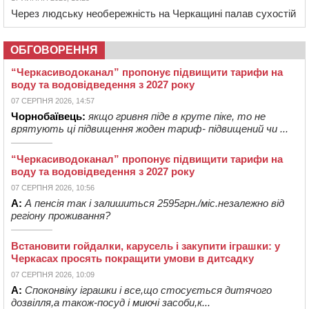
Через людську необережність на Черкащині палав сухостій
ОБГОВОРЕННЯ
“Черкасиводоканал” пропонує підвищити тарифи на
воду та водовідведення з 2027 року
07 СЕРПНЯ 2026, 14:57
Чорнобаївець:
якщо гривня піде в круте піке, то не
врятують ці підвищення жоден тариф- підвищений чи ...
“Черкасиводоканал” пропонує підвищити тарифи на
воду та водовідведення з 2027 року
07 СЕРПНЯ 2026, 10:56
А:
А пенсія так і залишиться 2595грн./міс.незалежно від
регіону проживання?
Встановити гойдалки, карусель і закупити іграшки: у
Черкасах просять покращити умови в дитсадку
07 СЕРПНЯ 2026, 10:09
А:
Споконвіку іграшки і все,що стосується дитячого
дозвілля,а також-посуд і миючі засоби,к...