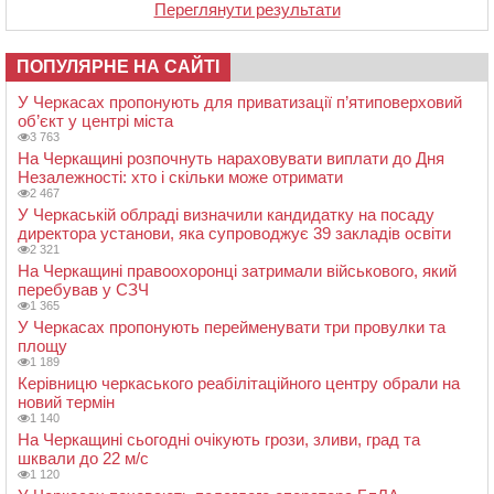
Переглянути результати
ПОПУЛЯРНЕ НА САЙТІ
У Черкасах пропонують для приватизації п’ятиповерховий
об’єкт у центрі міста
3 763
На Черкащині розпочнуть нараховувати виплати до Дня
Незалежності: хто і скільки може отримати
2 467
У Черкаській облраді визначили кандидатку на посаду
директора установи, яка супроводжує 39 закладів освіти
2 321
На Черкащині правоохоронці затримали військового, який
перебував у СЗЧ
1 365
У Черкасах пропонують перейменувати три провулки та
площу
1 189
Керівницю черкаського реабілітаційного центру обрали на
новий термін
1 140
На Черкащині сьогодні очікують грози, зливи, град та
шквали до 22 м/с
1 120