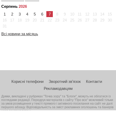
Серпень
2026
1
2
3
4
5
6
7
8
9
10
11
12
13
14
15
16
17
18
19
20
21
22
23
24
25
26
27
28
29
30
31
Всі новини за місяць
Корисні телефони
Зворотний зв’язок
Контакти
Рекламодавцям
Думки, викладені у рубриках "Точка зору" та "Блоги", можуть не збігатися із
поглядами редакції. Передрук матеріалів з сайту "Про все" можливий тільки
за умов розміщення у тексті прямого і активного посилання на сайт не далі
першого абзацу. Відповідальність за зміст рекламних оголошень та банерів
несе рекламодавець