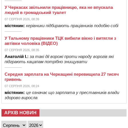
У Черкасах звільнили працівницю, яка не впускала
людей в громадський туалет
07 СЕРПНЯ 2026, 08:39
містянин:
керівники підбирають працівників подобію собі
У Тальному працівники ТЦК вибили вікно і витягли з
автівки чоловіка (ВІДЕО)
07 СЕРПНЯ 2026, 08:35
Анатолій І.:
за такі дії ворожі проти народу ворогів які
підграють кацапам потрібно знищувати
Середня зарплата на Черкащині перевищила 27 тисяч
гривень
07 СЕРПНЯ 2026, 08:24
містянин:
це означає що зарплата у преставників влади
здорово виросла
АРХІВ НОВИН