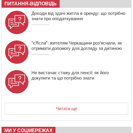
10:56
Захисника зі Звенигородщини, який обороняв
ПИТАННЯ-ВІДПОВІДЬ
Авдіївку, нагородили “Комбатантським хрестом”
Доходи від здачі житла в оренду: що потрібно
10:10
На Черкащині п’яний мотоцикліст зіткнувся з
знати про оподаткування
мопедом: двоє людей у лікарні
“єЯсла”: жителям Черкащини роз’яснили, як
отримати допомогу для догляду за дитиною
Не вистачає стажу для пенсії: як його
докупити та що потрібно знати
Читати ще
МИ У СОЦМЕРЕЖАХ