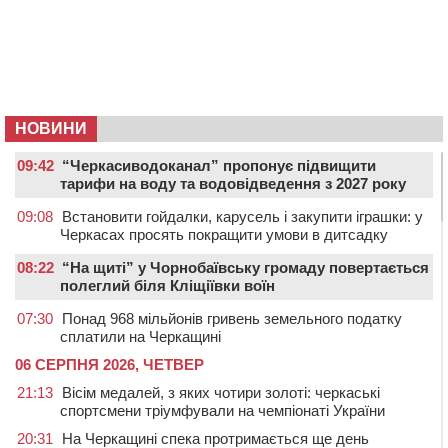
НОВИНИ
09:42
“Черкасиводоканал” пропонує підвищити
тарифи на воду та водовідведення з 2027 року
09:08
Встановити гойдалки, карусель і закупити іграшки: у
Черкасах просять покращити умови в дитсадку
08:22
“На щиті” у Чорнобаївську громаду повертається
полеглий біля Кліщіївки воїн
07:30
Понад 968 мільйонів гривень земельного податку
сплатили на Черкащині
06 СЕРПНЯ 2026, ЧЕТВЕР
21:13
Вісім медалей, з яких чотири золоті: черкаські
спортсмени тріумфували на чемпіонаті України
20:31
На Черкащині спека протримається ще день