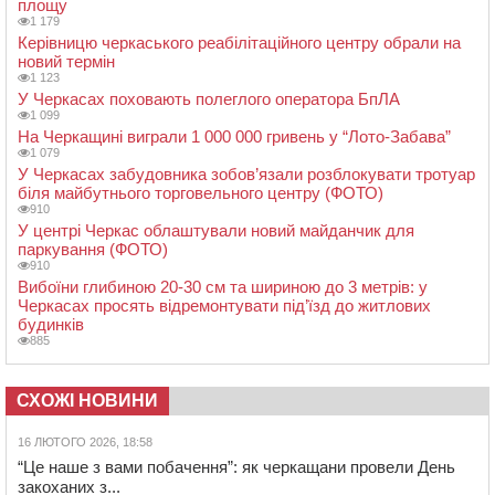
площу
1 179
Керівницю черкаського реабілітаційного центру обрали на
новий термін
1 123
У Черкасах поховають полеглого оператора БпЛА
1 099
На Черкащині виграли 1 000 000 гривень у “Лото-Забава”
1 079
У Черкасах забудовника зобов’язали розблокувати тротуар
біля майбутнього торговельного центру (ФОТО)
910
У центрі Черкас облаштували новий майданчик для
паркування (ФОТО)
910
Вибоїни глибиною 20-30 см та шириною до 3 метрів: у
Черкасах просять відремонтувати під’їзд до житлових
будинків
885
СХОЖІ НОВИНИ
16 ЛЮТОГО 2026, 18:58
“Це наше з вами побачення”: як черкащани провели День
закоханих з...