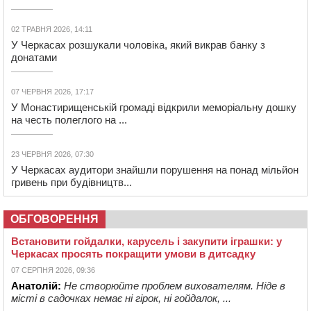
02 ТРАВНЯ 2026, 14:11
У Черкасах розшукали чоловіка, який викрав банку з
донатами
07 ЧЕРВНЯ 2026, 17:17
У Монастирищенській громаді відкрили меморіальну дошку
на честь полеглого на ...
23 ЧЕРВНЯ 2026, 07:30
У Черкасах аудитори знайшли порушення на понад мільйон
гривень при будівництв...
ОБГОВОРЕННЯ
Встановити гойдалки, карусель і закупити іграшки: у
Черкасах просять покращити умови в дитсадку
07 СЕРПНЯ 2026, 09:36
Анатолій:
Не створюйте проблем вихователям. Ніде в
місті в садочках немає ні гірок, ні гойдалок, ...