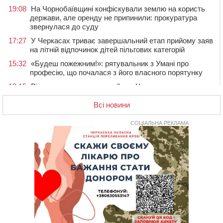
19:08
На Чорнобаївщині конфіскували землю на користь
держави, але оренду не припинили: прокуратура
звернулася до суду
17:27
У Черкасах триває завершальний етап прийому заяв
на літній відпочинок дітей пільгових категорій
15:32
«Будеш пожежним!»: рятувальник з Умані про
професію, що почалася з його власного порятунку
13:15
Від початку року на водоймах Черкащини загинули
37 людей, серед них 2 дітей
Всі новини
11:37
Водійка на смерть збила велосипедиста в
Черкаському районі
СОЦІАЛЬНА РЕКЛАМА
09:59
Напав на собаку з палицею та намагався наїхати на
іншу тварину: на Уманщині поліція відкрила
кримінальне провадження
08:44
Безкоштовне харчування, укриття та STEM: Черкаси
готують освітню галузь до нового навчального року
08 СЕРПНЯ 2026, СУБОТА
20:32
Черкаські вершники здобули нагороди української
першості