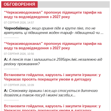
ОБГОВОРЕННЯ
“Черкасиводоканал” пропонує підвищити тарифи на
воду та водовідведення з 2027 року
07 СЕРПНЯ 2026, 14:57
Чорнобаївець:
якщо гривня піде в круте піке, то не
врятують ці підвищення жоден тариф- підвищений чи ...
“Черкасиводоканал” пропонує підвищити тарифи на
воду та водовідведення з 2027 року
07 СЕРПНЯ 2026, 10:56
А:
А пенсія так і залишиться 2595грн./міс.незалежно від
регіону проживання?
Встановити гойдалки, карусель і закупити іграшки: у
Черкасах просять покращити умови в дитсадку
07 СЕРПНЯ 2026, 10:09
А:
Споконвіку іграшки і все,що стосується дитячого
дозвілля,а також-посуд і миючі засоби,к...
Встановити гойдалки, карусель і закупити іграшки: у
Черкасах просять покращити умови в дитсадку