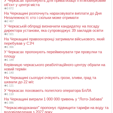
У Черкасах пропонують для приватизації п’ятиповерховий
об’єкт у центрі міста
3 872
На Черкащині розпочнуть нараховувати виплати до Дня
Незалежності: хто і скільки може отримати
2 467
У Черкаській облраді визначили кандидатку на посаду
директора установи, яка супроводжує 39 закладів освіти
2 321
На Черкащині правоохоронці затримали військового, який
перебував у СЗЧ
1 366
У Черкасах пропонують перейменувати три провулки та
площу
1 189
Керівницю черкаського реабілітаційного центру обрали на
новий термін
1 140
На Черкащині сьогодні очікують грози, зливи, град та
шквали до 22 м/с
1 121
У Черкасах поховають полеглого оператора БпЛА
1 110
На Черкащині виграли 1 000 000 гривень у “Лото-Забава”
1 086
“Черкасиводоканал” пропонує підвищити тарифи на воду та
водовідведення з 2027 року