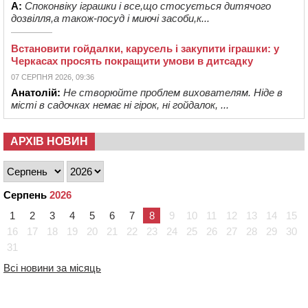
А:
Споконвіку іграшки і все,що стосується дитячого
дозвілля,а також-посуд і миючі засоби,к...
Встановити гойдалки, карусель і закупити іграшки: у
Черкасах просять покращити умови в дитсадку
07 СЕРПНЯ 2026, 09:36
Анатолій:
Не створюйте проблем вихователям. Ніде в
місті в садочках немає ні гірок, ні гойдалок, ...
АРХІВ НОВИН
Серпень
2026
1
2
3
4
5
6
7
8
9
10
11
12
13
14
15
16
17
18
19
20
21
22
23
24
25
26
27
28
29
30
31
Всі новини за місяць