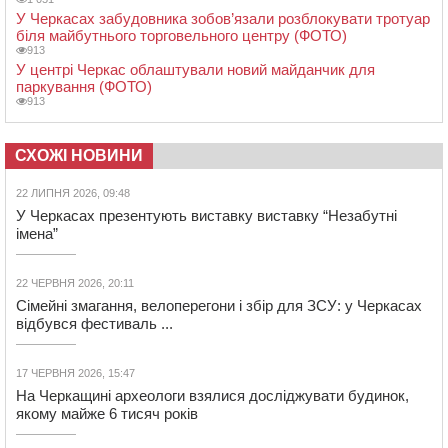
У Черкасах забудовника зобов’язали розблокувати тротуар
біля майбутнього торговельного центру (ФОТО)
913
У центрі Черкас облаштували новий майданчик для
паркування (ФОТО)
913
СХОЖІ НОВИНИ
22 ЛИПНЯ 2026, 09:48
У Черкасах презентують виставку виставку “Незабутні
імена”
22 ЧЕРВНЯ 2026, 20:11
Сімейні змагання, велоперегони і збір для ЗСУ: у Черкасах
відбувся фестиваль ...
17 ЧЕРВНЯ 2026, 15:47
На Черкащині археологи взялися досліджувати будинок,
якому майже 6 тисяч років