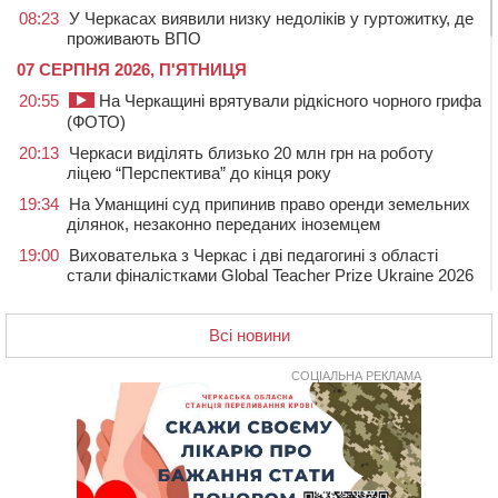
08:23
У Черкасах виявили низку недоліків у гуртожитку, де
проживають ВПО
07 СЕРПНЯ 2026, П'ЯТНИЦЯ
20:55
На Черкащині врятували рідкісного чорного грифа
(ФОТО)
20:13
Черкаси виділять близько 20 млн грн на роботу
ліцею “Перспектива” до кінця року
19:34
На Уманщині суд припинив право оренди земельних
ділянок, незаконно переданих іноземцем
19:00
Вихователька з Черкас і дві педагогині з області
стали фіналістками Global Teacher Prize Ukraine 2026
18:23
Зарядка, йога, сапи та нові знайомства: у Черкасах
закрили сезон літнього табору для людей поважного
Всі новини
віку
СОЦІАЛЬНА РЕКЛАМА
17:48
“Це страшна несправедливість”: мати хворого на
СМА 13-річного хлопця із Драбівщини просить
ОВА виділити кошти на дороговартісні ліки
17:15
На Уманщині судитимуть колишню очільницю відділу
освіти через закупівлю електрики за завищеною