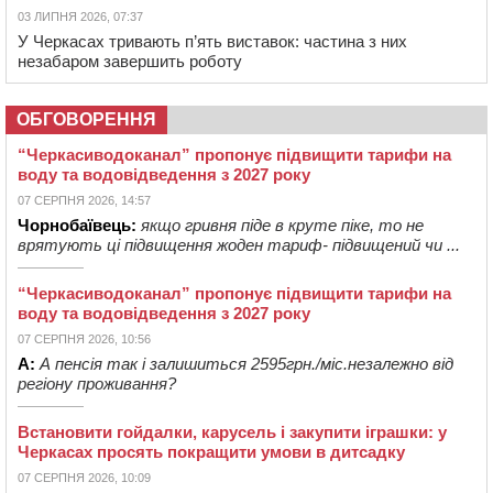
03 ЛИПНЯ 2026, 07:37
У Черкасах тривають п’ять виставок: частина з них
незабаром завершить роботу
ОБГОВОРЕННЯ
“Черкасиводоканал” пропонує підвищити тарифи на
воду та водовідведення з 2027 року
07 СЕРПНЯ 2026, 14:57
Чорнобаївець:
якщо гривня піде в круте піке, то не
врятують ці підвищення жоден тариф- підвищений чи ...
“Черкасиводоканал” пропонує підвищити тарифи на
воду та водовідведення з 2027 року
07 СЕРПНЯ 2026, 10:56
А:
А пенсія так і залишиться 2595грн./міс.незалежно від
регіону проживання?
Встановити гойдалки, карусель і закупити іграшки: у
Черкасах просять покращити умови в дитсадку
07 СЕРПНЯ 2026, 10:09