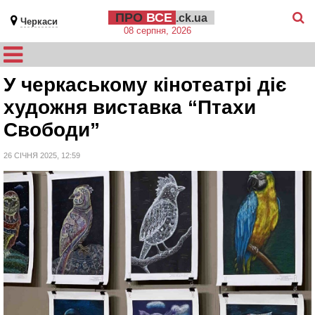
ПРО
ВСЕ
.ck.ua
Черкаси
08 серпня, 2026
У черкаському кінотеатрі діє
художня виставка “Птахи
Свободи”
26 СІЧНЯ 2025, 12:59