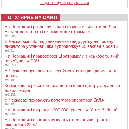
Переглянути результати
ПОПУЛЯРНЕ НА САЙТІ
На Черкащині розпочнуть нараховувати виплати до Дня
Незалежності: хто і скільки може отримати
2 455
У Черкаській облраді визначили кандидатку на посаду
директора установи, яка супроводжує 39 закладів освіти
2 314
На Черкащині правоохоронці затримали військового, який
перебував у СЗЧ
1 359
У Черкасах пропонують перейменувати три провулки та
площу
1 184
Керівницю черкаського реабілітаційного центру обрали на
новий термін
1 132
У Черкасах поховають полеглого оператора БпЛА
1 107
На Черкащині виграли 1 000 000 гривень у “Лото-Забава”
1 082
На Черкащині сьогодні очікують грози, зливи, град та
шквали до 22 м/с
1 051